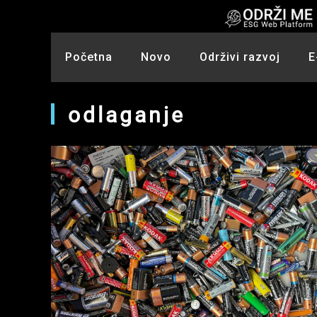
Skip
to
content
Početna
Novo
Održivi razvoj
E
odlaganje