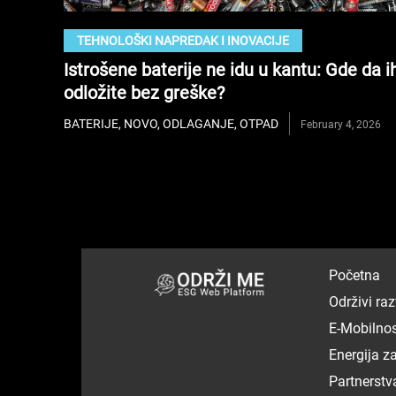
TEHNOLOŠKI NAPREDAK I INOVACIJE
Istrošene baterije ne idu u kantu: Gde da i
odložite bez greške?
BATERIJE
,
NOVO
,
ODLAGANJE
,
OTPAD
February 4, 2026
Početna
Održivi raz
E-Mobilno
Energija z
Partnerstv