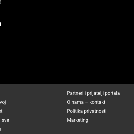
h
Partneri i prijatelji portala
voj
O nama – kontakt
st
Politika privatnosti
a sve
Marketing
a