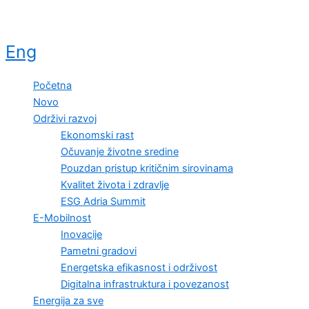
Eng
Početna
Novo
Održivi razvoj
Ekonomski rast
Očuvanje životne sredine
Pouzdan pristup kritičnim sirovinama
Kvalitet života i zdravlje
ESG Adria Summit
E-Mobilnost
Inovacije
Pametni gradovi
Energetska efikasnost i održivost
Digitalna infrastruktura i povezanost
Energija za sve