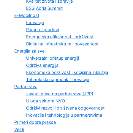
Kvalitet života i zdravlje
ESG Adria Summit
E-Mobilnost
Inovacije
Pametni gradovi
Energetska efikasnost i održivost
Digitalna infrastruktura i povezanost
Energija za sve
Univerzalni pristup energiji
Održiva energija
Ekonomska održivost i socijalna inkluzija
Tehnološki napredak i inovacije
Partnerstva
Javno-privatna partnerstva (JPP)
Uloga sektora NVO
Održivi razvoj i društvena odgovornost
Inovacije i tehnologija u partnerstvima
Primeri dobre prakse
Vesti