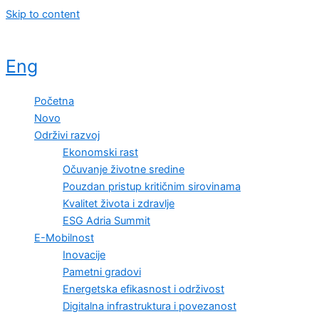
Skip to content
Eng
Početna
Novo
Održivi razvoj
Ekonomski rast
Očuvanje životne sredine
Pouzdan pristup kritičnim sirovinama
Kvalitet života i zdravlje
ESG Adria Summit
E-Mobilnost
Inovacije
Pametni gradovi
Energetska efikasnost i održivost
Digitalna infrastruktura i povezanost