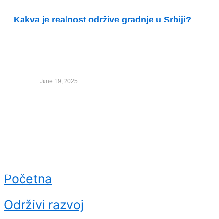
ODGOVORNOST
Kakva je realnost održive gradnje u Srbiji?
DRAGANA KORICA
,
ESG
,
NOVO
,
ODRZIVA
GRADNJA
,
SAVET ZELENE GRADNJE SRBIJE
,
ZELENA GRADNJA
June 19, 2025
Početna
Održivi razvoj