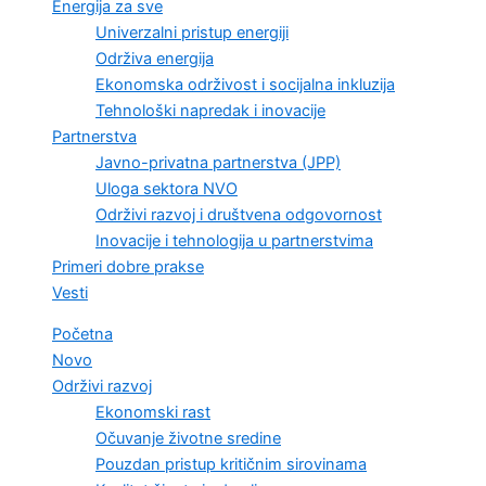
Energija za sve
Univerzalni pristup energiji
Održiva energija
Ekonomska održivost i socijalna inkluzija
Tehnološki napredak i inovacije
Partnerstva
Javno-privatna partnerstva (JPP)
Uloga sektora NVO
Održivi razvoj i društvena odgovornost
Inovacije i tehnologija u partnerstvima
Primeri dobre prakse
Vesti
Početna
Novo
Održivi razvoj
Ekonomski rast
Očuvanje životne sredine
Pouzdan pristup kritičnim sirovinama