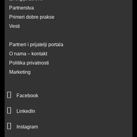
Partnerstva
Primeri dobre prakse
Vesti
Partneri i prijatelji portala
O nama – kontakt
Politika privatnosti
Marketing
F
Facebook
a
L
c
LinkedIn
i
e
I
n
Instagram
b
n
k