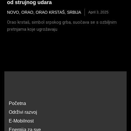
od strujnog udara
NOVO
,
ORAO
,
ORAO KRSTAŠ
,
SRBIJA
April 3, 2025
Orao krstaš, simbol srpskog grba, suočava se s ozbiljnim
pretnjama koje ugrožavaju
Početna
Održivi razvoj
E-Mobilnost
Energija za sve