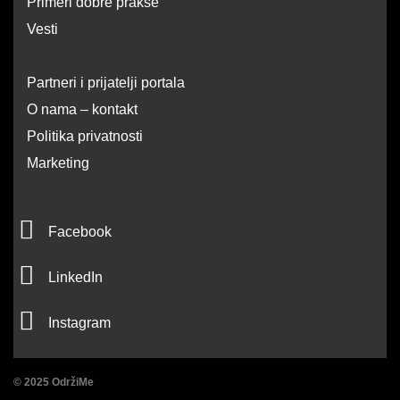
Primeri dobre prakse
Vesti
Partneri i prijatelji portala
O nama – kontakt
Politika privatnosti
Marketing
F
Facebook
a
L
c
LinkedIn
i
e
I
n
Instagram
b
n
k
o
s
e
o
© 2025 OdržiMe
t