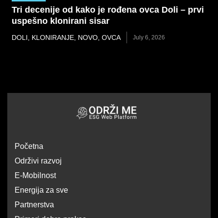
Tri decenije od kako je rođena ovca Doli – prvi
uspešno klonirani sisar
DOLI
,
KLONIRANJE
,
NOVO
,
OVCA
July 6, 2026
Početna
Održivi razvoj
E-Mobilnost
Energija za sve
Partnerstva