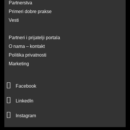
Partnerstva
Primeri dobre prakse
Vesti
Partneri i prijatelji portala
O nama – kontakt
Politika privatnosti
Marketing
F
Facebook
a
L
c
LinkedIn
i
e
I
n
Instagram
b
n
k
o