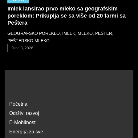
Imlek lansirao prvo mleko sa geografskim
poreklom: Prikuplja se sa više od 20 farmi sa
Peštera
GEOGRAFSKO POREKLO
,
IMLEK
,
MLEKO
,
PEŠTER
,
PEŠTERSKO MLEKO
June 3, 2026
Početna
Održivi razvoj
E-Mobilnost
Energija za sve