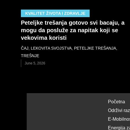
KVALITET ŽIVOTA I ZDRAVLJE
Peteljke trešanja gotovo svi bacaju, a
mogu da posluže za napitak koji se
vekovima koristi
ČAJ
,
LEKOVITA SVOJSTVA
,
PETELJKE TREŠANJA
,
TREŠNJE
June 5, 2026
Početna
Održivi ra
E-Mobilno
Energija z