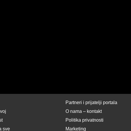
Partneri i prijatelji portala
zvoj
O nama – kontakt
st
Politika privatnosti
a sve
Marketing