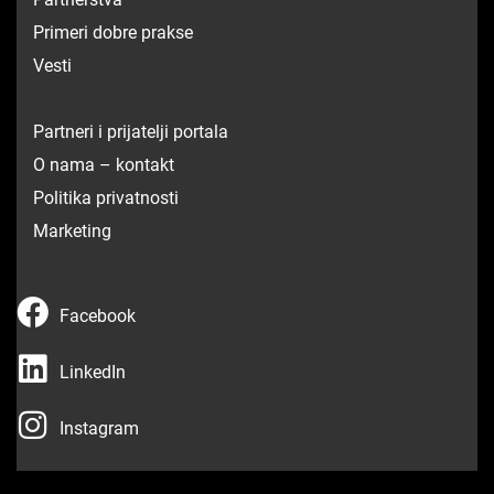
Primeri dobre prakse
Vesti
Partneri i prijatelji portala
O nama – kontakt
Politika privatnosti
Marketing
F
Facebook
a
L
c
LinkedIn
i
e
I
n
Instagram
b
n
k
o
s