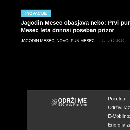
INOVACIJE
Jagodin Mesec obasjava nebo: Prvi pu
Mesec leta donosi poseban prizor
JAGODIN MESEC
,
NOVO
,
PUN MESEC
June 30, 2026
Početna
Održivi ra
E-Mobilno
Energija z