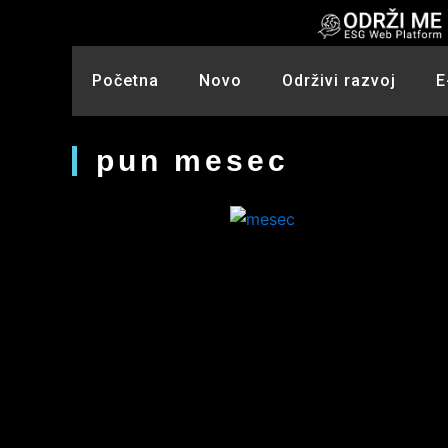
Skip
to
content
Početna
Novo
Održivi razvoj
E
pun mesec