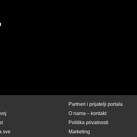
n
Partneri i prijatelji portala
zvoj
O nama – kontakt
st
Politika privatnosti
a sve
Marketing