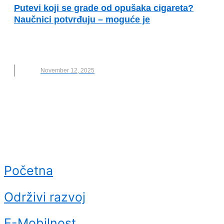
Putevi koji se grade od opušaka cigareta?
Naučnici potvrđuju – moguće je
CIGARETA
,
ITALIJA
,
NOVO
,
OPUŠAK
,
PUTEVI
,
ŠPANIJA
November 12, 2025
Početna
Održivi razvoj
E-Mobilnost