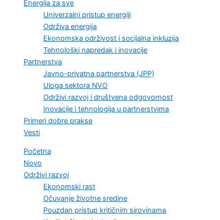
Energija za sve
Univerzalni pristup energiji
Održiva energija
Ekonomska održivost i socijalna inkluzija
Tehnološki napredak i inovacije
Partnerstva
Javno-privatna partnerstva (JPP)
Uloga sektora NVO
Održivi razvoj i društvena odgovornost
Inovacije i tehnologija u partnerstvima
Primeri dobre prakse
Vesti
Početna
Novo
Održivi razvoj
Ekonomski rast
Očuvanje životne sredine
Pouzdan pristup kritičnim sirovinama