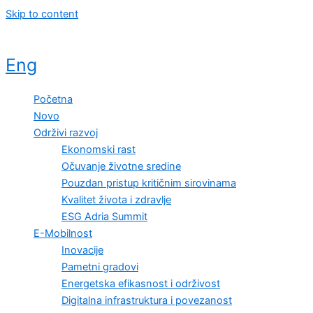
Skip to content
Eng
Početna
Novo
Održivi razvoj
Ekonomski rast
Očuvanje životne sredine
Pouzdan pristup kritičnim sirovinama
Kvalitet života i zdravlje
ESG Adria Summit
E-Mobilnost
Inovacije
Pametni gradovi
Energetska efikasnost i održivost
Digitalna infrastruktura i povezanost