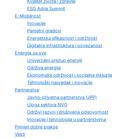
Kvalitet života i zdravlje
ESG Adria Summit
E-Mobilnost
Inovacije
Pametni gradovi
Energetska efikasnost i održivost
Digitalna infrastruktura i povezanost
Energija za sve
Univerzalni pristup energiji
Održiva energija
Ekonomska održivost i socijalna inkluzija
Tehnološki napredak i inovacije
Partnerstva
Javno-privatna partnerstva (JPP)
Uloga sektora NVO
Održivi razvoj i društvena odgovornost
Inovacije i tehnologija u partnerstvima
Primeri dobre prakse
Vesti