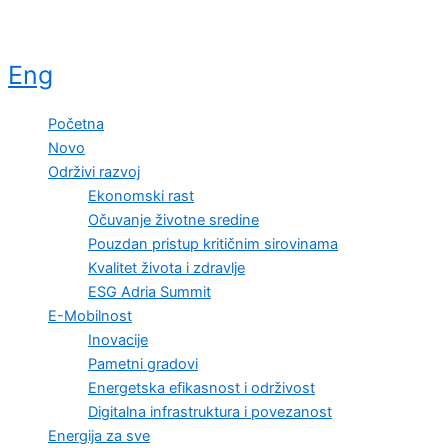
Eng
Početna
Novo
Održivi razvoj
Ekonomski rast
Očuvanje životne sredine
Pouzdan pristup kritičnim sirovinama
Kvalitet života i zdravlje
ESG Adria Summit
E-Mobilnost
Inovacije
Pametni gradovi
Energetska efikasnost i održivost
Digitalna infrastruktura i povezanost
Energija za sve