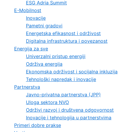
ESG Adria Summit
E-Mobilnost
Inovacije
Pametni gradovi
Energetska efikasnost i održivost
Digitalna infrastruktura i povezanost
Energija za sve
Univerzalni pristup energiji
Održiva energija
Ekonomska održivost i socijalna inkluzija
Tehnološki napredak i inovacije
Partnerstva
Javno-privatna partnerstva (JPP)
Uloga sektora NVO
Održivi razvoj i društvena odgovornost
Inovacije i tehnologija u partnerstvima
Primeri dobre prakse