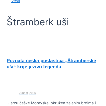
Vesti
Štramberk uši
VESTI
Poznata češka poslastica „Štramberské
uši“ krije jezivu legendu
ČEŠKA
,
NOVO
,
POSLASTICA
,
ŠTRAMBERK
,
ŠTRAMBERK UŠI
June 9, 2025
U srcu češke Moravske, okružen zelenim brdima i