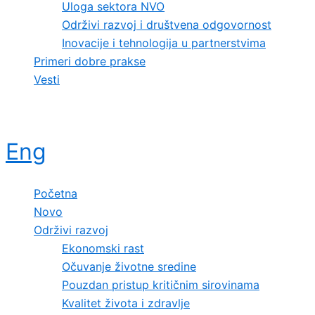
Uloga sektora NVO
Održivi razvoj i društvena odgovornost
Inovacije i tehnologija u partnerstvima
Primeri dobre prakse
Vesti
Eng
Početna
Novo
Održivi razvoj
Ekonomski rast
Očuvanje životne sredine
Pouzdan pristup kritičnim sirovinama
Kvalitet života i zdravlje