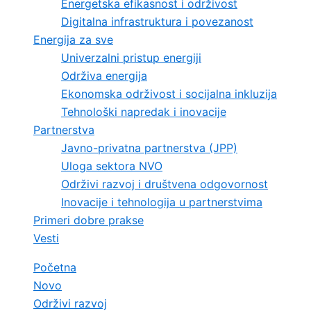
Energetska efikasnost i održivost
Digitalna infrastruktura i povezanost
Energija za sve
Univerzalni pristup energiji
Održiva energija
Ekonomska održivost i socijalna inkluzija
Tehnološki napredak i inovacije
Partnerstva
Javno-privatna partnerstva (JPP)
Uloga sektora NVO
Održivi razvoj i društvena odgovornost
Inovacije i tehnologija u partnerstvima
Primeri dobre prakse
Vesti
Početna
Novo
Održivi razvoj