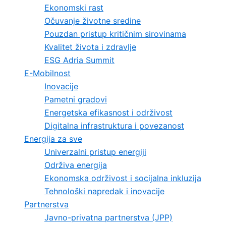
Ekonomski rast
Očuvanje životne sredine
Pouzdan pristup kritičnim sirovinama
Kvalitet života i zdravlje
ESG Adria Summit
E-Mobilnost
Inovacije
Pametni gradovi
Energetska efikasnost i održivost
Digitalna infrastruktura i povezanost
Energija za sve
Univerzalni pristup energiji
Održiva energija
Ekonomska održivost i socijalna inkluzija
Tehnološki napredak i inovacije
Partnerstva
Javno-privatna partnerstva (JPP)