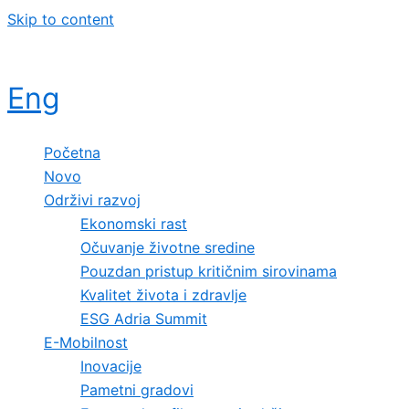
Skip to content
Eng
Početna
Novo
Održivi razvoj
Ekonomski rast
Očuvanje životne sredine
Pouzdan pristup kritičnim sirovinama
Kvalitet života i zdravlje
ESG Adria Summit
E-Mobilnost
Inovacije
Pametni gradovi