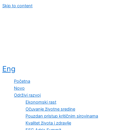
Skip to content
Eng
Početna
Novo
Održivi razvoj
Ekonomski rast
Očuvanje životne sredine
Pouzdan pristup kritičnim sirovinama
Kvalitet života i zdravlje
ESG Adria Summit