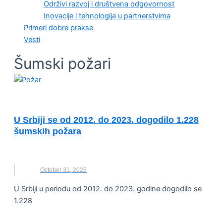
Održivi razvoj i društvena odgovornost
Inovacije i tehnologija u partnerstvima
Primeri dobre prakse
Vesti
Šumski požari
OČUVANJE ŽIVOTNE SREDINE
U Srbiji se od 2012. do 2023. dogodilo 1.228
šumskih požara
NOVO
,
POŽARI
,
SRBIJA
,
ŠUMSKI POŽARI
October 31, 2025
U Srbiji u periodu od 2012. do 2023. godine dogodilo se
1.228