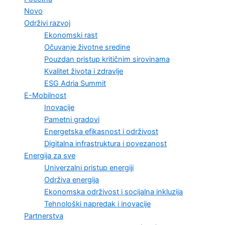
Novo
Održivi razvoj
Ekonomski rast
Očuvanje životne sredine
Pouzdan pristup kritičnim sirovinama
Kvalitet života i zdravlje
ESG Adria Summit
E-Mobilnost
Inovacije
Pametni gradovi
Energetska efikasnost i održivost
Digitalna infrastruktura i povezanost
Energija za sve
Univerzalni pristup energiji
Održiva energija
Ekonomska održivost i socijalna inkluzija
Tehnološki napredak i inovacije
Partnerstva