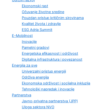
Održivi razvoj
Ekonomski rast
Očuvanje životne sredine
Pouzdan pristup kritičnim sirovinama
Kvalitet života i zdravlje
ESG Adria Summit
E-Mobilnost
Inovacije
Pametni gradovi
Energetska efikasnost i održivost
Digitalna infrastruktura i povezanost
Energija za sve
Univerzalni pristup energiji
Održiva energija
Ekonomska održivost i socijalna inkluzija
Tehnološki napredak i inovacije
Partnerstva
Javno-privatna partnerstva (JPP)
Uloga sektora NVO