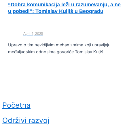
“Dobra komunikacija leži u razumevanju, a ne
u pobedi”: Tomislav Kuljiš u Beogradu
EXIT
,
RAZUMEVANJE
,
TOMISLAV KULJIŠ
April 4, 2025
Upravo o tim nevidljivim mehanizmima koji upravljaju
međuljudskim odnosima govoriće Tomislav Kuljiš.
Početna
Održivi razvoj