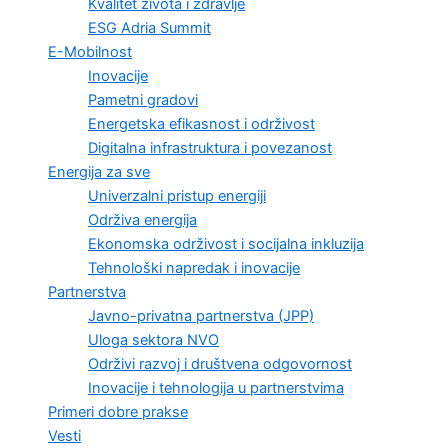
Kvalitet života i zdravlje
ESG Adria Summit
E-Mobilnost
Inovacije
Pametni gradovi
Energetska efikasnost i održivost
Digitalna infrastruktura i povezanost
Energija za sve
Univerzalni pristup energiji
Održiva energija
Ekonomska održivost i socijalna inkluzija
Tehnološki napredak i inovacije
Partnerstva
Javno-privatna partnerstva (JPP)
Uloga sektora NVO
Održivi razvoj i društvena odgovornost
Inovacije i tehnologija u partnerstvima
Primeri dobre prakse
Vesti