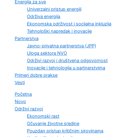
Energija za sve
Univerzalni pristup energiji
Održiva energija
Ekonomska održivost i socijalna inkluzija
Tehnološki napredak i inovacije
Partnerstva
Javno-privatna partnerstva (JPP)
Uloga sektora NVO
Održivi razvoj i društvena odgovornost
Inovacije i tehnologija u partnerstvima
Primeri dobre prakse
Vesti
Početna
Novo
Održivi razvoj
Ekonomski rast
Očuvanje životne sredine
Pouzdan pristup kritičnim sirovinama