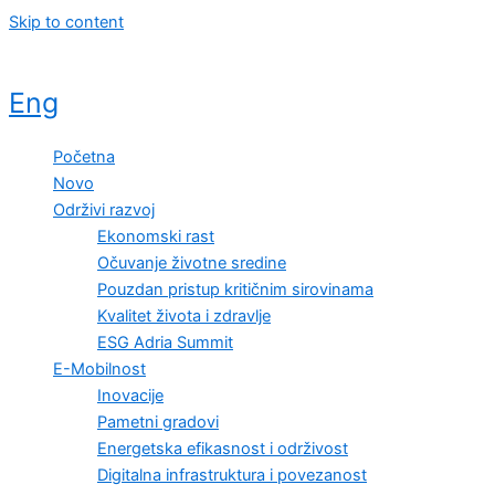
Skip to content
Eng
Početna
Novo
Održivi razvoj
Ekonomski rast
Očuvanje životne sredine
Pouzdan pristup kritičnim sirovinama
Kvalitet života i zdravlje
ESG Adria Summit
E-Mobilnost
Inovacije
Pametni gradovi
Energetska efikasnost i održivost
Digitalna infrastruktura i povezanost