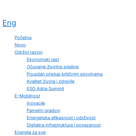
Eng
Početna
Novo
Održivi razvoj
Ekonomski rast
Očuvanje životne sredine
Pouzdan pristup kritičnim sirovinama
Kvalitet života i zdravlje
ESG Adria Summit
E-Mobilnost
Inovacije
Pametni gradovi
Energetska efikasnost i održivost
Digitalna infrastruktura i povezanost
Energija za sve