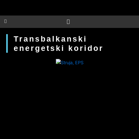
Skip
to
content
Transbalkanski
energetski koridor