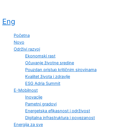
Eng
Početna
Novo
Održivi razvoj
Ekonomski rast
Očuvanje životne sredine
Pouzdan pristup kritičnim sirovinama
Kvalitet života i zdravlje
ESG Adria Summit
E-Mobilnost
Inovacije
Pametni gradovi
Energetska efikasnost i održivost
Digitalna infrastruktura i povezanost
Energija za sve