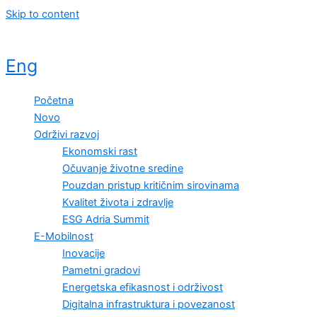
Skip to content
Eng
Početna
Novo
Održivi razvoj
Ekonomski rast
Očuvanje životne sredine
Pouzdan pristup kritičnim sirovinama
Kvalitet života i zdravlje
ESG Adria Summit
E-Mobilnost
Inovacije
Pametni gradovi
Energetska efikasnost i održivost
Digitalna infrastruktura i povezanost