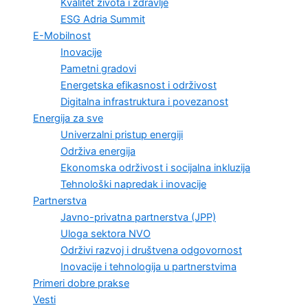
Kvalitet života i zdravlje
ESG Adria Summit
E-Mobilnost
Inovacije
Pametni gradovi
Energetska efikasnost i održivost
Digitalna infrastruktura i povezanost
Energija za sve
Univerzalni pristup energiji
Održiva energija
Ekonomska održivost i socijalna inkluzija
Tehnološki napredak i inovacije
Partnerstva
Javno-privatna partnerstva (JPP)
Uloga sektora NVO
Održivi razvoj i društvena odgovornost
Inovacije i tehnologija u partnerstvima
Primeri dobre prakse
Vesti