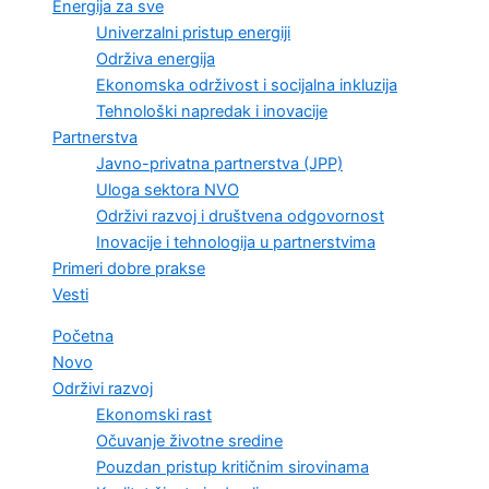
Energija za sve
Univerzalni pristup energiji
Održiva energija
Ekonomska održivost i socijalna inkluzija
Tehnološki napredak i inovacije
Partnerstva
Javno-privatna partnerstva (JPP)
Uloga sektora NVO
Održivi razvoj i društvena odgovornost
Inovacije i tehnologija u partnerstvima
Primeri dobre prakse
Vesti
Početna
Novo
Održivi razvoj
Ekonomski rast
Očuvanje životne sredine
Pouzdan pristup kritičnim sirovinama