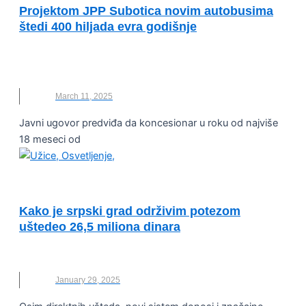
Projektom JPP Subotica novim autobusima
štedi 400 hiljada evra godišnje
AUTOBUSI
,
GRAD SUBOTICA
,
JAVNI PREVOZ
,
UŠTEDA
March 11, 2025
Javni ugovor predviđa da koncesionar u roku od najviše
18 meseci od
JAVNO-PRIVATNA PARTNERSTVA (JPP)
Kako je srpski grad održivim potezom
uštedeo 26,5 miliona dinara
JPP
,
OSVETLJENJE
,
UŠTEDA
January 29, 2025