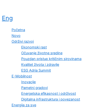
Eng
Početna
Novo
Održivi razvoj
Ekonomski rast
Očuvanje životne sredine
Pouzdan pristup kritičnim sirovinama
Kvalitet života i zdravlje
ESG Adria Summit
E-Mobilnost
Inovacije
Pametni gradovi
Energetska efikasnost i održivost
Digitalna infrastruktura i povezanost
Energija za sve