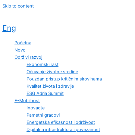
Skip to content
Eng
Početna
Novo
Održivi razvoj
Ekonomski rast
Očuvanje životne sredine
Pouzdan pristup kritičnim sirovinama
Kvalitet života i zdravlje
ESG Adria Summit
E-Mobilnost
Inovacije
Pametni gradovi
Energetska efikasnost i održivost
Digitalna infrastruktura i povezanost