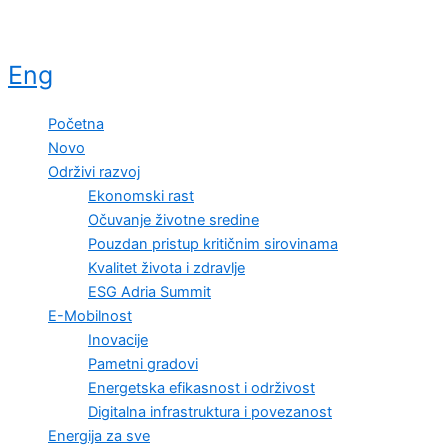
Eng
Početna
Novo
Održivi razvoj
Ekonomski rast
Očuvanje životne sredine
Pouzdan pristup kritičnim sirovinama
Kvalitet života i zdravlje
ESG Adria Summit
E-Mobilnost
Inovacije
Pametni gradovi
Energetska efikasnost i održivost
Digitalna infrastruktura i povezanost
Energija za sve