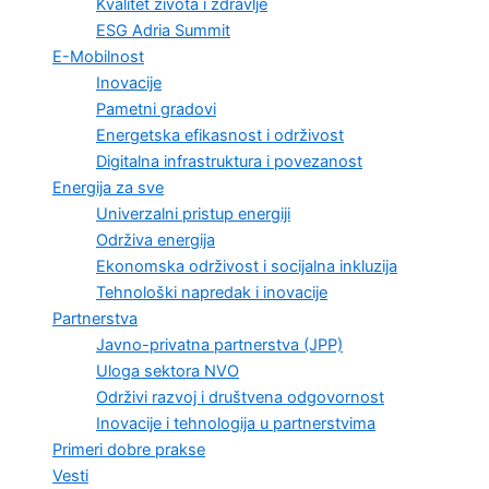
Kvalitet života i zdravlje
ESG Adria Summit
E-Mobilnost
Inovacije
Pametni gradovi
Energetska efikasnost i održivost
Digitalna infrastruktura i povezanost
Energija za sve
Univerzalni pristup energiji
Održiva energija
Ekonomska održivost i socijalna inkluzija
Tehnološki napredak i inovacije
Partnerstva
Javno-privatna partnerstva (JPP)
Uloga sektora NVO
Održivi razvoj i društvena odgovornost
Inovacije i tehnologija u partnerstvima
Primeri dobre prakse
Vesti