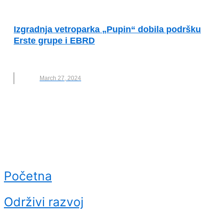
ODRŽIVA ENERGIJA
Izgradnja vetroparka „Pupin“ dobila podršku
Erste grupe i EBRD
VETROPARK
March 27, 2024
Početna
Održivi razvoj