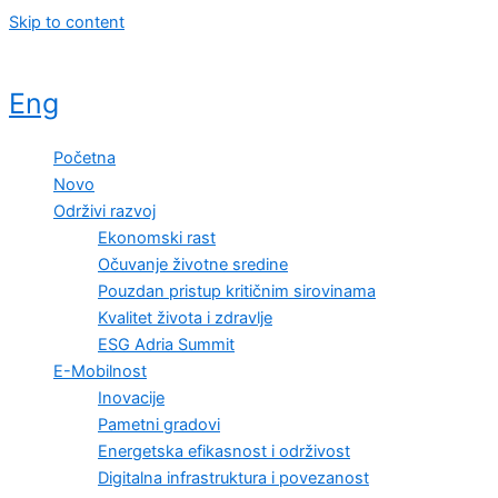
Skip to content
Eng
Početna
Novo
Održivi razvoj
Ekonomski rast
Očuvanje životne sredine
Pouzdan pristup kritičnim sirovinama
Kvalitet života i zdravlje
ESG Adria Summit
E-Mobilnost
Inovacije
Pametni gradovi
Energetska efikasnost i održivost
Digitalna infrastruktura i povezanost