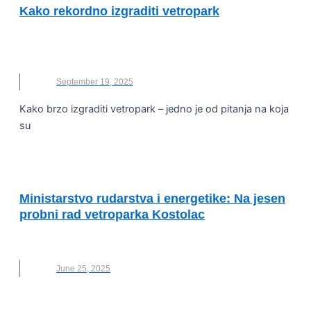
Kako rekordno izgraditi vetropark
OBNOVLJIVI IZVORI ENERGIJE
,
OIE SRBIJA
,
VETROPARK
September 19, 2025
Kako brzo izgraditi vetropark – jedno je od pitanja na koja
su
ENERGETSKA EFIKASNOST I ODRŽIVOST
Ministarstvo rudarstva i energetike: Na jesen
probni rad vetroparka Kostolac
KOSTOLAC
,
MINISTARSTVO
,
VETROPARK
June 25, 2025