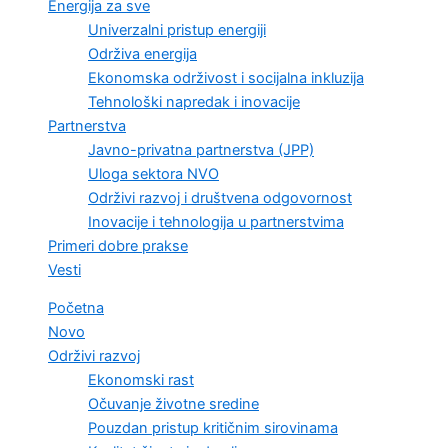
Energija za sve
Univerzalni pristup energiji
Održiva energija
Ekonomska održivost i socijalna inkluzija
Tehnološki napredak i inovacije
Partnerstva
Javno-privatna partnerstva (JPP)
Uloga sektora NVO
Održivi razvoj i društvena odgovornost
Inovacije i tehnologija u partnerstvima
Primeri dobre prakse
Vesti
Početna
Novo
Održivi razvoj
Ekonomski rast
Očuvanje životne sredine
Pouzdan pristup kritičnim sirovinama