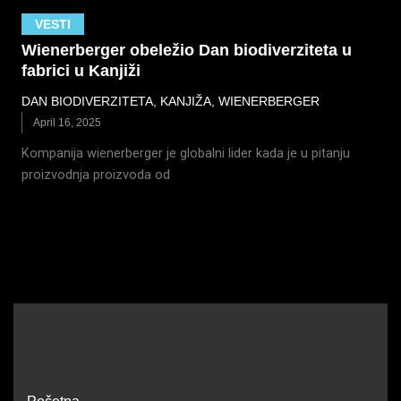
VESTI
Wienerberger obeležio Dan biodiverziteta u
fabrici u Kanjiži
DAN BIODIVERZITETA
,
KANJIŽA
,
WIENERBERGER
April 16, 2025
Kompanija wienerberger je globalni lider kada je u pitanju
proizvodnja proizvoda od