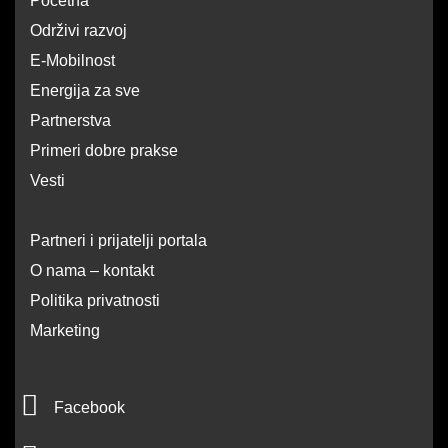
Početna
Održivi razvoj
E-Mobilnost
Energija za sve
Partnerstva
Primeri dobre prakse
Vesti
Partneri i prijatelji portala
O nama – kontakt
Politika privatnosti
Marketing
F
Facebook
a