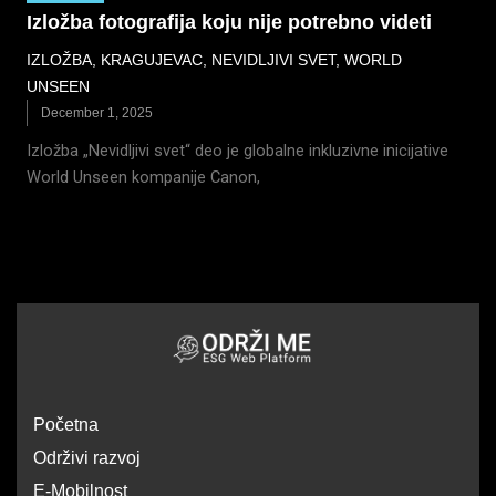
Izložba fotografija koju nije potrebno videti
IZLOŽBA
,
KRAGUJEVAC
,
NEVIDLJIVI SVET
,
WORLD
UNSEEN
December 1, 2025
Izložba „Nevidljivi svet“ deo je globalne inkluzivne inicijative
World Unseen kompanije Canon,
Početna
Održivi razvoj
E-Mobilnost