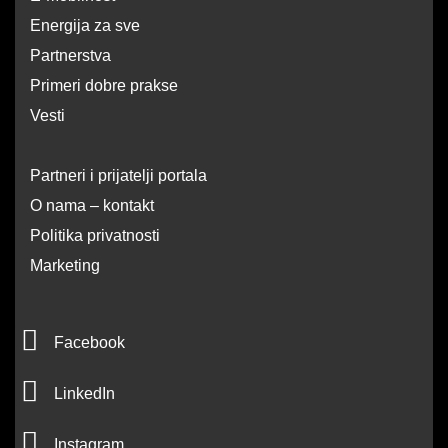
Energija za sve
Partnerstva
Primeri dobre prakse
Vesti
Partneri i prijatelji portala
O nama – kontakt
Politika privatnosti
Marketing
F
Facebook
a
L
c
LinkedIn
i
e
I
Instagram