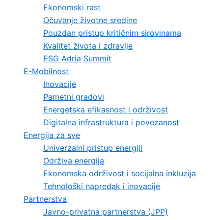
Ekonomski rast
Očuvanje životne sredine
Pouzdan pristup kritičnim sirovinama
Kvalitet života i zdravlje
ESG Adria Summit
E-Mobilnost
Inovacije
Pametni gradovi
Energetska efikasnost i održivost
Digitalna infrastruktura i povezanost
Energija za sve
Univerzalni pristup energiji
Održiva energija
Ekonomska održivost i socijalna inkluzija
Tehnološki napredak i inovacije
Partnerstva
Javno-privatna partnerstva (JPP)