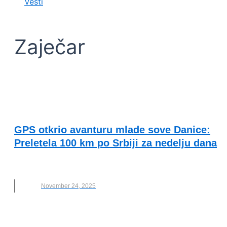
Vesti
Zaječar
KVALITET ŽIVOTA I ZDRAVLJE
GPS otkrio avanturu mlade sove Danice:
Preletela 100 km po Srbiji za nedelju dana
NIŠ
,
NOVO
,
SOVA DANICA
,
ZAJEČAR
November 24, 2025