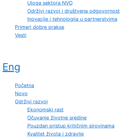
Uloga sektora NVO
Održivi razvoj i društvena odgovornost
Inovacije i tehnologija u partnerstvima
Primeri dobre prakse
Vesti
Eng
Početna
Novo
Održivi razvoj
Ekonomski rast
Očuvanje životne sredine
Pouzdan pristup kritičnim sirovinama
Kvalitet života i zdravlje