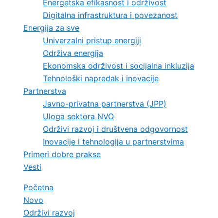
Energetska efikasnost i održivost
Digitalna infrastruktura i povezanost
Energija za sve
Univerzalni pristup energiji
Održiva energija
Ekonomska održivost i socijalna inkluzija
Tehnološki napredak i inovacije
Partnerstva
Javno-privatna partnerstva (JPP)
Uloga sektora NVO
Održivi razvoj i društvena odgovornost
Inovacije i tehnologija u partnerstvima
Primeri dobre prakse
Vesti
Početna
Novo
Održivi razvoj