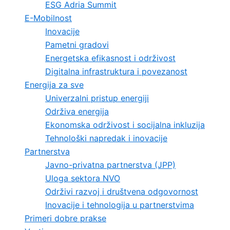
ESG Adria Summit
E-Mobilnost
Inovacije
Pametni gradovi
Energetska efikasnost i održivost
Digitalna infrastruktura i povezanost
Energija za sve
Univerzalni pristup energiji
Održiva energija
Ekonomska održivost i socijalna inkluzija
Tehnološki napredak i inovacije
Partnerstva
Javno-privatna partnerstva (JPP)
Uloga sektora NVO
Održivi razvoj i društvena odgovornost
Inovacije i tehnologija u partnerstvima
Primeri dobre prakse