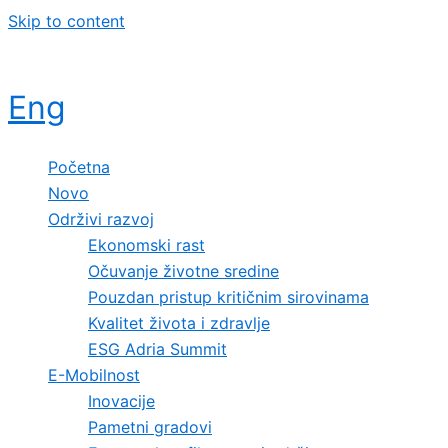
Skip to content
Eng
Početna
Novo
Održivi razvoj
Ekonomski rast
Očuvanje životne sredine
Pouzdan pristup kritičnim sirovinama
Kvalitet života i zdravlje
ESG Adria Summit
E-Mobilnost
Inovacije
Pametni gradovi