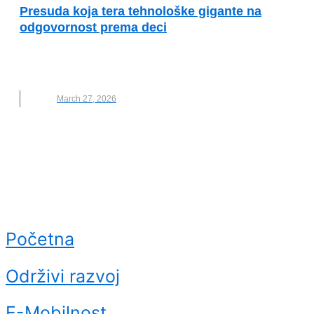
Presuda koja tera tehnološke gigante na
odgovornost prema deci
DRUŠTVENE MREŽE
,
KOMPANIJE
,
META
,
NOVO
,
PRESUDA
,
ZAVISNOST
March 27, 2026
Početna
Održivi razvoj
E-Mobilnost