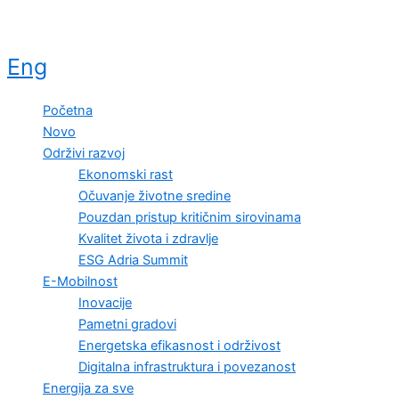
Eng
Početna
Novo
Održivi razvoj
Ekonomski rast
Očuvanje životne sredine
Pouzdan pristup kritičnim sirovinama
Kvalitet života i zdravlje
ESG Adria Summit
E-Mobilnost
Inovacije
Pametni gradovi
Energetska efikasnost i održivost
Digitalna infrastruktura i povezanost
Energija za sve