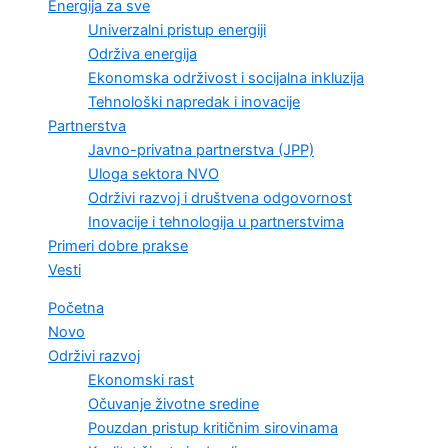
Energija za sve
Univerzalni pristup energiji
Održiva energija
Ekonomska održivost i socijalna inkluzija
Tehnološki napredak i inovacije
Partnerstva
Javno-privatna partnerstva (JPP)
Uloga sektora NVO
Održivi razvoj i društvena odgovornost
Inovacije i tehnologija u partnerstvima
Primeri dobre prakse
Vesti
Početna
Novo
Održivi razvoj
Ekonomski rast
Očuvanje životne sredine
Pouzdan pristup kritičnim sirovinama