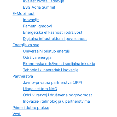
Kvalitet života i zdravlje
ESG Adria Summit
E-Mobilnost
Inovacije
Pametni gradovi
Energetska efikasnost i održivost
Digitalna infrastruktura i povezanost
Energija za sve
Univerzalni pristup energiji
Održiva energija
Ekonomska održivost i socijalna inkluzija
Tehnološki napredak i inovacije
Partnerstva
Javno-privatna partnerstva (JPP)
Uloga sektora NVO
Održivi razvoj i društvena odgovornost
Inovacije i tehnologija u partnerstvima
Primeri dobre prakse
Vesti