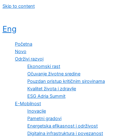
Skip to content
Eng
Početna
Novo
Održivi razvoj
Ekonomski rast
Očuvanje životne sredine
Pouzdan pristup kritičnim sirovinama
Kvalitet života i zdravlje
ESG Adria Summit
E-Mobilnost
Inovacije
Pametni gradovi
Energetska efikasnost i održivost
Digitalna infrastruktura i povezanost