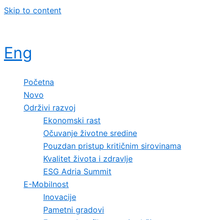
Skip to content
Eng
Početna
Novo
Održivi razvoj
Ekonomski rast
Očuvanje životne sredine
Pouzdan pristup kritičnim sirovinama
Kvalitet života i zdravlje
ESG Adria Summit
E-Mobilnost
Inovacije
Pametni gradovi