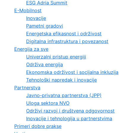
ESG Adria Summit
E-Mobilnost
Inovacije
Pametni gradovi
Energetska efikasnost i održivost
Digitalna infrastruktura i povezanost
Energija za sve
Univerzalni pristup energiji
Održiva energija
Ekonomska održivost i socijalna inkluzija
Tehnološki napredak i inovacije
Partnerstva
Javno-privatna partnerstva (JPP)
Uloga sektora NVO
Održivi razvoj i društvena odgovornost
Inovacije i tehnologija u partnerstvima
Primeri dobre prakse