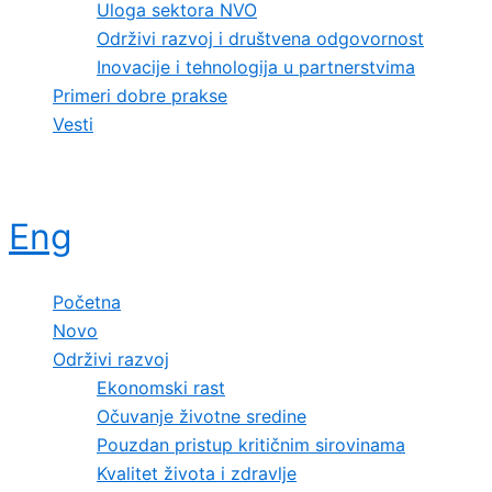
Uloga sektora NVO
Održivi razvoj i društvena odgovornost
Inovacije i tehnologija u partnerstvima
Primeri dobre prakse
Vesti
Eng
Početna
Novo
Održivi razvoj
Ekonomski rast
Očuvanje životne sredine
Pouzdan pristup kritičnim sirovinama
Kvalitet života i zdravlje