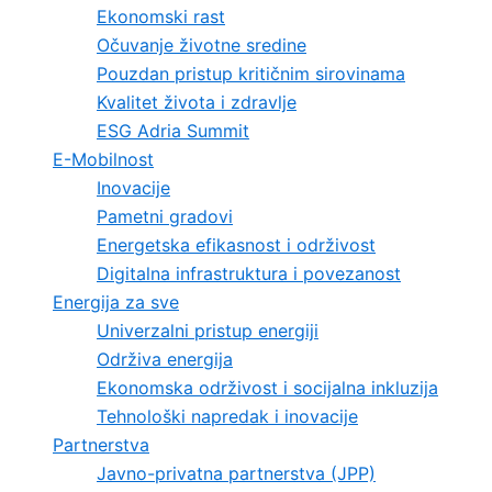
Ekonomski rast
Očuvanje životne sredine
Pouzdan pristup kritičnim sirovinama
Kvalitet života i zdravlje
ESG Adria Summit
E-Mobilnost
Inovacije
Pametni gradovi
Energetska efikasnost i održivost
Digitalna infrastruktura i povezanost
Energija za sve
Univerzalni pristup energiji
Održiva energija
Ekonomska održivost i socijalna inkluzija
Tehnološki napredak i inovacije
Partnerstva
Javno-privatna partnerstva (JPP)