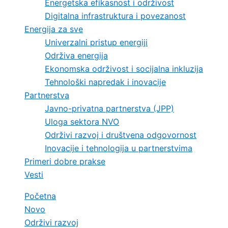
Energetska efikasnost i održivost
Digitalna infrastruktura i povezanost
Energija za sve
Univerzalni pristup energiji
Održiva energija
Ekonomska održivost i socijalna inkluzija
Tehnološki napredak i inovacije
Partnerstva
Javno-privatna partnerstva (JPP)
Uloga sektora NVO
Održivi razvoj i društvena odgovornost
Inovacije i tehnologija u partnerstvima
Primeri dobre prakse
Vesti
Početna
Novo
Održivi razvoj