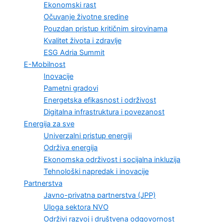
Ekonomski rast
Očuvanje životne sredine
Pouzdan pristup kritičnim sirovinama
Kvalitet života i zdravlje
ESG Adria Summit
E-Mobilnost
Inovacije
Pametni gradovi
Energetska efikasnost i održivost
Digitalna infrastruktura i povezanost
Energija za sve
Univerzalni pristup energiji
Održiva energija
Ekonomska održivost i socijalna inkluzija
Tehnološki napredak i inovacije
Partnerstva
Javno-privatna partnerstva (JPP)
Uloga sektora NVO
Održivi razvoj i društvena odgovornost