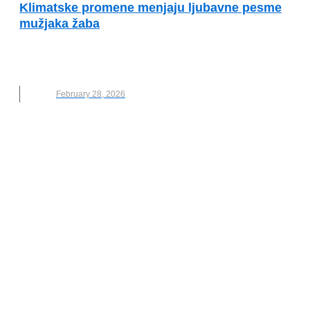
Klimatske promene menjaju ljubavne pesme
mužjaka žaba
KLIMATSKE PROMENE
,
NOVO
,
PESME
,
ŽABE
,
ZVUCI
February 28, 2026