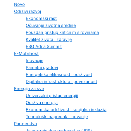
Novo
Održivi razvoj
Ekonomski rast
Očuvanje životne sredine
Pouzdan pristup kritičnim sirovinama
Kvalitet života i zdravlje
ESG Adria Summit
E-Mobilnost
Inovacije
Pametni gradovi
Energetska efikasnost i održivost
Digitalna infrastruktura i povezanost
Energija za sve
Univerzalni pristup energiji
Održiva energija
Ekonomska održivost i socijalna inkluzija
Tehnološki napredak i inovacije
Partnerstva
Javno-privatna partnerstva (JPP)