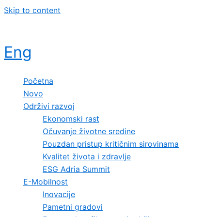
Skip to content
Eng
Početna
Novo
Održivi razvoj
Ekonomski rast
Očuvanje životne sredine
Pouzdan pristup kritičnim sirovinama
Kvalitet života i zdravlje
ESG Adria Summit
E-Mobilnost
Inovacije
Pametni gradovi