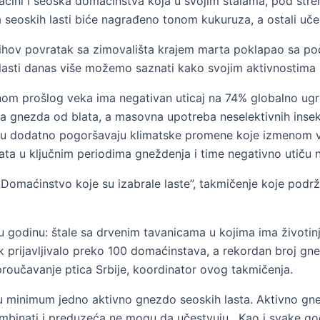
ćini i seoska domaćinstva koja u svojim štalama, pod str
 seoskih lasti biće nagrađeno tonom kukuruza, a ostali uče
 njihov povratak sa zimovališta krajem marta poklapao sa po
 lasti danas više možemo saznati kako svojim aktivnostima
inom prošlog veka ima negativan uticaj na 74% globalno ugr
gnezda od blata, a masovna upotreba neselektivnih insektici
uaciju dodatno pogoršavaju klimatske promene koje izmenom 
ata u ključnim periodima gneždenja i time negativno utiču 
omaćinstvo koje su izabrale laste”, takmičenje koje podrž
u godinu: štale sa drvenim tavanicama u kojima ima životinj
ek prijavljivalo preko 100 domaćinstava, a rekordan broj g
 proučavanje ptica Srbije, koordinator ovog takmičenja.
 minimum jedno aktivno gnezdo seoskih lasta. Aktivno gnez
 kombinati i preduzeća ne mogu da učestvuju. Kao i svake