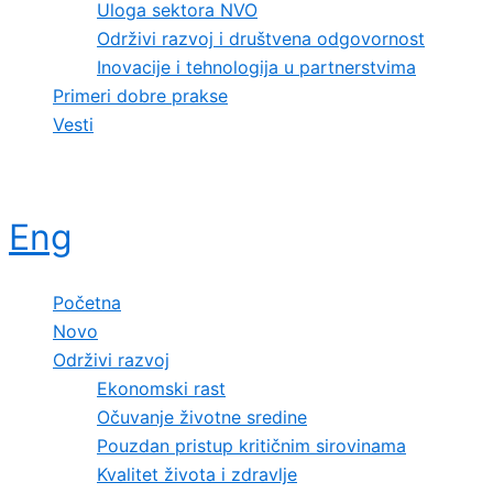
Uloga sektora NVO
Održivi razvoj i društvena odgovornost
Inovacije i tehnologija u partnerstvima
Primeri dobre prakse
Vesti
Eng
Početna
Novo
Održivi razvoj
Ekonomski rast
Očuvanje životne sredine
Pouzdan pristup kritičnim sirovinama
Kvalitet života i zdravlje