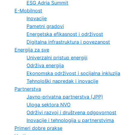
ESG Adria Summit
E-Mobilnost
Inovacije
Pametni gradovi
Energetska efikasnost i održivost
Digitalna infrastruktura i povezanost
Energija za sve
Univerzalni pristup energiji
Održiva energija
Ekonomska održivost i socijalna inkluzija
Tehnološki napredak i inovacije
Partnerstva
Javno-privatna partnerstva (JPP)
Uloga sektora NVO
Održivi razvoj i društvena odgovornost
Inovacije i tehnologija u partnerstvima
Primeri dobre prakse