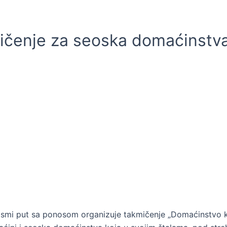
mičenje za seoska domaćinstv
osmi put sa ponosom organizuje takmičenje „Domaćinstvo koj