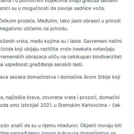
ehama i u pomoćnim objektima imaju gnezda seoskih
snici su u mogućnosti da osvoje sadnice voća.
četkom proleća. Međutim, tako jasni obrasci u prirodi
 negativno utičemo na prirodu.
oženih vrsta, među kojima su i laste. Savremeni načini
da koji ubijaju različite vrste insekata ostavljaju
vremenskih obrazaca utiču na celokupan biodiverzitet:
na uspešnost gnežđenja seoskih lasti.
ava seoska domaćinstva i domaćine širom Srbije koji
a, najčešće krava, otvorena vrata i prozori, domaćini
nezda smo izbrojali 2021. u Sremskim Karlovcima – čak
do znači da su u njemu mladunci. Objekti moraju biti
 godine nagrađujemo tonom kukuruza domaćinstvo sa