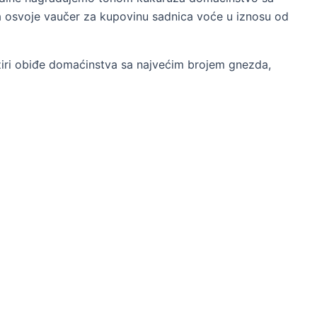
 da osvoje vaučer za kupovinu sadnica voće u iznosu od
 žiri obiđe domaćinstva sa najvećim brojem gnezda,