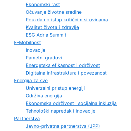
Ekonomski rast
Očuvanje životne sredine
Pouzdan pristup kritičnim sirovinama
Kvalitet života i zdravlje
ESG Adria Summit
E-Mobilnost
Inovacije
Pametni gradovi
Energetska efikasnost i održivost
Digitalna infrastruktura i povezanost
Energija za sve
Univerzalni pristup energiji
Održiva energija
Ekonomska održivost i socijalna inkluzija
Tehnološki napredak i inovacije
Partnerstva
Javno-privatna partnerstva (JPP)