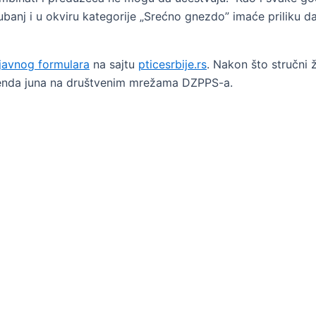
bubanj i u okviru kategorije „Srećno gnezdo” imaće priliku
ijavnog formulara
na sajtu
pticesrbije.rs
. Nakon što stručni
ikenda juna na društvenim mrežama DZPPS-a.