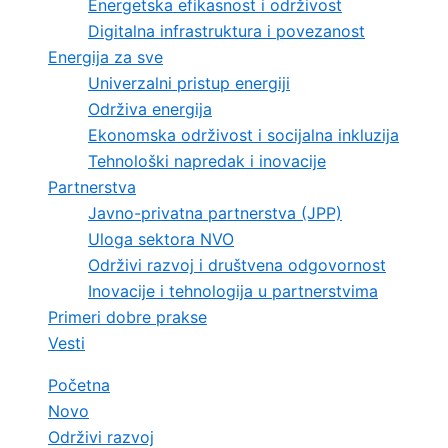
Energetska efikasnost i održivost
Digitalna infrastruktura i povezanost
Energija za sve
Univerzalni pristup energiji
Održiva energija
Ekonomska održivost i socijalna inkluzija
Tehnološki napredak i inovacije
Partnerstva
Javno-privatna partnerstva (JPP)
Uloga sektora NVO
Održivi razvoj i društvena odgovornost
Inovacije i tehnologija u partnerstvima
Primeri dobre prakse
Vesti
Početna
Novo
Održivi razvoj