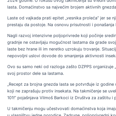
2024 godine. U fokusu ovog takmičenja su vredni doma
lasta. Domaćinstvo sa najvećim brojem aktivnih gnezda
Laste od vajkada prati epitet „vesnika proleća” jer se
prestaju da postoje. Na osnovu prisutnosti i ponašanja
Nagli razvoj intenzivne poljoprivrede koji počinje sred
gradnje ne ostavljaju mogućnost lastama da grade svoja 
laste bez hrane ili im neretko uzrokuju trovanje. Sit
nepovoljni uslovi dovode do smanjenja aktivnosti insek
Ovo su samo neki od razloga zašto DZPPS organizuje „D
svoj prostor dele sa lastama.
„Recept za brojna gnezda lasta se potvrđuje iz godine 
koji ne zaprašuju protiv insekata. Na takmičenje se uv
101!” pojašnjava Vilmoš Barkoci iz Društva za zaštitu i
U takmičenju mogu učestvovati domaćinstva koja imaju
u vlasništvu jedne porodice. Zadruge, poljoprivredni