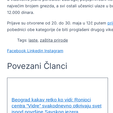
najvećim brojem gnezda, a svi ostali učesnici ulaze u 
12.000 dinara.
Prijave su otvorene od 20. do 30. maja u 12č putem
pr
pobednici obe kategorije će biti proglašeni drugog v
Tags:
laste
,
zaštita prirode
Facebook
Linkedin
Instagram
Povezani Članci
OČUVANJE ŽIVOTNE SREDINE
Beograd kakav retko ko vidi: Ronioci
centra “Vidre” svakodnevno otkrivaju svet
ispod površine Savskog jezera