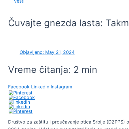
Vesti
Čuvajte gnezda lasta: Tak
Objavljeno:
May 21, 2024
Vreme čitanja:
2
min
Facebook
Linkedin
Instagram
Društvo za zaštitu i proučavanje ptica Srbije (DZPPS) 