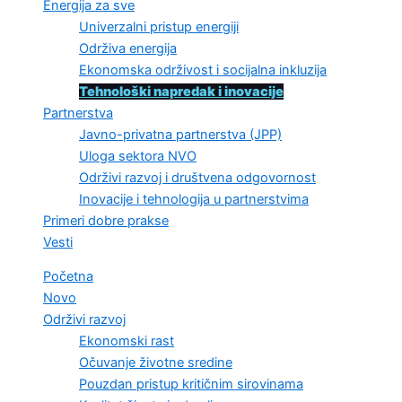
Energija za sve
Univerzalni pristup energiji
Održiva energija
Ekonomska održivost i socijalna inkluzija
Tehnološki napredak i inovacije
Partnerstva
Javno-privatna partnerstva (JPP)
Uloga sektora NVO
Održivi razvoj i društvena odgovornost
Inovacije i tehnologija u partnerstvima
Primeri dobre prakse
Vesti
Početna
Novo
Održivi razvoj
Ekonomski rast
Očuvanje životne sredine
Pouzdan pristup kritičnim sirovinama