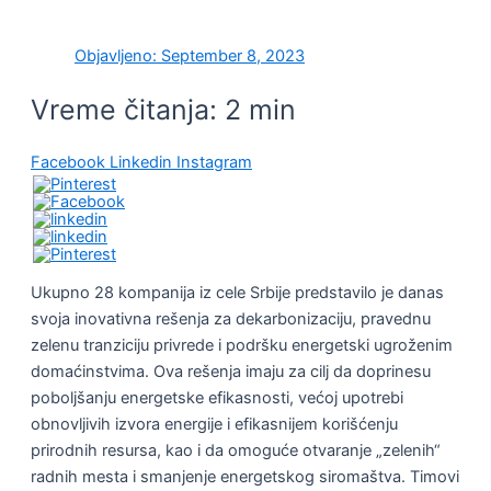
Objavljeno:
September 8, 2023
Vreme čitanja:
2
min
Facebook
Linkedin
Instagram
Ukupno 28 kompanija iz cele Srbije predstavilo je danas
svoja inovativna rešenja za dekarbonizaciju, pravednu
zelenu tranziciju privrede i podršku energetski ugroženim
domaćinstvima. Ova rešenja imaju za cilj da doprinesu
poboljšanju energetske efikasnosti, većoj upotrebi
obnovljivih izvora energije i efikasnijem korišćenju
prirodnih resursa, kao i da omoguće otvaranje „zelenih“
radnih mesta i smanjenje energetskog siromaštva. Timovi