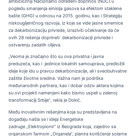
ambiciozniji Nacionalno određeni doprinos (NDC) u
pogledu smanjenja emisija gasova sa efektom staklene
bašte (GHG) u odnosu na 2015. godinu, kao i Strategiju
niskougljeničnog razvoja, iz koje se vide jasne smernice
za dekarbonizaciju privrede, izrazivši očekivanje da će
ovih 28 rešenja doprineti dekarbonizaciji privrede i
ostvarenju zadatih ciljeva.
„Veoma je značajno što su ova privatna i javna
preduzeća, kao i jedinice lokalnih samouprava, predložili
ideje koje idu u pravcu dekarbonizacije, ali i sveobuhvatne
zaštite životne sredine. Važna nam je podrška
međunarodnih partnera, kao i dobar odziv aktera kojima
su ovi projekti namenjeni kako bismo uspeli u zelenoj
transformaciji Srbije“, rekla je Dokić.
Među inovativnim rešenjima koja su predstavljena na
događaju našla se i ideja Energetske
zadruge „Elektropionir“ iz Beograda koja, zajedno sa
organskom farmom „Organela“, planira korišćenje solarne