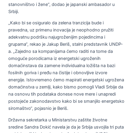
stanovništvo i žene“, dodao je japanski ambasador u
Srbiji.
„Kako bi se osiguralo da zelena tranzicija bude i
pravedna, uz primenu inovacija je neophodno pružiti
adekvatnu podršku najugroženijim pojedincima i
grupama“, rekao je Jakup Beriš, stalni predstavnik UNDP-
a. „Zajedno sa kompanijama ćemo raditi na tome da
omoguće porodicama iz energetski ugroženih
domaćinstava da zamene individualna ložišta na bazi
fosilnih goriva i pređu na čistije i obnovljive izvore
energije. Istovremeno ćemo mapirati energetski ugrožena
domaćinstva u zemlji, kako bismo pomogli Vladi Srbije da
na osnovu tih podataka donese nove mere i unapredi
postojeće zakonodavstvo kako bi se smanjilo energetsko
siromaštvo“, pojasnio je Beriš.
Državna sekretarka u Ministarstvu zaštite životne
sredine Sandra Dokić navela je da je Srbija usvojila tri puta