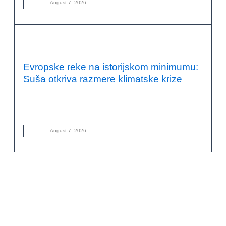
August 7, 2026
VESTI
Evropske reke na istorijskom minimumu:
Suša otkriva razmere klimatske krize
EVROPSKE REKE
,
KLIMATSKE PROMENE
,
NOVO
,
REKE
,
SUŠA
August 7, 2026