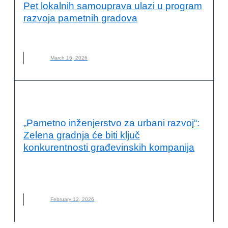
Pet lokalnih samouprava ulazi u program
razvoja pametnih gradova
NALED
,
PAMETNI GRADOVI
March 16, 2026
PAMETNI GRADOVI
„Pametno inženjerstvo za urbani razvoj“:
Zelena gradnja će biti ključ
konkurentnosti građevinskih kompanija
AMBASADA ŠVEDSKE
,
KONFERENCIJA
,
PAMETNI GRADOVI
,
PAMETNO INŽENJERSTVO ZA URBANI RAZVOJ
February 12, 2026