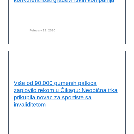
AMBASADA ŠVEDSKE
,
KONFERENCIJA
,
PAMETNI GRADOVI
,
PAMETNO INŽENJERSTVO ZA URBANI RAZVOJ
February 12, 2026
ODRŽIVI RAZVOJ I DRUŠTVENA
ODGOVORNOST
Više od 90.000 gumenih patkica
zaplovilo rekom u Čikagu: Neobična trka
prikupila novac za sportiste sa
invaliditetom
ČIKAGO
,
DUCKY DERBY
,
GUMENE PATKE
,
INVALIDITET
,
NOVO
,
SPORT
,
TRKA