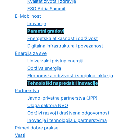
Kvalitet života i zdravlje
ESG Adria Summit
E-Mobilnost
Inovacije
Pametni gradovi
Energetska efikasnost i održivost
Digitalna infrastruktura i povezanost
Energija za sve
Univerzalni pristup energiji
Održiva energija
Ekonomska održivost i socijalna inkluzija
Tehnološki napredak i inovacije
Partnerstva
Javno-privatna partnerstva (JPP)
Uloga sektora NVO
Održivi razvoj i društvena odgovornost
Inovacije i tehnologija u partnerstvima
Primeri dobre prakse
Vesti