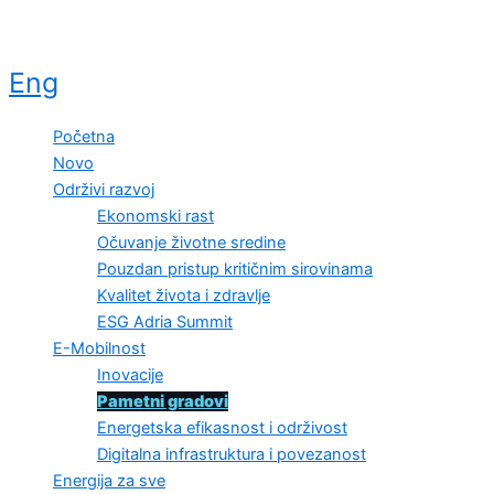
Eng
Početna
Novo
Održivi razvoj
Ekonomski rast
Očuvanje životne sredine
Pouzdan pristup kritičnim sirovinama
Kvalitet života i zdravlje
ESG Adria Summit
E-Mobilnost
Inovacije
Pametni gradovi
Energetska efikasnost i održivost
Digitalna infrastruktura i povezanost
Energija za sve