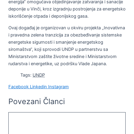
energija“ omogućava objedinjavanje zatvaranja i sanacije
deponije u Vinči, kroz izgradnju postrojenja za energetsko
iskorišćenje otpada i deponijskog gasa.
Ovaj događaj je organizovan u okviru projekta „Inovativna
i pravedna zelena tranzicija za obezbeđivanje sistemske
energetske sigurnosti i smanjenje energetskog
siromaštva“, koji sprovodi UNDP u partnerstvu sa
Ministarstvom zaštite životne sredine i Ministarstvom
rudarstva i energetike, uz podršku Vlade Japana.
Tags:
UNDP
Facebook
Linkedin
Instagram
Povezani Članci
PAMETNI GRADOVI