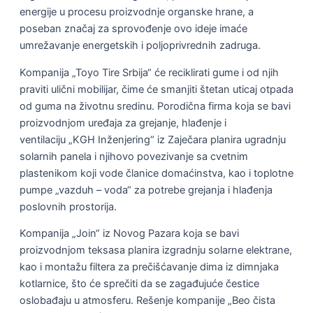
energije u procesu proizvodnje organske hrane, a
poseban značaj za sprovođenje ovo ideje imaće
umrežavanje energetskih i poljoprivrednih zadruga.
Kompanija „Toyo Tire Srbija“ će reciklirati gume i od njih
praviti ulični mobilijar, čime će smanjiti štetan uticaj otpada
od guma na životnu sredinu. Porodična firma koja se bavi
proizvodnjom uređaja za grejanje, hlađenje i
ventilaciju „KGH Inženjering“ iz Zaječara planira ugradnju
solarnih panela i njihovo povezivanje sa cvetnim
plastenikom koji vode članice domaćinstva, kao i toplotne
pumpe „vazduh – voda“ za potrebe grejanja i hlađenja
poslovnih prostorija.
Kompanija „Join“ iz Novog Pazara koja se bavi
proizvodnjom teksasa planira izgradnju solarne elektrane,
kao i montažu filtera za prečišćavanje dima iz dimnjaka
kotlarnice, što će sprečiti da se zagađujuće čestice
oslobađaju u atmosferu. Rešenje kompanije „Beo čista