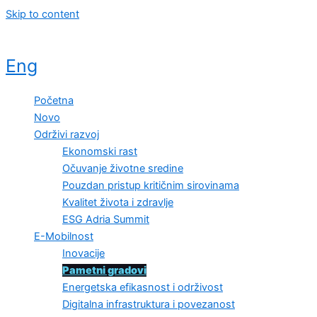
Skip to content
Eng
Početna
Novo
Održivi razvoj
Ekonomski rast
Očuvanje životne sredine
Pouzdan pristup kritičnim sirovinama
Kvalitet života i zdravlje
ESG Adria Summit
E-Mobilnost
Inovacije
Pametni gradovi
Energetska efikasnost i održivost
Digitalna infrastruktura i povezanost