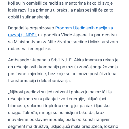
koji su ih osmislili će raditi sa mentorima kako bi svoje
ideje razvili za primenu u praksi, a najuspešniji će za to
dobiti i sufinansiranje.
Događaj je organizovao
Program Ujedinjenih nacija za
razvoj (UNDP),
uz podršku Vlade Japana i u partnerstvu
sa Ministarstvom zaštite životne sredine i Ministarstvom
rudarstva i energetike.
Ambasador Japana u Srbiji NJ. E. Akira Imamura rekao je
da rešenja ovih kompanija pokazuju značaj angažovanja
poslovne zajednice, bez koje se ne može postići zelena
transformacija i dekarbonizacija.
„Njihovi predlozi su jedinstveni i pokazuju najrazličitija
rešenja kada su u pitanju izvori energije, uključujući
biomasu, solarnu i toplotnu energiju, pa čak i ljudsku
snagu. Takođe, mnogi su osmišljeni tako da, kroz
inovativne poslovne modele, budu od koristi ranjivim
segmentima društva, uključujući mala preduzeća, lokalno