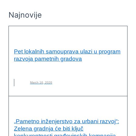
Najnovije
PAMETNI GRADOVI
Pet lokalnih samouprava ulazi u program
razvoja pametnih gradova
NALED
,
PAMETNI GRADOVI
March 16, 2026
PAMETNI GRADOVI
„Pametno inženjerstvo za urbani razvoj“:
Zelena gradnja će biti ključ
konkurentnosti građevinskih kompanija