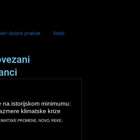
meri dobre prakse
Vesti
vezani
anci
 na istorijskom minimumu:
razmere klimatske krize
LIMATSKE PROMENE
,
NOVO
,
REKE
,