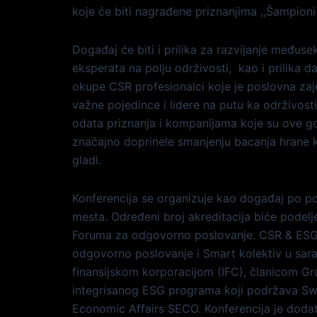
koje će biti nagrađene priznanjima ,,Šampioni o
Događaj će biti i prilika za razvijanje međuse
eksperata na polju održivosti, kao i prilika 
okupe CSR profesionalci koje je poslovna zaj
važne pojedince i lidere na putu ka održivost
odata priznanja i kompanijama koje su ove go
značajno doprinele smanjenju bacanja hrane k
gladi.
Konferencija se organizuje kao događaj po p
mesta. Određeni broj akreditacija biće podel
Foruma za odgovorno poslovanje. CSR & ES
odgovorno poslovanje i Smart kolektiv u sa
finansijskom korporacijom (IFC), članicom Gr
integrisanog ESG programa koji podržava Swi
Economic Affairs SECO. Konferencija je doda