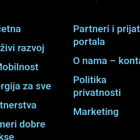
d
g
i
r
etna
Partneri i prijat
n
a
portala
živi razvoj
m
O nama – kont
obilnost
Politika
rgija za sve
privatnosti
tnerstva
Marketing
meri dobre
kse