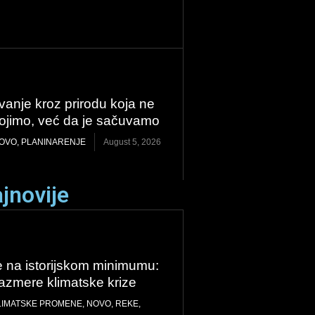
vanje kroz prirodu koja ne
svojimo, već da je sačuvamo
OVO
,
PLANINARENJE
August 5, 2026
jnovije
 na istorijskom minimumu:
razmere klimatske krize
LIMATSKE PROMENE
,
NOVO
,
REKE
,