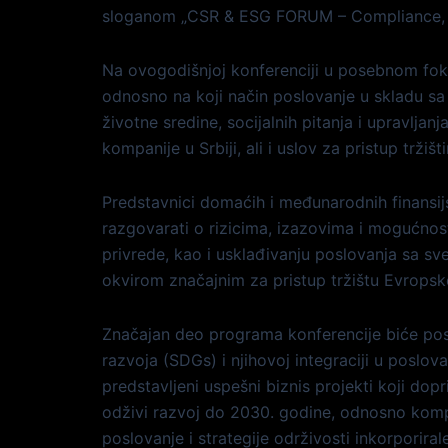
sloganom „CSR & ESG FORUM – Compliance, P
Na ovogodišnjoj konferenciji u posebnom foku
odnosno na koji način poslovanje u skladu sa k
životne sredine, socijalnih pitanja i upravljanj
kompanije u Srbiji, ali i uslov za pristup tržišt
Predstavnici domaćih i međunarodnih finansijs
razgovarati o rizicima, izazovima i mogućnost
privrede, kao i usklađivanju poslovanja sa s
okvirom značajnim za pristup tržištu Evropske
Značajan deo programa konferencije biće pos
razvoja (SDGs) i njihovoj integraciji u poslov
predstavljeni uspešni biznis projekti koji do
odživi razvoj do 2030. godine, odnosno komp
poslovanje i strategije održivosti inkorporiral