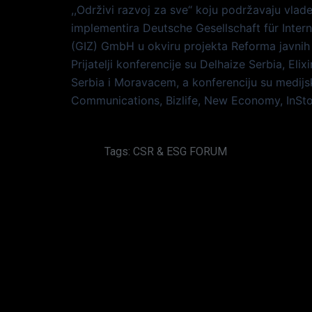
,,Održivi razvoj za sve“ koju podržavaju vlad
implementira Deutsche Gesellschaft für Inte
(GIZ) GmbH u okviru projekta Reforma javnih
Prijatelji konferencije su Delhaize Serbia, El
Serbia i Moravacem, a konferenciju su medijs
Communications, Bizlife, New Economy, InStor
F
Tags:
CSR & ESG FORUM
a
c
e
b