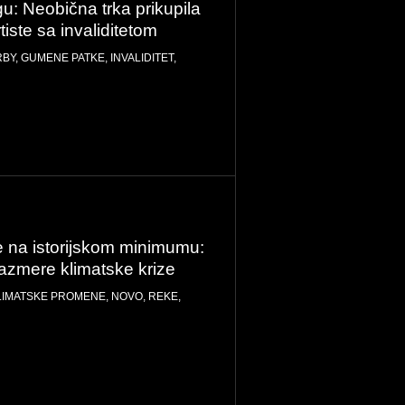
u: Neobična trka prikupila
iste sa invaliditetom
RBY
,
GUMENE PATKE
,
INVALIDITET
,
 na istorijskom minimumu:
razmere klimatske krize
LIMATSKE PROMENE
,
NOVO
,
REKE
,