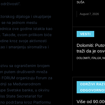
SUŠA
drživosti’’.
August 7, 2026
ktorskog dijaloga i okupljanje
da se na jednom mestu
ednica ove godine istakla kao
VESTI
i. Takođe, ovom prilikom biće
dine kroz svoje aktivnosti
Dolomiti: Puto
ao i smanjenju siromaštva i
traži da je o
DOLOMITI
,
ITALIJA
,
N
ozivu sa ograničenim brojem
jen putem društvenih mreža
G FORUM organizuju Forum za
radnji sa Međunarodnom
ODRŽIVI RAZ
upe Svetske banke, u okviru
ODGOVORNO
ss State Secretariat for
Više od 90.00
tno podržana kroz Platformu