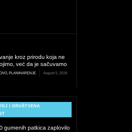
vanje kroz prirodu koja ne
svojimo, već da je sačuvamo
OVO
,
PLANINARENJE
August 5, 2026
VOJ I DRUŠTVENA
ST
0 gumenih patkica zaplovilo