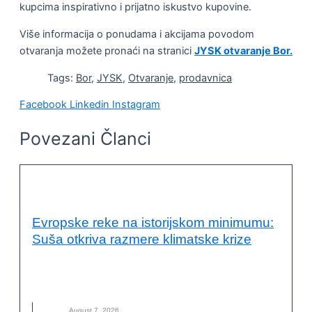
kupcima inspirativno i prijatno iskustvo kupovine.
Više informacija o ponudama i akcijama povodom
otvaranja možete pronaći na stranici
JYSK otvaranje Bor.
Tags:
Bor
,
JYSK
,
Otvaranje
,
prodavnica
Facebook
Linkedin
Instagram
Povezani Članci
VESTI
Evropske reke na istorijskom minimumu:
Suša otkriva razmere klimatske krize
EVROPSKE REKE
,
KLIMATSKE PROMENE
,
NOVO
,
REKE
,
SUŠA
August 7, 2026