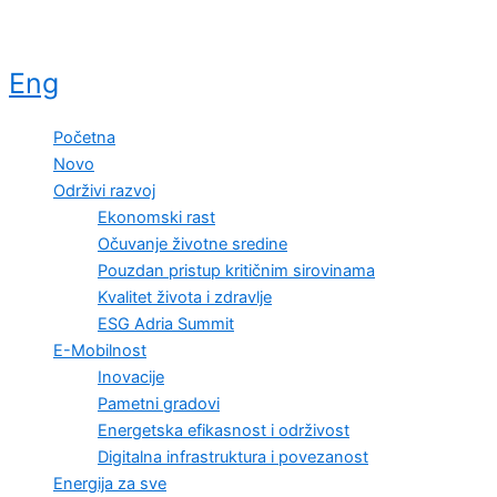
Eng
Početna
Novo
Održivi razvoj
Ekonomski rast
Očuvanje životne sredine
Pouzdan pristup kritičnim sirovinama
Kvalitet života i zdravlje
ESG Adria Summit
E-Mobilnost
Inovacije
Pametni gradovi
Energetska efikasnost i održivost
Digitalna infrastruktura i povezanost
Energija za sve