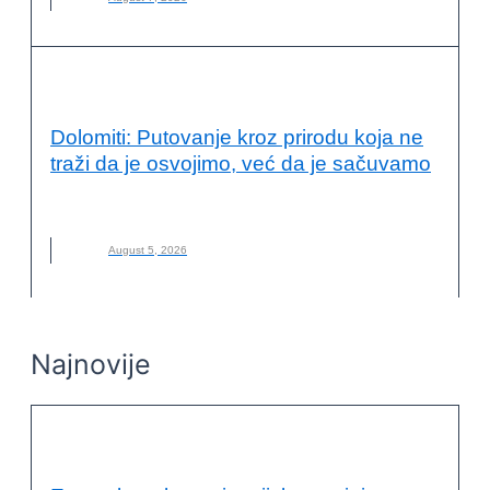
VESTI
Dolomiti: Putovanje kroz prirodu koja ne
traži da je osvojimo, već da je sačuvamo
DOLOMITI
,
ITALIJA
,
NOVO
,
PLANINARENJE
August 5, 2026
Najnovije
VESTI