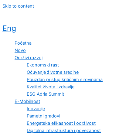
Skip to content
Eng
Početna
Novo
Održivi razvoj
Ekonomski rast
Očuvanje životne sredine
Pouzdan pristup kritičnim sirovinama
Kvalitet života i zdravlje
ESG Adria Summit
E-Mobilnost
Inovacije
Pametni gradovi
Energetska efikasnost i održivost
Digitalna infrastruktura i povezanost