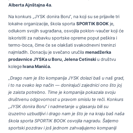
Alberta Ajnštajna 4a
.
Na konkurs „JYSK donira Boru“, na koji su se prijavile tri
lokalne organizacije, škola sporta
SPORTIK BOOK
je,
odlukom svojih sugrađana, osvojila poklon-vaučer koji će
iskoristiti za nabavku sportske opreme poput peškira i
termo-boca, čime će se olakšati svakodnevni treninzi
najmlađih. Donaciju je svečano uručila
menadžerka
prodavnice JYSKa u Boru, Jelena Cetinski
u društvu
kolege
Ivana Manića.
„Drago nam je što kompanija JYSK dolazi baš u naš grad,
i to na ovako lep način — donirajući zajednici ono što joj
je zaista potrebno. Time je kompanija pokazala svoju
društvenu odgovornost u pravom smislu te reči. Konkurs
„JYSK donira Boru“ i nadmetanje u glasanju bili su
izuzetno uzbudljivi i drago nam je što je na kraju baš naša
škola sporta SPORTIK BOOK osvojila nagradu. Šaljemo
sportski pozdrav i još jednom zahvaljujemo kompaniji