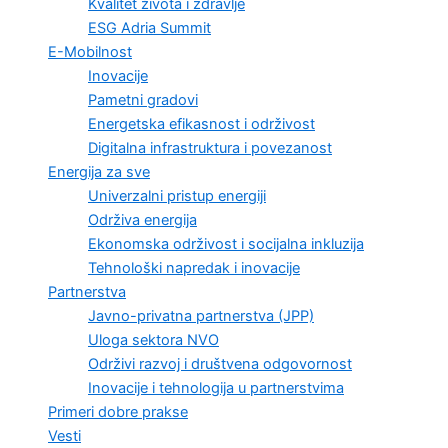
Kvalitet života i zdravlje
ESG Adria Summit
E-Mobilnost
Inovacije
Pametni gradovi
Energetska efikasnost i održivost
Digitalna infrastruktura i povezanost
Energija za sve
Univerzalni pristup energiji
Održiva energija
Ekonomska održivost i socijalna inkluzija
Tehnološki napredak i inovacije
Partnerstva
Javno-privatna partnerstva (JPP)
Uloga sektora NVO
Održivi razvoj i društvena odgovornost
Inovacije i tehnologija u partnerstvima
Primeri dobre prakse
Vesti