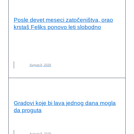
OČUVANJE ŽIVOTNE SREDINE
Posle devet meseci zatočeništva, orao
krstaš Feliks ponovo leti slobodno
DRUŠTVO ZA ZAŠTITU I PROUČAVANJE PTICA SRBIJE
,
FELIKS
,
NOVO
,
ORAO KRSTAŠ
,
ZAŠTITA PRIRODE
,
ZOOLOŠKI VRT PALIĆ
August 8, 2026
OČUVANJE ŽIVOTNE SREDINE
Gradovi koje bi lava jednog dana mogla
da proguta
GRADOVI
,
LAVA
,
NOVO
,
OPASNOST
,
VULKAN
August 8, 2026