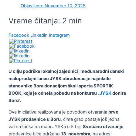
Objavljeno:
November 10, 2025
Vreme čitanja:
2
min
Facebook
Linkedin
Instagram
U cilju podrške lokalnoj zajednici, međunarodni danski
maloprodajni lanac JYSK obradovao je najmlađe
stanovnike Bora donacijom školi sporta SPORTIK
BOOK, koja je odnela pobedu na konkursu „
JYSK
donira
Boru“.
Ova inicijativa realizovana je povodom otvaranja
prve
JYSK prodavnice u Boru
, čime grad postaje još jedna
važna tačka na mapi JYSKa u Srbiji.
Svečano otvaranje
prodavnice biće održano
13. novembra
, na adresi