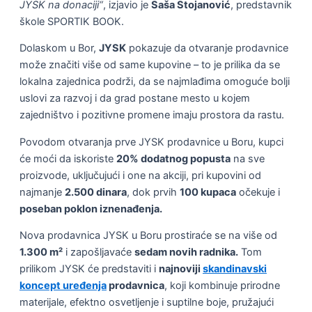
JYSK na donaciji“
, izjavio je
Saša Stojanović
, predstavnik
škole SPORTIK BOOK.
Dolaskom u Bor,
JYSK
pokazuje da otvaranje prodavnice
može značiti više od same kupovine – to je prilika da se
lokalna zajednica podrži, da se najmlađima omoguće bolji
uslovi za razvoj i da grad postane mesto u kojem
zajedništvo i pozitivne promene imaju prostora da rastu.
Povodom otvaranja prve JYSK prodavnice u Boru, kupci
će moći da iskoriste
20% dodatnog popusta
na sve
proizvode, uključujući i one na akciji, pri kupovini od
najmanje
2.500 dinara
, dok prvih
100 kupaca
očekuje i
poseban poklon iznenađenja.
Nova prodavnica JYSK u Boru prostiraće se na više od
1.300 m²
i zapošljavaće
sedam novih radnika.
Tom
prilikom JYSK će predstaviti i
najnoviji
skandinavski
koncept uređenja
prodavnica
, koji kombinuje prirodne
materijale, efektno osvetljenje i suptilne boje, pružajući