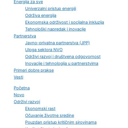
Energija za sve
Univerzalni pristup energiji
Održiva energija
Ekonomska održivost i socijalna inkluzija
Tehnološki napredak i inovacije
Partnerstva
Javno-privatna partnerstva (JPP)
Uloga sektora NVO
Održivi razvoj i društvena odgovornost
Inovacije i tehnologija u partnerstvima
Primeri dobre prakse
Vesti
Početna
Novo
Održivi razvoj
Ekonomski rast
Očuvanje životne sredine
Pouzdan pristup kritičnim sirovinama