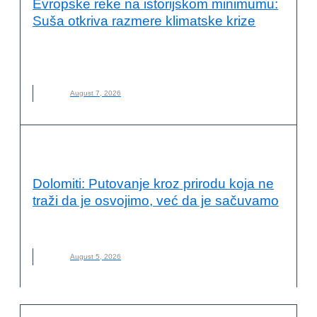
Evropske reke na istorijskom minimumu:
Suša otkriva razmere klimatske krize
EVROPSKE REKE
,
KLIMATSKE PROMENE
,
NOVO
,
REKE
,
SUŠA
August 7, 2026
VESTI
Dolomiti: Putovanje kroz prirodu koja ne
traži da je osvojimo, već da je sačuvamo
DOLOMITI
,
ITALIJA
,
NOVO
,
PLANINARENJE
August 5, 2026