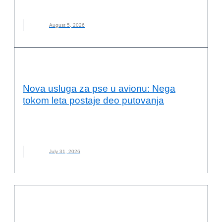
DOLOMITI
,
ITALIJA
,
NOVO
,
PLANINARENJE
August 5, 2026
VESTI
Nova usluga za pse u avionu: Nega
tokom leta postaje deo putovanja
AVION
,
BARK AIR
,
KUĆNI LJUBIMCI
,
LET
,
NEGA ZA PSE
,
NOVO
,
PSI
July 31, 2026
OČUVANJE ŽIVOTNE SREDINE