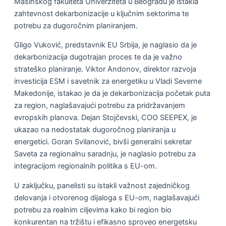
Mašinskog fakulteta Univerziteta u Beogradu je istakla
zahtevnost dekarbonizacije u ključnim sektorima te
potrebu za dugoročnim planiranjem.
Gligo Vuković, predstavnik EU Srbija, je naglasio da je
dekarbonizacija dugotrajan proces te da je važno
strateško planiranje. Viktor Andonov, direktor razvoja
investicija ESM i savetnik za energetiku u Vladi Severne
Makedonije, istakao je da je dekarbonizacija početak puta
za region, naglašavajući potrebu za pridržavanjem
evropskih planova. Dejan Stojčevski, COO SEEPEX, je
ukazao na nedostatak dugoročnog planiranja u
energetici. Goran Svilanović, bivši generalni sekretar
Saveta za regionalnu saradnju, je naglasio potrebu za
integracijom regionalnih politika s EU-om.
U zaključku, panelisti su istakli važnost zajedničkog
delovanja i otvorenog dijaloga s EU-om, naglašavajući
potrebu za realnim ciljevima kako bi region bio
konkurentan na tržištu i efikasno sproveo energetsku