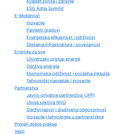
Kvalitet života i zdravlje
ESG Adria Summit
E-Mobilnost
Inovacije
Pametni gradovi
Energetska efikasnost i održivost
Digitalna infrastruktura i povezanost
Energija za sve
Univerzalni pristup energiji
Održiva energija
Ekonomska održivost i socijalna inkluzija
Tehnološki napredak i inovacije
Partnerstva
Javno-privatna partnerstva (JPP)
Uloga sektora NVO
Održivi razvoj i društvena odgovornost
Inovacije i tehnologija u partnerstvima
Primeri dobre prakse
Vesti