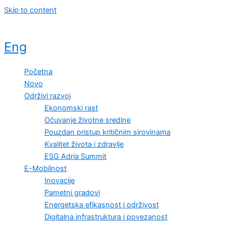
Skip to content
Eng
Početna
Novo
Održivi razvoj
Ekonomski rast
Očuvanje životne sredine
Pouzdan pristup kritičnim sirovinama
Kvalitet života i zdravlje
ESG Adria Summit
E-Mobilnost
Inovacije
Pametni gradovi
Energetska efikasnost i održivost
Digitalna infrastruktura i povezanost