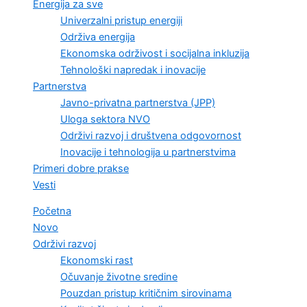
Energija za sve
Univerzalni pristup energiji
Održiva energija
Ekonomska održivost i socijalna inkluzija
Tehnološki napredak i inovacije
Partnerstva
Javno-privatna partnerstva (JPP)
Uloga sektora NVO
Održivi razvoj i društvena odgovornost
Inovacije i tehnologija u partnerstvima
Primeri dobre prakse
Vesti
Početna
Novo
Održivi razvoj
Ekonomski rast
Očuvanje životne sredine
Pouzdan pristup kritičnim sirovinama