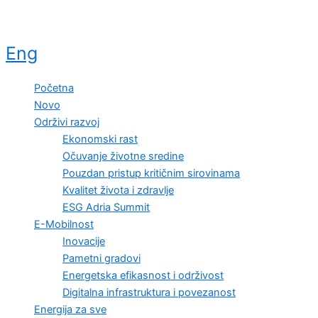
Eng
Početna
Novo
Održivi razvoj
Ekonomski rast
Očuvanje životne sredine
Pouzdan pristup kritičnim sirovinama
Kvalitet života i zdravlje
ESG Adria Summit
E-Mobilnost
Inovacije
Pametni gradovi
Energetska efikasnost i održivost
Digitalna infrastruktura i povezanost
Energija za sve