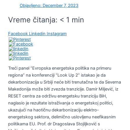
Objavljeno:
December 7, 2023
Vreme čitanja:
< 1
min
Facebook
Linkedin
Instagram
Treći panel “Evropska energetska politika na primeru
regiona” na konferenciji “Look Up 2” istakao je da
dekarbonizacija u Srbiji neće biti trenutačna te da Severna
Makedonija može biti zvezda tranzicije. Damir Miljević, iz
RESET centra za održivu energetsku tranziciju BiH,
naglasio je rezultate istraživanja o energetskoj politici,
ukazujući na haotičnu dekarbonizaciju elektro-
energetskog sektora, delimično uslovljenu neefikasnim
politikama EU. Prof. dr Dragoslava Stojiljković s