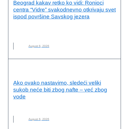
Beograd kakav retko ko vidi: Ronioci
centra “Vidre” svakodnevno otkrivaju svet
ispod površine Savskog jezera
AVANTURA
,
NOVO
,
PODVODNI SVET
,
RONILAČKI CENTAR
VIDRE
,
RONJENJE
August 6, 2026
OČUVANJE ŽIVOTNE SREDINE
Ako ovako nastavimo, sledeći veliki
sukob neće biti zbog nafte – već zbog
vode
NOVO
,
POPLAVE
,
RAT
,
SUKOB
,
SUŠA
,
VODA
August 6, 2026