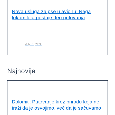
VESTI
Nova usluga za pse u avionu: Nega
tokom leta postaje deo putovanja
AVION
,
BARK AIR
,
KUĆNI LJUBIMCI
,
LET
,
NEGA ZA PSE
,
NOVO
,
PSI
July 31, 2026
Najnovije
VESTI
Dolomiti: Putovanje kroz prirodu koja ne
traži da je osvojimo, već da je sačuvamo