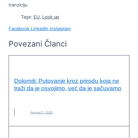
tranziciju.
Tags:
EU
,
Look up
Facebook
Linkedin
Instagram
Povezani Članci
VESTI
Dolomiti: Putovanje kroz prirodu koja ne
traži da je osvojimo, već da je sačuvamo
DOLOMITI
,
ITALIJA
,
NOVO
,
PLANINARENJE
August 5, 2026