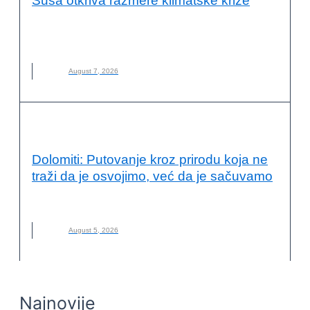
Suša otkriva razmere klimatske krize
EVROPSKE REKE
,
KLIMATSKE PROMENE
,
NOVO
,
REKE
,
SUŠA
August 7, 2026
VESTI
Dolomiti: Putovanje kroz prirodu koja ne
traži da je osvojimo, već da je sačuvamo
DOLOMITI
,
ITALIJA
,
NOVO
,
PLANINARENJE
August 5, 2026
Najnovije