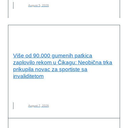
August 5, 2026
ODRŽIVI RAZVOJ I DRUŠTVENA
ODGOVORNOST
Više od 90.000 gumenih patkica
zaplovilo rekom u Čikagu: Neobična trka
prikupila novac za sportiste sa
invaliditetom
ČIKAGO
,
DUCKY DERBY
,
GUMENE PATKE
,
INVALIDITET
,
NOVO
,
SPORT
,
TRKA
August 7, 2026