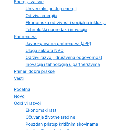
Energija za sve
Univerzalni pristup energiji
Održiva energija
Ekonomska održivost i socijalna inkluzija
Tehnološki napredak i inovacije
Partnerstva
Javno-privatna partnerstva (JPP)
Uloga sektora NVO
Održivi razvoj i društvena odgovornost
Inovacije i tehnologija u partnerstvima
Primeri dobre prakse
Vesti
Početna
Novo
Održivi razvoj
Ekonomski rast
Očuvanje životne sredine
Pouzdan pristup kritičnim sirovinama