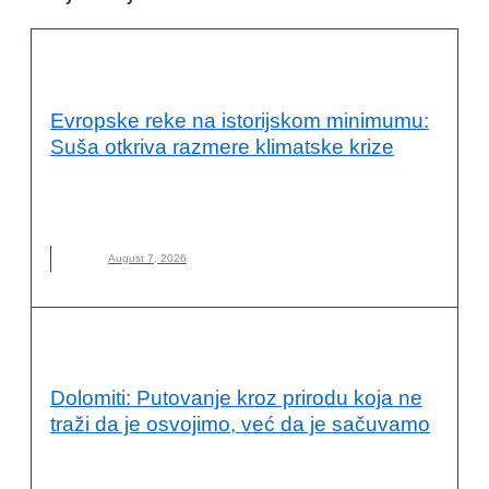
VESTI
Evropske reke na istorijskom minimumu:
Suša otkriva razmere klimatske krize
EVROPSKE REKE
,
KLIMATSKE PROMENE
,
NOVO
,
REKE
,
SUŠA
August 7, 2026
VESTI
Dolomiti: Putovanje kroz prirodu koja ne
traži da je osvojimo, već da je sačuvamo
DOLOMITI
,
ITALIJA
,
NOVO
,
PLANINARENJE