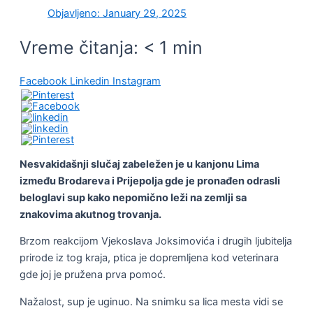
Objavljeno:
January 29, 2025
Vreme čitanja:
< 1
min
Facebook
Linkedin
Instagram
Nesvakidašnji slučaj zabeležen je u kanjonu Lima
između Brodareva i Prijepolja gde je pronađen odrasli
beloglavi sup kako nepomično leži na zemlji sa
znakovima akutnog trovanja.
Brzom reakcijom Vjekoslava Joksimovića i drugih ljubitelja
prirode iz tog kraja, ptica je dopremljena kod veterinara
gde joj je pružena prva pomoć.
Nažalost, sup je uginuo. Na snimku sa lica mesta vidi se