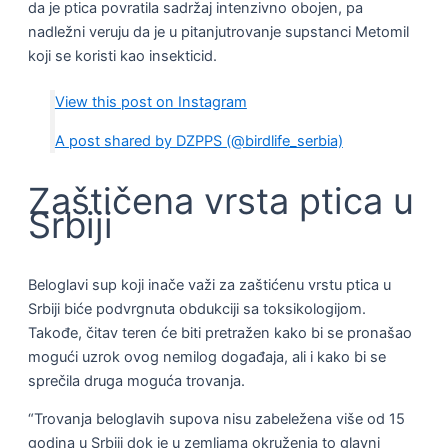
da je ptica povratila sadržaj intenzivno obojen, pa
nadležni veruju da je u pitanjutrovanje supstanci Metomil
koji se koristi kao insekticid.
View this post on Instagram
A post shared by DZPPS (@birdlife_serbia)
Zaštičena vrsta ptica u
Srbiji
Beloglavi sup koji inače važi za zaštićenu vrstu ptica u
Srbiji biće podvrgnuta obdukciji sa toksikologijom.
Takođe, čitav teren će biti pretražen kako bi se pronašao
mogući uzrok ovog nemilog događaja, ali i kako bi se
sprečila druga moguća trovanja.
“Trovanja beloglavih supova nisu zabeležena više od 15
godina u Srbiji dok je u zemljama okruženja to glavni