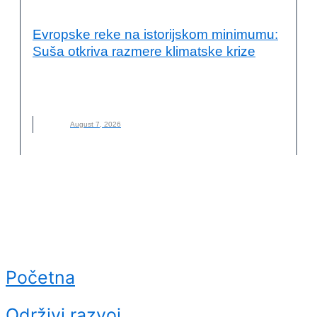
VESTI
Evropske reke na istorijskom minimumu:
Suša otkriva razmere klimatske krize
EVROPSKE REKE
,
KLIMATSKE PROMENE
,
NOVO
,
REKE
,
SUŠA
August 7, 2026
Početna
Održivi razvoj