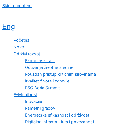
Skip to content
Eng
Početna
Novo
Održivi razvoj
Ekonomski rast
Očuvanje životne sredine
Pouzdan pristup kritičnim sirovinama
Kvalitet života i zdravlje
ESG Adria Summit
E-Mobilnost
Inovacije
Pametni gradovi
Energetska efikasnost i održivost
Digitalna infrastruktura i povezanost