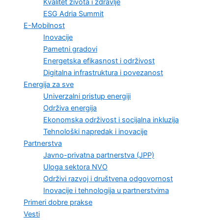
Kvalitet života i zdravlje
ESG Adria Summit
E-Mobilnost
Inovacije
Pametni gradovi
Energetska efikasnost i održivost
Digitalna infrastruktura i povezanost
Energija za sve
Univerzalni pristup energiji
Održiva energija
Ekonomska održivost i socijalna inkluzija
Tehnološki napredak i inovacije
Partnerstva
Javno-privatna partnerstva (JPP)
Uloga sektora NVO
Održivi razvoj i društvena odgovornost
Inovacije i tehnologija u partnerstvima
Primeri dobre prakse
Vesti