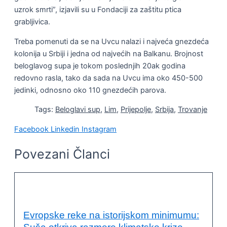
uzrok smrti”, izjavili su u Fondaciji za zaštitu ptica
grabljivica.
Treba pomenuti da se na Uvcu nalazi i najveća gnezdeća
kolonija u Srbiji i jedna od najvećih na Balkanu. Brojnost
beloglavog supa je tokom poslednjih 20ak godina
redovno rasla, tako da sada na Uvcu ima oko 450-500
jedinki, odnosno oko 110 gnezdećih parova.
Tags:
Beloglavi sup
,
Lim
,
Prijepolje
,
Srbija
,
Trovanje
Facebook
Linkedin
Instagram
Povezani Članci
VESTI
Evropske reke na istorijskom minimumu: