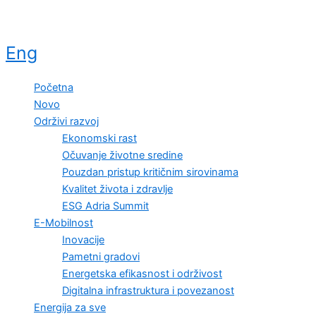
Eng
Početna
Novo
Održivi razvoj
Ekonomski rast
Očuvanje životne sredine
Pouzdan pristup kritičnim sirovinama
Kvalitet života i zdravlje
ESG Adria Summit
E-Mobilnost
Inovacije
Pametni gradovi
Energetska efikasnost i održivost
Digitalna infrastruktura i povezanost
Energija za sve