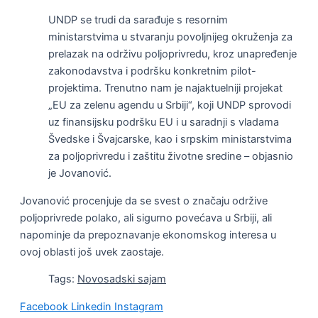
UNDP se trudi da sarađuje s resornim
ministarstvima u stvaranju povoljnijeg okruženja za
prelazak na održivu poljoprivredu, kroz unapređenje
zakonodavstva i podršku konkretnim pilot-
projektima. Trenutno nam je najaktuelniji projekat
„EU za zelenu agendu u Srbiji“, koji UNDP sprovodi
uz finansijsku podršku EU i u saradnji s vladama
Švedske i Švajcarske, kao i srpskim ministarstvima
za poljoprivredu i zaštitu životne sredine – objasnio
je Jovanović.
Jovanović procenjuje da se svest o značaju održive
poljoprivrede polako, ali sigurno povećava u Srbiji, ali
napominje da prepoznavanje ekonomskog interesa u
ovoj oblasti još uvek zaostaje.
Tags:
Novosadski sajam
Facebook
Linkedin
Instagram