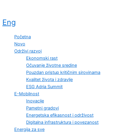
Eng
Početna
Novo
Održivi razvoj
Ekonomski rast
Očuvanje životne sredine
Pouzdan pristup kritičnim sirovinama
Kvalitet života i zdravlje
ESG Adria Summit
E-Mobilnost
Inovacije
Pametni gradovi
Energetska efikasnost i održivost
Digitalna infrastruktura i povezanost
Energija za sve