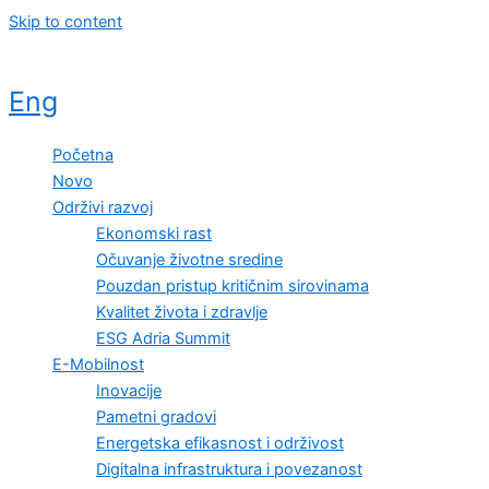
Skip to content
Eng
Početna
Novo
Održivi razvoj
Ekonomski rast
Očuvanje životne sredine
Pouzdan pristup kritičnim sirovinama
Kvalitet života i zdravlje
ESG Adria Summit
E-Mobilnost
Inovacije
Pametni gradovi
Energetska efikasnost i održivost
Digitalna infrastruktura i povezanost