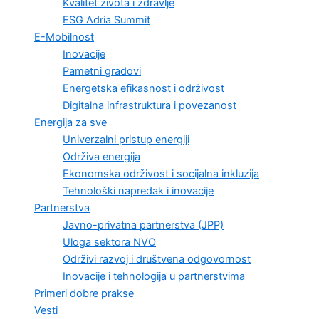
Kvalitet života i zdravlje
ESG Adria Summit
E-Mobilnost
Inovacije
Pametni gradovi
Energetska efikasnost i održivost
Digitalna infrastruktura i povezanost
Energija za sve
Univerzalni pristup energiji
Održiva energija
Ekonomska održivost i socijalna inkluzija
Tehnološki napredak i inovacije
Partnerstva
Javno-privatna partnerstva (JPP)
Uloga sektora NVO
Održivi razvoj i društvena odgovornost
Inovacije i tehnologija u partnerstvima
Primeri dobre prakse
Vesti