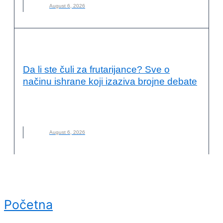
August 6, 2026
KVALITET ŽIVOTA I ZDRAVLJE
Da li ste čuli za frutarijance? Sve o
načinu ishrane koji izaziva brojne debate
FRUTARIJANCI
,
FRUTARIJANSKI NAČIN ISHRANE
,
ISHRANA
,
NOVO
,
VOĆE
August 6, 2026
Početna