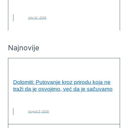
NOVO
,
PSI
July 31, 2026
Najnovije
VESTI
Dolomiti: Putovanje kroz prirodu koja ne
traži da je osvojimo, već da je sačuvamo
DOLOMITI
,
ITALIJA
,
NOVO
,
PLANINARENJE
August 5, 2026