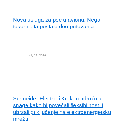
VESTI
Nova usluga za pse u avionu: Nega
tokom leta postaje deo putovanja
AVION
,
BARK AIR
,
KUĆNI LJUBIMCI
,
LET
,
NEGA ZA PSE
,
NOVO
,
PSI
July 31, 2026
ODRŽIVA ENERGIJA
Schneider Electric i Kraken udružuju
snage kako bi povećali fleksibilnost i
ubrzali priključenje na elektroenergetsku
mrežu