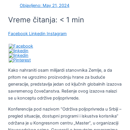
Objavljeno:
May 21, 2024
Vreme čitanja:
< 1
min
Facebook
Linkedin
Instagram
Kako nahraniti osam milijardi stanovnika Zemlje, a da
pritom ne ugrozimo proizvodnju hrane za buduće
generacije, predstavlja jedan od ključnih globalnih izazova
savremenog čovečanstva. Rešenje ovog izazova nalazi
se u konceptu održive poljoprivrede.
Konferencija pod nazivom “Održiva poljoprivreda u Srbiji –
pregled situacije, dostupni programi i iskustva korisnika”
održana je u Kongresnom centru „Master“, u organizaciji