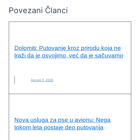
Povezani Članci
VESTI
Dolomiti: Putovanje kroz prirodu koja ne
traži da je osvojimo, već da je sačuvamo
DOLOMITI
,
ITALIJA
,
NOVO
,
PLANINARENJE
August 5, 2026
VESTI
Nova usluga za pse u avionu: Nega
tokom leta postaje deo putovanja
AVION
,
BARK AIR
,
KUĆNI LJUBIMCI
,
LET
,
NEGA ZA PSE
,