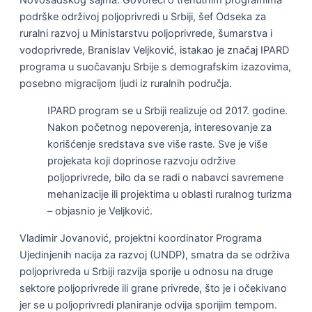
Novosadskog sajma. Govoreći o trenutnim programima
podrške održivoj poljoprivredi u Srbiji, šef Odseka za
ruralni razvoj u Ministarstvu poljoprivrede, šumarstva i
vodoprivrede, Branislav Veljković, istakao je značaj IPARD
programa u suočavanju Srbije s demografskim izazovima,
posebno migracijom ljudi iz ruralnih područja.
IPARD program se u Srbiji realizuje od 2017. godine.
Nakon početnog nepoverenja, interesovanje za
korišćenje sredstava sve više raste. Sve je više
projekata koji doprinose razvoju održive
poljoprivrede, bilo da se radi o nabavci savremene
mehanizacije ili projektima u oblasti ruralnog turizma
– objasnio je Veljković.
Vladimir Jovanović, projektni koordinator Programa
Ujedinjenih nacija za razvoj (UNDP), smatra da se održiva
poljoprivreda u Srbiji razvija sporije u odnosu na druge
sektore poljoprivrede ili grane privrede, što je i očekivano
jer se u poljoprivredi planiranje odvija sporijim tempom.