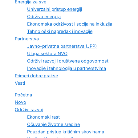
Energija za sve
Univerzalni pristup energiji
Održiva energija
Ekonomska održivost i socijalna inkluzija
Tehnološki napredak i inovacije
Partnerstva
Javno-privatna partnerstva (JPP)
Uloga sektora NVO
Održivi razvoj i društvena odgovornost
Inovacije i tehnologija u partnerstvima
Primeri dobre prakse
Vesti
Početna
Novo
Održivi razvoj
Ekonomski rast
Očuvanje životne sredine
Pouzdan pristup kritičnim sirovinama