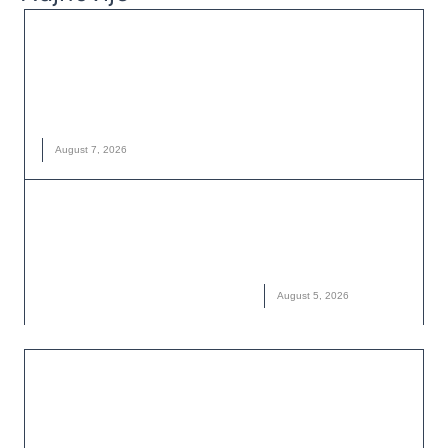
VESTI
Evropske reke na istorijskom minimumu:
Suša otkriva razmere klimatske krize
EVROPSKE REKE
,
KLIMATSKE PROMENE
,
NOVO
,
REKE
,
SUŠA
August 7, 2026
VESTI
Dolomiti: Putovanje kroz prirodu koja ne
traži da je osvojimo, već da je sačuvamo
DOLOMITI
,
ITALIJA
,
NOVO
,
PLANINARENJE
August 5, 2026
OČUVANJE ŽIVOTNE SREDINE
Posle devet meseci zatočeništva, orao
krstaš Feliks ponovo leti slobodno