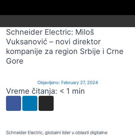
Skip
to
content
Schneider Electric: Miloš
Vuksanović – novi direktor
kompanije za region Srbije i Crne
Gore
Objavljeno:
February 27, 2024
Vreme čitanja:
< 1
min
F
L
I
a
i
n
c
n
s
e
k
t
b
e
a
Schneider Electric, globalni lider u oblasti digitalne