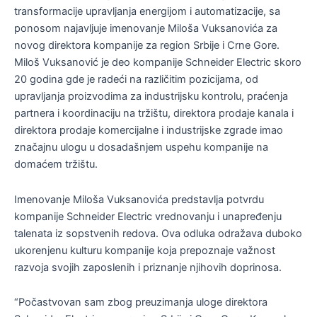
o
d
g
transformacije upravljanja energijom i automatizacije, sa
o
i
r
ponosom najavljuje imenovanje Miloša Vuksanovića za
k
n
a
novog direktora kompanije za region Srbije i Crne Gore.
m
Miloš Vuksanović je deo kompanije Schneider Electric skoro
20 godina gde je radeći na različitim pozicijama, od
upravljanja proizvodima za industrijsku kontrolu, praćenja
partnera i koordinaciju na tržištu, direktora prodaje kanala i
direktora prodaje komercijalne i industrijske zgrade imao
značajnu ulogu u dosadašnjem uspehu kompanije na
domaćem tržištu.
Imenovanje Miloša Vuksanovića predstavlja potvrdu
kompanije Schneider Electric vrednovanju i unapređenju
talenata iz sopstvenih redova. Ova odluka odražava duboko
ukorenjenu kulturu kompanije koja prepoznaje važnost
razvoja svojih zaposlenih i priznanje njihovih doprinosa.
“Počastvovan sam zbog preuzimanja uloge direktora