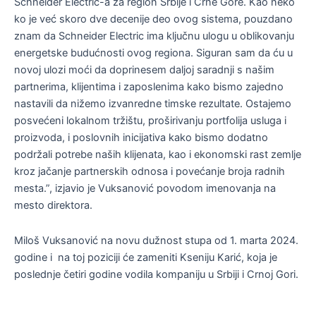
Schneider Electric-a za region Srbije i Crne Gore. Kao neko
ko je već skoro dve decenije deo ovog sistema, pouzdano
znam da Schneider Electric ima ključnu ulogu u oblikovanju
energetske budućnosti ovog regiona. Siguran sam da ću u
novoj ulozi moći da doprinesem daljoj saradnji s našim
partnerima, klijentima i zaposlenima kako bismo zajedno
nastavili da nižemo izvanredne timske rezultate. Ostajemo
posvećeni lokalnom tržištu, proširivanju portfolija usluga i
proizvoda, i poslovnih inicijativa kako bismo dodatno
podržali potrebe naših klijenata, kao i ekonomski rast zemlje
kroz jačanje partnerskih odnosa i povećanje broja radnih
mesta.”, izjavio je Vuksanović povodom imenovanja na
mesto direktora.
Miloš Vuksanović na novu dužnost stupa od 1. marta 2024.
godine i na toj poziciji će zameniti Kseniju Karić, koja je
poslednje četiri godine vodila kompaniju u Srbiji i Crnoj Gori.