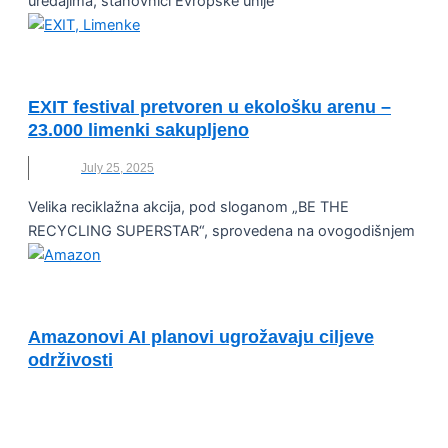
uređajima, stanovnici Evropske unije
OČUVANJE ŽIVOTNE SREDINE
EXIT festival pretvoren u ekološku arenu –
23.000 limenki sakupljeno
July 25, 2025
Velika reciklažna akcija, pod sloganom „BE THE
RECYCLING SUPERSTAR“, sprovedena na ovogodišnjem
INOVACIJE
Amazonovi AI planovi ugrožavaju ciljeve
održivosti
AI
,
AMAZON
,
CILJEVI
,
ODRŽIVOST
,
VEŠTAČKA
INTELIGENCIJA