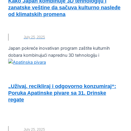
Kako Japan kombinuje 3D tehnologiju i
zanatske veštine da sačuva kulturno nasleđe
od klimatskih promena
3D
,
JAPAN
,
KLIMATSKE PROMENE
,
NOVO
July 25, 2025
Japan pokreće inovativan program zaštite kulturnih
dobara kombinujući naprednu 3D tehnologiju i
UNCATEGORIZED
„Uživaj, recikliraj i odgovorno konzumiraj“:
Poruka Apatinske pivare sa 31. Drinske
regate
APATISNKA PIVARA
,
DRINSKA REGATA
,
RECIKLAŽA
,
RECIKLIRANJE
July 25, 2025