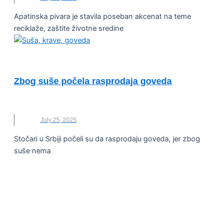
Apatinska pivara je stavila poseban akcenat na teme
reciklaže, zaštite životne sredine
VESTI
Zbog suše počela rasprodaja goveda
GOVEDA
,
RASPRODAJA
,
STOČARI
,
SUŠA
July 25, 2025
Stočari u Srbiji počeli su da rasprodaju goveda, jer zbog
suše nema