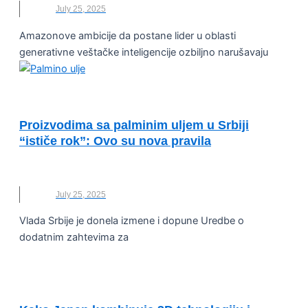
July 25, 2025
Amazonove ambicije da postane lider u oblasti
generativne veštačke inteligencije ozbiljno narušavaju
VESTI
Proizvodima sa palminim uljem u Srbiji
“ističe rok”: Ovo su nova pravila
AMBALAŽA
,
NOVO
,
PALMINO ULJE
,
PROIZVODI
July 25, 2025
Vlada Srbije je donela izmene i dopune Uredbe o
dodatnim zahtevima za
OČUVANJE ŽIVOTNE SREDINE