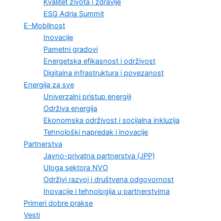
Kvalitet života i zdravlje
ESG Adria Summit
E-Mobilnost
Inovacije
Pametni gradovi
Energetska efikasnost i održivost
Digitalna infrastruktura i povezanost
Energija za sve
Univerzalni pristup energiji
Održiva energija
Ekonomska održivost i socijalna inkluzija
Tehnološki napredak i inovacije
Partnerstva
Javno-privatna partnerstva (JPP)
Uloga sektora NVO
Održivi razvoj i društvena odgovornost
Inovacije i tehnologija u partnerstvima
Primeri dobre prakse
Vesti