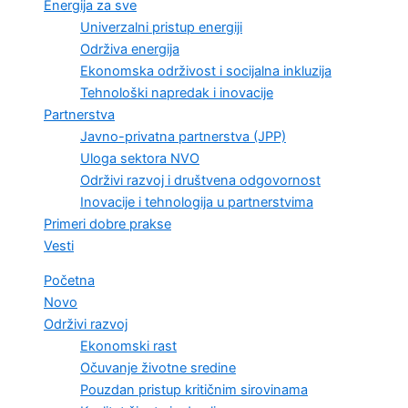
Energija za sve
Univerzalni pristup energiji
Održiva energija
Ekonomska održivost i socijalna inkluzija
Tehnološki napredak i inovacije
Partnerstva
Javno-privatna partnerstva (JPP)
Uloga sektora NVO
Održivi razvoj i društvena odgovornost
Inovacije i tehnologija u partnerstvima
Primeri dobre prakse
Vesti
Početna
Novo
Održivi razvoj
Ekonomski rast
Očuvanje životne sredine
Pouzdan pristup kritičnim sirovinama