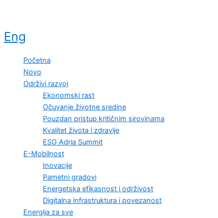
Eng
Početna
Novo
Održivi razvoj
Ekonomski rast
Očuvanje životne sredine
Pouzdan pristup kritičnim sirovinama
Kvalitet života i zdravlje
ESG Adria Summit
E-Mobilnost
Inovacije
Pametni gradovi
Energetska efikasnost i održivost
Digitalna infrastruktura i povezanost
Energija za sve