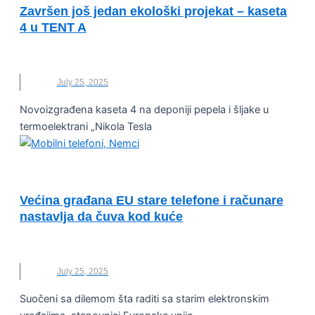
Završen još jedan ekološki projekat – kaseta
4 u TENT A
EKOLOŠKI PROJEKAT
,
EPS
,
KASETA
,
TENT
July 25, 2025
Novoizgrađena kaseta 4 na deponiji pepela i šljake u
termoelektrani „Nikola Tesla
UNCATEGORIZED
Većina građana EU stare telefone i računare
nastavlja da čuva kod kuće
EU
,
EVROPSKA UNIJA
,
OTPAD
,
TELEFONI
July 25, 2025
Suočeni sa dilemom šta raditi sa starim elektronskim