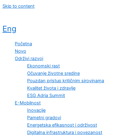
Skip to content
Eng
Početna
Novo
Održivi razvoj
Ekonomski rast
Očuvanje životne sredine
Pouzdan pristup kritičnim sirovinama
Kvalitet života i zdravlje
ESG Adria Summit
E-Mobilnost
Inovacije
Pametni gradovi
Energetska efikasnost i održivost
Digitalna infrastruktura i povezanost