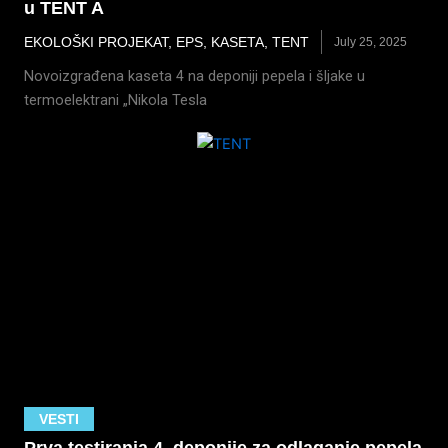
u TENT A
EKOLOŠKI PROJEKAT
,
EPS
,
KASETA
,
TENT
July 25, 2025
Novoizgrađena kaseta 4 na deponiji pepela i šljake u
termoelektrani „Nikola Tesla
VESTI