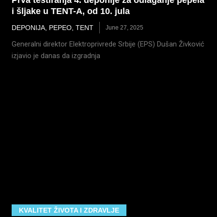
Prva testiranja 4. deponije za odlaganje pepela
i šljake u TENT-A, od 10. jula
DEPONIJA
,
PEPEO
,
TENT
June 27, 2025
Generalni direktor Elektroprivrede Srbije (EPS) Dušan Živković
izjavio je danas da izgradnja
KVALITET ŽIVOTA I ZDRAVLJE