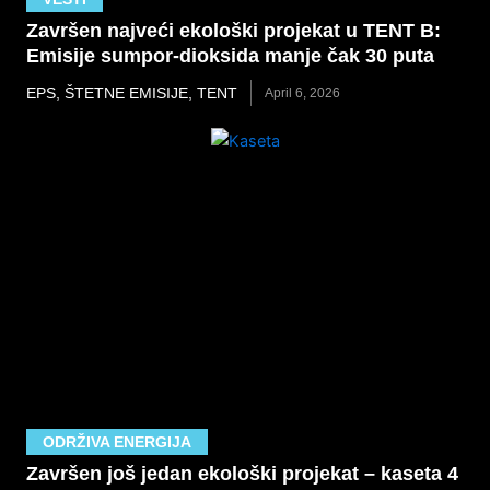
Završen najveći ekološki projekat u TENT B:
Emisije sumpor-dioksida manje čak 30 puta
EPS
,
ŠTETNE EMISIJE
,
TENT
April 6, 2026
ODRŽIVA ENERGIJA
Završen još jedan ekološki projekat – kaseta 4