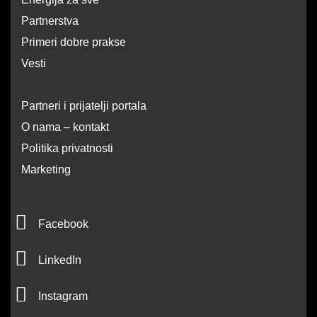
Partnerstva
Primeri dobre prakse
Vesti
Partneri i prijatelji portala
O nama – kontakt
Politika privatnosti
Marketing
F
Facebook
a
L
c
LinkedIn
i
e
I
n
Instagram
b
n