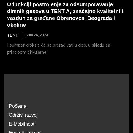
U funkciji postrojenje za odsumporavanje
dimnih gasova u TENT A, značajno kvalitetniji
vazduh za građane Obrenovca, Beograda i
okoline
TENT
April 26, 2024
I sumpor-dioksid će se prerađivati u gips, u skladu sa
principom cirkularne
Početna
Održivi razvoj
E-Mobilnost
Energija za sve