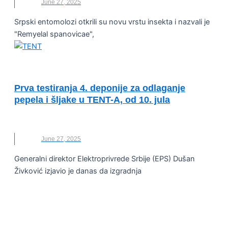
June 27, 2025
Srpski entomolozi otkrili su novu vrstu insekta i nazvali je
"Remyelal spanovicae",
VESTI
Prva testiranja 4. deponije za odlaganje
pepela i šljake u TENT-A, od 10. jula
DEPONIJA
,
PEPEO
,
TENT
June 27, 2025
Generalni direktor Elektroprivrede Srbije (EPS) Dušan
Živković izjavio je danas da izgradnja