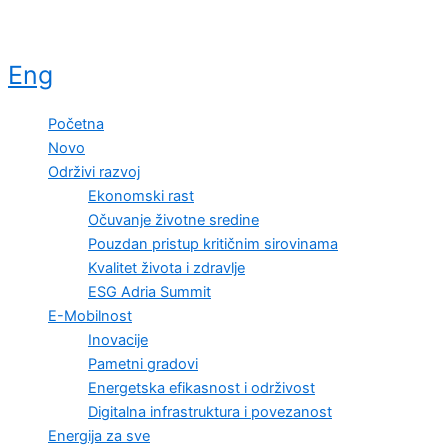
Eng
Početna
Novo
Održivi razvoj
Ekonomski rast
Očuvanje životne sredine
Pouzdan pristup kritičnim sirovinama
Kvalitet života i zdravlje
ESG Adria Summit
E-Mobilnost
Inovacije
Pametni gradovi
Energetska efikasnost i održivost
Digitalna infrastruktura i povezanost
Energija za sve