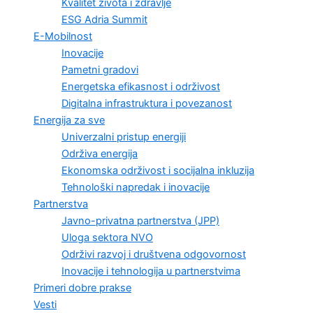
Kvalitet života i zdravlje
ESG Adria Summit
E-Mobilnost
Inovacije
Pametni gradovi
Energetska efikasnost i održivost
Digitalna infrastruktura i povezanost
Energija za sve
Univerzalni pristup energiji
Održiva energija
Ekonomska održivost i socijalna inkluzija
Tehnološki napredak i inovacije
Partnerstva
Javno-privatna partnerstva (JPP)
Uloga sektora NVO
Održivi razvoj i društvena odgovornost
Inovacije i tehnologija u partnerstvima
Primeri dobre prakse
Vesti