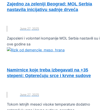
Zajedno za zeleniji Beograd: MOL Serbia
nastavila inicijativu sadnje drveća
DRVEĆE
,
MOL
,
SADNJA
June 27, 2025
Zaposleni i volonteri kompanije MOL Serbia nastavili su i
ove godine sa
KVALITET ŽIVOTA I ZDRAVLJE
Namirnice koje treba izbegavati na +35
stepeni: Opterećuju srce i krvne sudove
LETO
,
NAMIRNICE
,
VRELINA
,
VRUĆINE
,
ZDRAVLJE
June 27, 2025
Tokom letnjih meseci visoke temperature dodatno