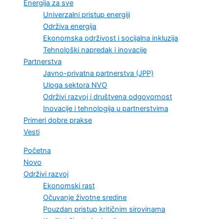
Energija za sve
Univerzalni pristup energiji
Održiva energija
Ekonomska održivost i socijalna inkluzija
Tehnološki napredak i inovacije
Partnerstva
Javno-privatna partnerstva (JPP)
Uloga sektora NVO
Održivi razvoj i društvena odgovornost
Inovacije i tehnologija u partnerstvima
Primeri dobre prakse
Vesti
Početna
Novo
Održivi razvoj
Ekonomski rast
Očuvanje životne sredine
Pouzdan pristup kritičnim sirovinama