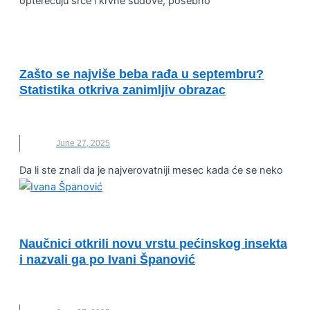
opterećuju srce i krvne sudove, posebno
VESTI
Zašto se najviše beba rađa u septembru?
Statistika otkriva zanimljiv obrazac
BEBE
,
RAĐANJE
,
SEPTEMBAR
June 27, 2025
Da li ste znali da je najverovatniji mesec kada će se neko
VESTI
Naučnici otkrili novu vrstu pećinskog insekta
i nazvali ga po Ivani Španović
INSEKT
,
IVANA ŠPANOVIĆ
,
NOVO