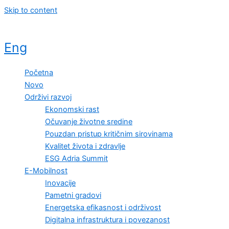
Skip to content
Eng
Početna
Novo
Održivi razvoj
Ekonomski rast
Očuvanje životne sredine
Pouzdan pristup kritičnim sirovinama
Kvalitet života i zdravlje
ESG Adria Summit
E-Mobilnost
Inovacije
Pametni gradovi
Energetska efikasnost i održivost
Digitalna infrastruktura i povezanost