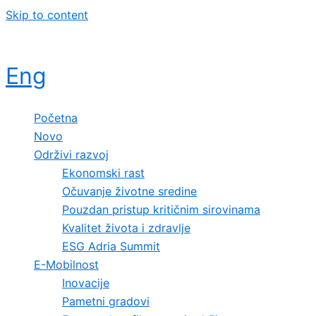
Skip to content
Eng
Početna
Novo
Održivi razvoj
Ekonomski rast
Očuvanje životne sredine
Pouzdan pristup kritičnim sirovinama
Kvalitet života i zdravlje
ESG Adria Summit
E-Mobilnost
Inovacije
Pametni gradovi