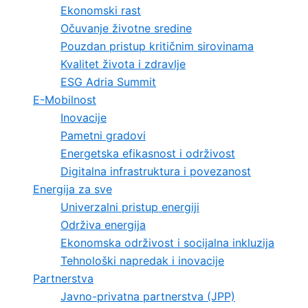
Ekonomski rast
Očuvanje životne sredine
Pouzdan pristup kritičnim sirovinama
Kvalitet života i zdravlje
ESG Adria Summit
E-Mobilnost
Inovacije
Pametni gradovi
Energetska efikasnost i održivost
Digitalna infrastruktura i povezanost
Energija za sve
Univerzalni pristup energiji
Održiva energija
Ekonomska održivost i socijalna inkluzija
Tehnološki napredak i inovacije
Partnerstva
Javno-privatna partnerstva (JPP)