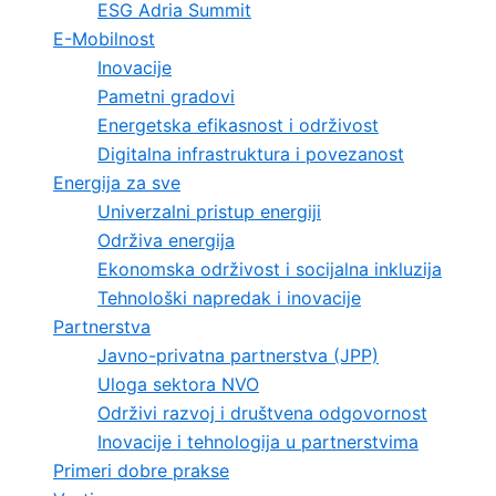
ESG Adria Summit
E-Mobilnost
Inovacije
Pametni gradovi
Energetska efikasnost i održivost
Digitalna infrastruktura i povezanost
Energija za sve
Univerzalni pristup energiji
Održiva energija
Ekonomska održivost i socijalna inkluzija
Tehnološki napredak i inovacije
Partnerstva
Javno-privatna partnerstva (JPP)
Uloga sektora NVO
Održivi razvoj i društvena odgovornost
Inovacije i tehnologija u partnerstvima
Primeri dobre prakse