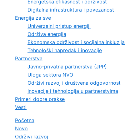
Energetska efikasnost i održivost
Digitalna infrastruktura i povezanost
Energija za sve
Univerzalni pristup energiji
Održiva energija
Ekonomska održivost i socijalna inkluzija
Tehnološki napredak i inovacije
Partnerstva
Javno-privatna partnerstva (JPP)
Uloga sektora NVO
Održivi razvoj i društvena odgovornost
Inovacije i tehnologija u partnerstvima
Primeri dobre prakse
Vesti
Početna
Novo
Održivi razvoj