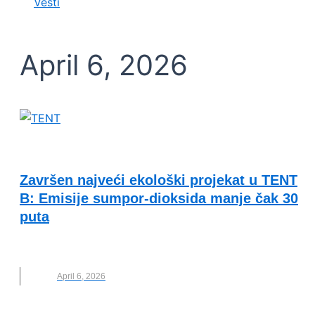
Vesti
April 6, 2026
VESTI
Završen najveći ekološki projekat u TENT
B: Emisije sumpor-dioksida manje čak 30
puta
EPS
,
ŠTETNE EMISIJE
,
TENT
April 6, 2026