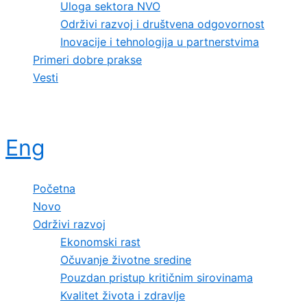
Uloga sektora NVO
Održivi razvoj i društvena odgovornost
Inovacije i tehnologija u partnerstvima
Primeri dobre prakse
Vesti
Eng
Početna
Novo
Održivi razvoj
Ekonomski rast
Očuvanje životne sredine
Pouzdan pristup kritičnim sirovinama
Kvalitet života i zdravlje