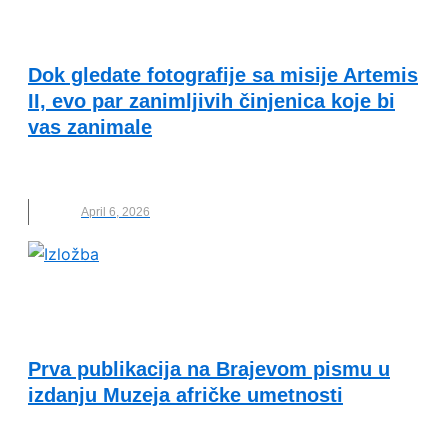
VESTI
Dok gledate fotografije sa misije Artemis
II, evo par zanimljivih činjenica koje bi
vas zanimale
ARTEMIS II
,
MESEC
,
MISIJA
,
NASA
,
NOVO
April 6, 2026
EKONOMSKA ODRŽIVOST I SOCIJALNA
INKLUZIJA
Prva publikacija na Brajevom pismu u
izdanju Muzeja afričke umetnosti
MUZEJ AFRIČKE UMETNOSTI