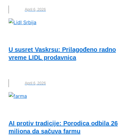
April 6, 2026
VESTI
U susret Vaskrsu: Prilagođeno radno
vreme LIDL prodavnica
LIDL
,
LIDL SRBIJA
,
PRAZNICI
,
RADNO VREME
April 6, 2026
KVALITET ŽIVOTA I ZDRAVLJE
AI protiv tradicije: Porodica odbila 26
miliona da sačuva farmu