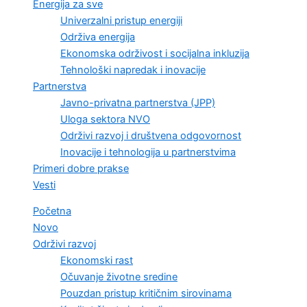
Energija za sve
Univerzalni pristup energiji
Održiva energija
Ekonomska održivost i socijalna inkluzija
Tehnološki napredak i inovacije
Partnerstva
Javno-privatna partnerstva (JPP)
Uloga sektora NVO
Održivi razvoj i društvena odgovornost
Inovacije i tehnologija u partnerstvima
Primeri dobre prakse
Vesti
Početna
Novo
Održivi razvoj
Ekonomski rast
Očuvanje životne sredine
Pouzdan pristup kritičnim sirovinama