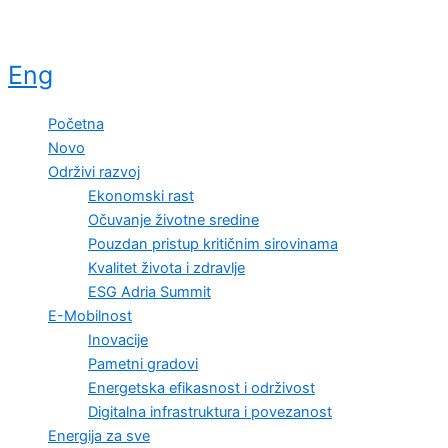
Eng
Početna
Novo
Održivi razvoj
Ekonomski rast
Očuvanje životne sredine
Pouzdan pristup kritičnim sirovinama
Kvalitet života i zdravlje
ESG Adria Summit
E-Mobilnost
Inovacije
Pametni gradovi
Energetska efikasnost i održivost
Digitalna infrastruktura i povezanost
Energija za sve