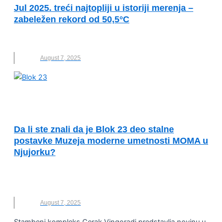
Jul 2025. treći najtopliji u istoriji merenja –
zabeležen rekord od 50,5°C
JUL
,
NOVO
,
SUNCE
,
TOPLOTA
August 7, 2025
ODRŽIVI RAZVOJ I DRUŠTVENA
ODGOVORNOST
Da li ste znali da je Blok 23 deo stalne
postavke Muzeja moderne umetnosti MOMA u
Njujorku?
BEOGRAD
,
BLOK 23
,
CERAK VINOGRADI
,
MOMA
,
NOVO
August 7, 2025
Stambeni kompleks Cerak Vingoradi predstavlja novinu u