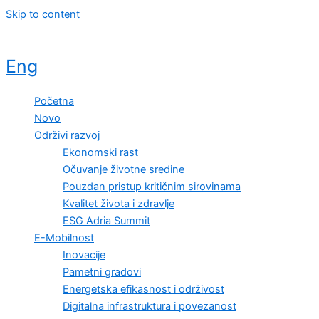
Skip to content
Eng
Početna
Novo
Održivi razvoj
Ekonomski rast
Očuvanje životne sredine
Pouzdan pristup kritičnim sirovinama
Kvalitet života i zdravlje
ESG Adria Summit
E-Mobilnost
Inovacije
Pametni gradovi
Energetska efikasnost i održivost
Digitalna infrastruktura i povezanost