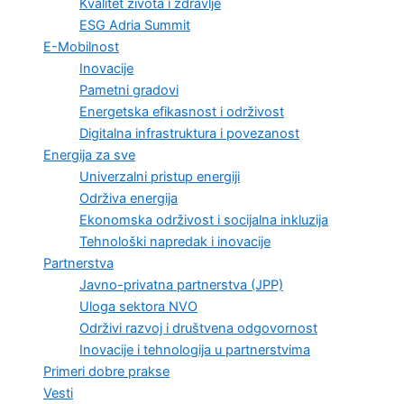
Kvalitet života i zdravlje
ESG Adria Summit
E-Mobilnost
Inovacije
Pametni gradovi
Energetska efikasnost i održivost
Digitalna infrastruktura i povezanost
Energija za sve
Univerzalni pristup energiji
Održiva energija
Ekonomska održivost i socijalna inkluzija
Tehnološki napredak i inovacije
Partnerstva
Javno-privatna partnerstva (JPP)
Uloga sektora NVO
Održivi razvoj i društvena odgovornost
Inovacije i tehnologija u partnerstvima
Primeri dobre prakse
Vesti