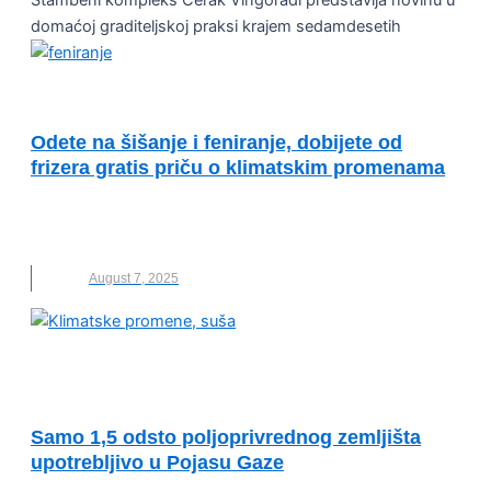
domaćoj graditeljskoj praksi krajem sedamdesetih
OČUVANJE ŽIVOTNE SREDINE
Odete na šišanje i feniranje, dobijete od
frizera gratis priču o klimatskim promenama
FENIRANJE
,
FRIZER
,
KLIMATSKE PROMENE
,
NOVO
,
ZDRAVLJE
August 7, 2025
POUZDAN PRISTUP KRITIČNIM
SIROVINAMA
Samo 1,5 odsto poljoprivrednog zemljišta
upotrebljivo u Pojasu Gaze