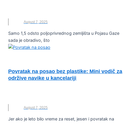
GLAD
,
OBRADIVO ZEMLJIŠTE
,
POJAS GAZE
,
SIROMAŠTVO
August 7, 2025
Samo 1,5 odsto poljoprivrednog zemljišta u Pojasu Gaze
sada je obradivo, što
PRIMERI DOBRE PRAKSE
Povratak na posao bez plastike: Mini vodič za
održive navike u kancelariji
BACK TO OFFICE
,
NOVO
,
ODMOR
,
PLASTIKA
,
POVRATAK NA PODAO
August 7, 2025
Jer ako je leto bilo vreme za reset, jesen i povratak na