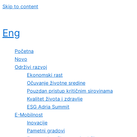
Skip to content
Eng
Početna
Novo
Održivi razvoj
Ekonomski rast
Očuvanje životne sredine
Pouzdan pristup kritičnim sirovinama
Kvalitet života i zdravlje
ESG Adria Summit
E-Mobilnost
Inovacije
Pametni gradovi