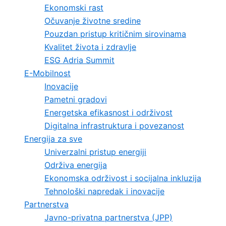
Ekonomski rast
Očuvanje životne sredine
Pouzdan pristup kritičnim sirovinama
Kvalitet života i zdravlje
ESG Adria Summit
E-Mobilnost
Inovacije
Pametni gradovi
Energetska efikasnost i održivost
Digitalna infrastruktura i povezanost
Energija za sve
Univerzalni pristup energiji
Održiva energija
Ekonomska održivost i socijalna inkluzija
Tehnološki napredak i inovacije
Partnerstva
Javno-privatna partnerstva (JPP)