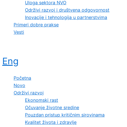
Uloga sektora NVO
Održivi razvoj i društvena odgovornost
Inovacije i tehnologija u partnerstvima
Primeri dobre prakse
Vesti
Eng
Početna
Novo
Održivi razvoj
Ekonomski rast
Očuvanje životne sredine
Pouzdan pristup kritičnim sirovinama
Kvalitet života i zdravlje