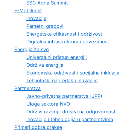
ESG Adria Summit
E-Mobilnost
Inovacije
Pametni gradovi
Energetska efikasnost i održivost
Digitalna infrastruktura i povezanost
Energija za sve
Univerzalni pristup energiji
Održiva energija
Ekonomska održivost i socijalna inkluzija
Tehnološki napredak i inovacije
Partnerstva
Javno-privatna partnerstva (JPP)
Uloga sektora NVO
Održivi razvoj i društvena odgovornost
Inovacije i tehnologija u partnerstvima
Primeri dobre prakse