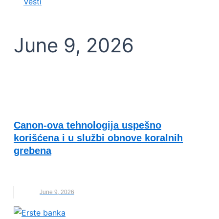
Vesti
June 9, 2026
TEHNOLOŠKI NAPREDAK I INOVACIJE
Canon-ova tehnologija uspešno
korišćena i u službi obnove koralnih
grebena
CANON
,
CANON EMEA
,
NOVO
June 9, 2026