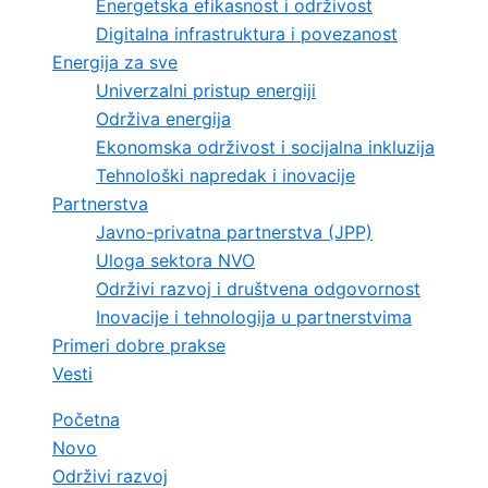
Energetska efikasnost i održivost
Digitalna infrastruktura i povezanost
Energija za sve
Univerzalni pristup energiji
Održiva energija
Ekonomska održivost i socijalna inkluzija
Tehnološki napredak i inovacije
Partnerstva
Javno-privatna partnerstva (JPP)
Uloga sektora NVO
Održivi razvoj i društvena odgovornost
Inovacije i tehnologija u partnerstvima
Primeri dobre prakse
Vesti
Početna
Novo
Održivi razvoj