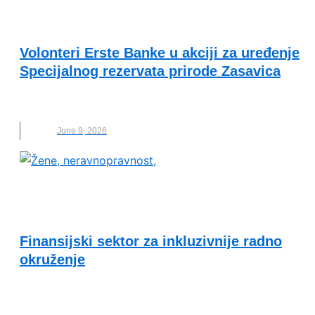
PRIMERI DOBRE PRAKSE
Volonteri Erste Banke u akciji za uređenje
Specijalnog rezervata prirode Zasavica
ERSTE BANKA
,
UREĐENJE
,
VOLONTERI
,
ZASAVICA
June 9, 2026
EKONOMSKA ODRŽIVOST I SOCIJALNA
INKLUZIJA
Finansijski sektor za inkluzivnije radno
okruženje
PARTNERSTVO ZA RAVNOPRAVNOST
,
POVERENIK
ZA ZAŠTITU RAVNOPRAVNOSTI
,
RAVNOPRAVNOST
,