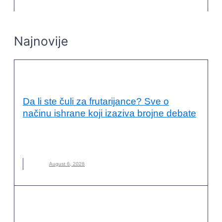
Najnovije
KVALITET ŽIVOTA I ZDRAVLJE
Da li ste čuli za frutarijance? Sve o
načinu ishrane koji izaziva brojne debate
FRUTARIJANCI
,
FRUTARIJANSKI NAČIN ISHRANE
,
ISHRANA
,
NOVO
,
VOĆE
August 6, 2026
KVALITET ŽIVOTA I ZDRAVLJE