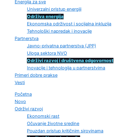
Energija za sve
Univerzalni pristup energiji
Održiva energija
Ekonomska održivost i socijalna inkluzija
Tehnološki napredak i inovacije
Partnerstva
Javno-privatna partnerstva (JPP)
Uloga sektora NVO
Održivi razvoj i društvena odgovornost
Inovacije i tehnologija u partnerstvima
Primeri dobre prakse
Vesti
Početna
Novo
Održivi razvoj
Ekonomski rast
Očuvanje životne sredine
Pouzdan pristup kritičnim sirovinama