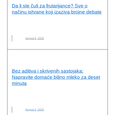
Da li ste čuli za frutarijance? Sve o
načinu ishrane koji izaziva brojne debate
FRUTARIJANCI
,
FRUTARIJANSKI NAČIN ISHRANE
,
ISHRANA
,
NOVO
,
VOĆE
August 6, 2026
KVALITET ŽIVOTA I ZDRAVLJE
Bez aditiva i skrivenih sastojaka:
Napravite domaće biljno mleko za deset
minuta
BILJNO MLEKO
,
DOMAĆE BILJNO MLEKO
,
KAKO NAPRAVITI
,
MLEKO
,
NOVO
August 4, 2026