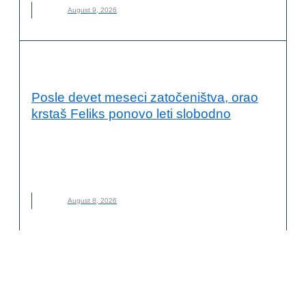
August 9, 2026
OČUVANJE ŽIVOTNE SREDINE
Posle devet meseci zatočeništva, orao
krstaš Feliks ponovo leti slobodno
DRUŠTVO ZA ZAŠTITU I PROUČAVANJE PTICA SRBIJE
,
FELIKS
,
NOVO
,
ORAO KRSTAŠ
,
ZAŠTITA PRIRODE
,
ZOOLOŠKI VRT PALIĆ
August 8, 2026