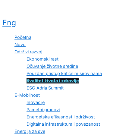
Eng
Početna
Novo
Održivi razvoj
Ekonomski rast
Očuvanje životne sredine
Pouzdan pristup kritičnim sirovinama
Kvalitet života i zdravlje
ESG Adria Summit
E-Mobilnost
Inovacije
Pametni gradovi
Energetska efikasnost i održivost
Digitalna infrastruktura i povezanost
Energija za sve