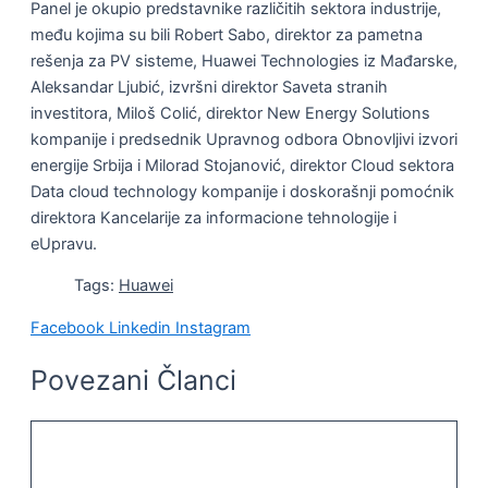
Panel je okupio predstavnike različitih sektora industrije,
među kojima su bili Robert Sabo, direktor za pametna
rešenja za PV sisteme, Huawei Technologies iz Mađarske,
Aleksandar Ljubić, izvršni direktor Saveta stranih
investitora, Miloš Colić, direktor New Energy Solutions
kompanije i predsednik Upravnog odbora Obnovljivi izvori
energije Srbija i Milorad Stojanović, direktor Cloud sektora
Data cloud technology kompanije i doskorašnji pomoćnik
direktora Kancelarije za informacione tehnologije i
eUpravu.
Tags:
Huawei
Facebook
Linkedin
Instagram
Povezani Članci
KVALITET ŽIVOTA I ZDRAVLJE