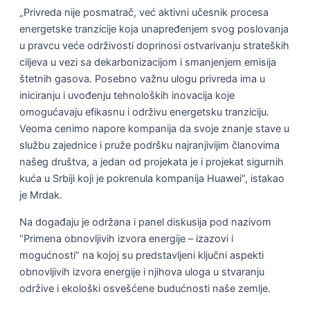
„Privreda nije posmatrač, već aktivni učesnik procesa
energetske tranzicije koja unapređenjem svog poslovanja
u pravcu veće održivosti doprinosi ostvarivanju strateških
ciljeva u vezi sa dekarbonizacijom i smanjenjem emisija
štetnih gasova. Posebno važnu ulogu privreda ima u
iniciranju i uvođenju tehnoloških inovacija koje
omogućavaju efikasnu i održivu energetsku tranziciju.
Veoma cenimo napore kompanija da svoje znanje stave u
službu zajednice i pruže podršku najranjivijim članovima
našeg društva, a jedan od projekata je i projekat sigurnih
kuća u Srbiji koji je pokrenula kompanija Huawei“, istakao
je Mrdak.
Na događaju je održana i panel diskusija pod nazivom
“Primena obnovljivih izvora energije – izazovi i
mogućnosti” na kojoj su predstavljeni ključni aspekti
obnovljivih izvora energije i njihova uloga u stvaranju
održive i ekološki osvešćene budućnosti naše zemlje.