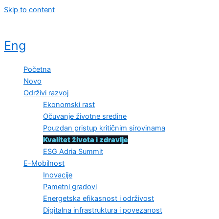
Skip to content
Eng
Početna
Novo
Održivi razvoj
Ekonomski rast
Očuvanje životne sredine
Pouzdan pristup kritičnim sirovinama
Kvalitet života i zdravlje
ESG Adria Summit
E-Mobilnost
Inovacije
Pametni gradovi
Energetska efikasnost i održivost
Digitalna infrastruktura i povezanost