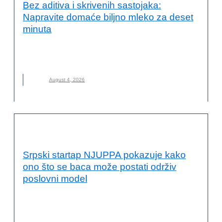
Bez aditiva i skrivenih sastojaka:
Napravite domaće biljno mleko za deset
minuta
BILJNO MLEKO
,
DOMAĆE BILJNO MLEKO
,
KAKO NAPRAVITI
,
MLEKO
,
NOVO
August 4, 2026
INOVACIJE
Srpski startap NJUPPA pokazuje kako
ono što se baca može postati održiv
poslovni model
BACANJE HRANE
,
HRANA
,
NEMANJA TRBOVIĆ
,
NJUPPA
,
NOVO