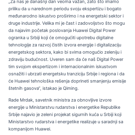
„Za nas je današnji dan veoma važan, zato što imamo
priliku da u narednom periodu svoju ekspertizu i bogato
međunarodno iskustvo proširimo i na energetski sektor i
druge industrije. Velika mi je čast i zadovoljstvo što mogu
da najavim početak poslovanja Huawei Digital Power
ogranka u Srbiji koji će omogućiti upotrebu digitalne
tehnologije za razvoj čistih izvora energije i digitalizaciju
energetskog sektora, kako bi svima omogućio zeleniju i
zdraviju budućnost. Uveren sam da će naš Digital Power
tim svojom ekspertizom i internacionalnim iskustvom
osnažiti i ubrzati energetsku tranziciju Srbije i regiona i da
će Huawei tehnološka rešenja doprineti smanjenju emisije
štetnih gasova“, istakao je Qiming.
Rade Mrdak, savetnik ministra za obnovljive izvore
energije u Ministarstvu rudarstva i energetike Republike
Srbije najavio je zeleni projekat sigurnih kuća u Srbiji koji
Ministarstvo rudarstva i energetike realizuje u saradnji sa
kompanijom Huawei.