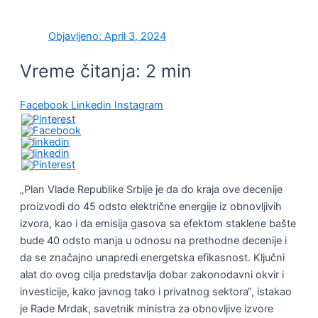
Objavljeno:
April 3, 2024
Vreme čitanja:
2
min
Facebook
Linkedin
Instagram
„Plan Vlade Republike Srbije je da do kraja ove decenije
proizvodi do 45 odsto električne energije iz obnovljivih
izvora, kao i da emisija gasova sa efektom staklene bašte
bude 40 odsto manja u odnosu na prethodne decenije i
da se značajno unapredi energetska efikasnost. Ključni
alat do ovog cilja predstavlja dobar zakonodavni okvir i
investicije, kako javnog tako i privatnog sektora“, istakao
je Rade Mrdak, savetnik ministra za obnovljive izvore