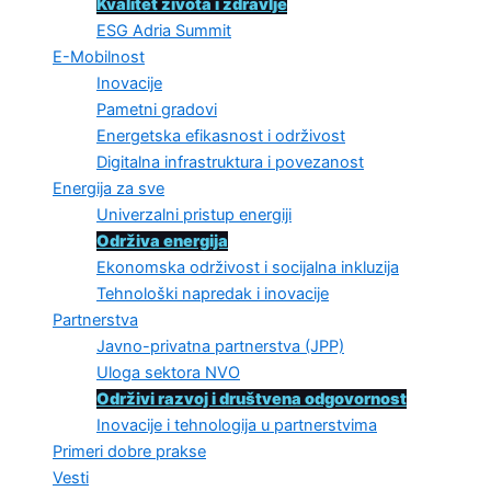
Kvalitet života i zdravlje
ESG Adria Summit
E-Mobilnost
Inovacije
Pametni gradovi
Energetska efikasnost i održivost
Digitalna infrastruktura i povezanost
Energija za sve
Univerzalni pristup energiji
Održiva energija
Ekonomska održivost i socijalna inkluzija
Tehnološki napredak i inovacije
Partnerstva
Javno-privatna partnerstva (JPP)
Uloga sektora NVO
Održivi razvoj i društvena odgovornost
Inovacije i tehnologija u partnerstvima
Primeri dobre prakse
Vesti