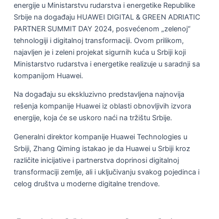
energije u Ministarstvu rudarstva i energetike Republike
Srbije na događaju HUAWEI DIGITAL & GREEN ADRIATIC
PARTNER SUMMIT DAY 2024, posvećenom „zelenoj“
tehnologiji i digitalnoj transformaciji. Ovom prilikom,
najavljen je i zeleni projekat sigurnih kuća u Srbiji koji
Ministarstvo rudarstva i energetike realizuje u saradnji sa
kompanijom Huawei.
Na događaju su ekskluzivno predstavljena najnovija
rešenja kompanije Huawei iz oblasti obnovljivih izvora
energije, koja će se uskoro naći na tržištu Srbije.
Generalni direktor kompanije Huawei Technologies u
Srbiji, Zhang Qiming istakao je da Huawei u Srbiji kroz
različite inicijative i partnerstva doprinosi digitalnoj
transformaciji zemlje, ali i uključivanju svakog pojedinca i
celog društva u moderne digitalne trendove.