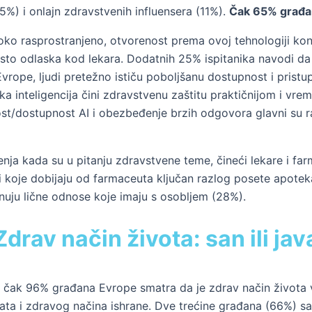
5%) i onlajn zdravstvenih influensera (11%).
Čak 65% građan
iroko rasprostranjeno, otvorenost prema ovoj tehnologiji k
sto odlaska kod lekara. Dodatnih 25% ispitanika navodi da b
rope, ljudi pretežno ističu poboljšanu dostupnost i pristu
čka inteligencija čini zdravstvenu zaštitu praktičnijom i vr
ost/dostupnost AI i obezbeđenje brzih odgovora glavni su 
enja kada su u pitanju zdravstvene teme, čineći lekare i f
ti koje dobijaju od farmaceuta ključan razlog posete apote
nuju lične odnose koje imaju s osobljem (28%).
Zdrav način života: san ili jav
– čak 96% građana Evrope smatra da je zdrav način života 
a i zdravog načina ishrane. Dve trećine građana (66%) sada