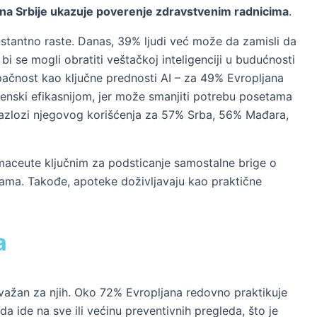
a Srbije ukazuje poverenje zdravstvenim radnicima
.
onstantno raste. Danas, 39% ljudi već može da zamisli da
i se mogli obratiti veštačkoj inteligenciji u budućnosti
pačnost kao ključne prednosti AI – za 49% Evropljana
emenski efikasnijom, jer može smanjiti potrebu posetama
razlozi njegovog korišćenja za 57% Srba, 56% Mađara,
armaceute ključnim za podsticanje samostalne brige o
kama. Takođe, apoteke doživljavaju kao praktične
a
važan za njih. Oko 72% Evropljana redovno praktikuje
 ide na sve ili većinu preventivnih pregleda, što je