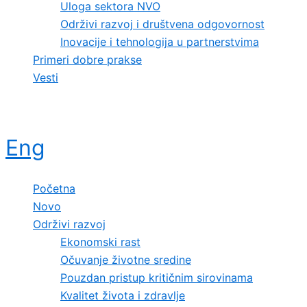
Uloga sektora NVO
Održivi razvoj i društvena odgovornost
Inovacije i tehnologija u partnerstvima
Primeri dobre prakse
Vesti
Eng
Početna
Novo
Održivi razvoj
Ekonomski rast
Očuvanje životne sredine
Pouzdan pristup kritičnim sirovinama
Kvalitet života i zdravlje