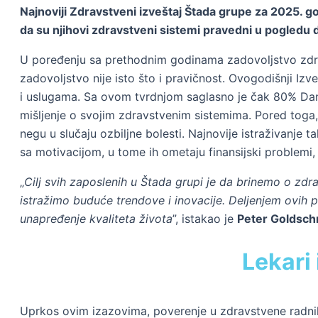
Najnoviji Zdravstveni izveštaj Štada grupe za 2025. 
da su njihovi zdravstveni sistemi pravedni u pogledu 
U poređenju sa prethodnim godinama zadovoljstvo zdra
zadovoljstvo nije isto što i pravičnost. Ovogodišnji Izv
i uslugama. Sa ovom tvrdnjom saglasno je čak 80% Da
mišljenje o svojim zdravstvenim sistemima. Pored tog
negu u slučaju ozbiljne bolesti. Najnovije istraživanj
sa motivacijom, u tome ih ometaju finansijski problemi
„
Cilj svih zaposlenih u Štada grupi je da brinemo o zdr
istražimo buduće trendove i inovacije. Deljenjem ovih 
unapređenje kvaliteta života
”, istakao je
Peter Goldschm
Lekari
Uprkos ovim izazovima, poverenje u zdravstvene radnik