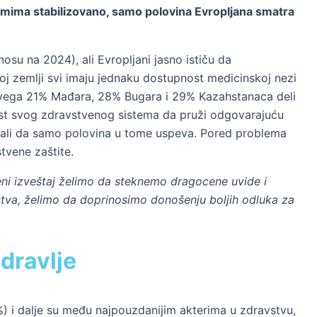
temima stabilizovano, samo polovina Evropljana smatra
u na 2024), ali Evropljani jasno ističu da
voj zemlji svi imaju jednaku dostupnost medicinskoj nezi
svega 21% Mađara, 28% Bugara i 29% Kazahstanaca deli
st svog zdravstvenog sistema da pruži odgovarajuću
 – ali da samo polovina u tome uspeva. Pored problema
tvene zaštite.
veni izveštaj želimo da steknemo dragocene uvide i
stva, želimo da doprinosimo donošenju boljih odluka za
dravlje
) i dalje su među najpouzdanijim akterima u zdravstvu,