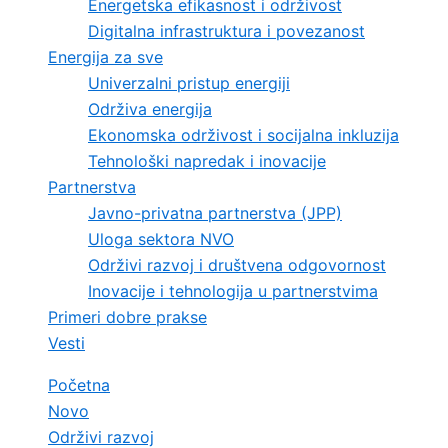
Energetska efikasnost i održivost
Digitalna infrastruktura i povezanost
Energija za sve
Univerzalni pristup energiji
Održiva energija
Ekonomska održivost i socijalna inkluzija
Tehnološki napredak i inovacije
Partnerstva
Javno-privatna partnerstva (JPP)
Uloga sektora NVO
Održivi razvoj i društvena odgovornost
Inovacije i tehnologija u partnerstvima
Primeri dobre prakse
Vesti
Početna
Novo
Održivi razvoj