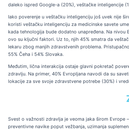
daleko ispred Google-a (20%), veštačke inteligencije (1
Iako poverenje u veštačku inteligenciju još uvek nije š
koristi veštačku inteligenciju za medicinske savete ume
kada tehnologija bude dodatno unapređena. Na nivou Ev
ovo su ključni faktori. Uz to, njih 45% smatra da vešta
lekaru zbog manjih zdravstvenih problema. Pristupačn
55% Čeha i 54% Slovaka.
Međutim, lična interakcija ostaje glavni pokretač pover
zdravlju. Na primer, 40% Evropljana navodi da su save
lokacije za sve svoje zdravstvene potrebe (30%) i vred
Svest o važnosti zdravlja je veoma jaka širom Evrope 
preventivne navike poput vežbanja, uzimanja suplemenat