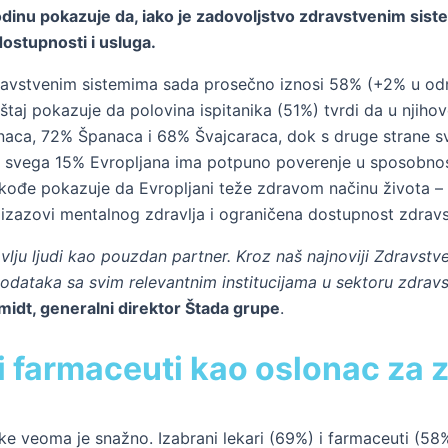
godinu pokazuje da, iako je zadovoljstvo zdravstvenim sis
dostupnosti i usluga.
vstvenim sistemima sada prosečno iznosi 58% (+2% u odnos
eštaj pokazuje da polovina ispitanika (51%) tvrdi da u njiho
naca, 72% Španaca i 68% Švajcaraca, dok s druge strane 
a, svega 15% Evropljana ima potpuno poverenje u sposobno
e takođe pokazuje da Evropljani teže zdravom načinu života
, izazovi mentalnog zdravlja i ograničena dostupnost zdravs
avlju ljudi kao pouzdan partner. Kroz naš najnoviji Zdravst
podataka sa svim relevantnim institucijama u sektoru zdrav
idt, generalni direktor Štada grupe
.
 i farmaceuti kao oslonac za z
e veoma je snažno. Izabrani lekari (69%) i farmaceuti (58%