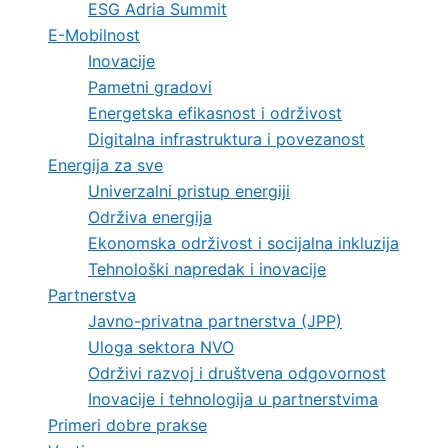
ESG Adria Summit
E-Mobilnost
Inovacije
Pametni gradovi
Energetska efikasnost i održivost
Digitalna infrastruktura i povezanost
Energija za sve
Univerzalni pristup energiji
Održiva energija
Ekonomska održivost i socijalna inkluzija
Tehnološki napredak i inovacije
Partnerstva
Javno-privatna partnerstva (JPP)
Uloga sektora NVO
Održivi razvoj i društvena odgovornost
Inovacije i tehnologija u partnerstvima
Primeri dobre prakse