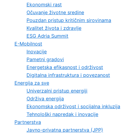
Ekonomski rast
Očuvanje životne sredine
Pouzdan pristup kritičnim sirovinama
Kvalitet života i zdravlje
ESG Adria Summit
E-Mobilnost
Inovacije
Pametni gradovi
Energetska efikasnost i održivost
Digitalna infrastruktura i povezanost
Energija za sve
Univerzalni pristup energiji
Održiva energija
Ekonomska održivost i socijalna inkluzija
Tehnološki napredak i inovacije
Partnerstva
Javno-privatna partnerstva (JPP)