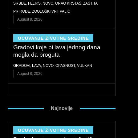
SRBIJE
,
FELIKS
,
NOVO
,
ORAO KRSTAŠ
,
ZAŠTITA
PRIRODE
,
ZOOLOŠKI VRT PALIĆ
August 8, 2026
OČUVANJE ŽIVOTNE SREDINE
Gradovi koje bi lava jednog dana
mogla da proguta
GRADOVI
,
LAVA
,
NOVO
,
OPASNOST
,
VULKAN
August 8, 2026
Najnovije
OČUVANJE ŽIVOTNE SREDINE