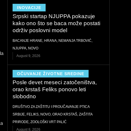
INOVACIJE
Srpski startap NJUPPA pokazuje
kako ono što se baca može postati
održiv poslovni model
BACANJE HRANE
,
HRANA
,
NEMANJA TRBOVIĆ
,
NJUPPA
,
NOVO
da
August 9, 2026
OČUVANJE ŽIVOTNE SREDINE
Posle devet meseci zatočeništva,
orao krstaš Feliks ponovo leti
slobodno
DRUŠTVO ZA ZAŠTITU I PROUČAVANJE PTICA
SRBIJE
,
FELIKS
,
NOVO
,
ORAO KRSTAŠ
,
ZAŠTITA
PRIRODE
,
ZOOLOŠKI VRT PALIĆ
ca
August 8, 2026