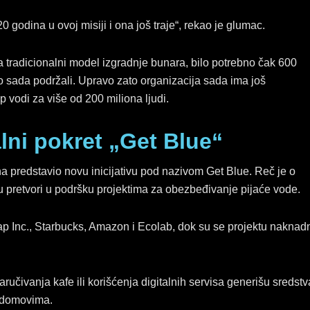
 godina u ovoj misiji i ona još traje“, rekao je glumac.
 na tradicionalni model izgradnje bunara, bilo potrebno čak 600
o sada podržali. Upravo zato organizacija sada ima još
p vodi za više od 200 miliona ljudi.
lni pokret „Get Blue“
juna predstavio novu inicijativu pod nazivom Get Blue. Reč je o
u pretvori u podršku projektima za obezbeđivanje pijaće vode.
 Inc., Starbucks, Amazon i Ecolab, dok su se projektu naknad
ručivanja kafe ili korišćenja digitalnih servisa generišu sredstv
m domovima.