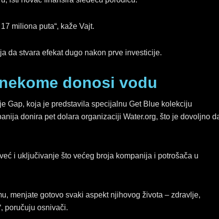
17 miliona puta“, kaže Vajt.
ja da stvara efekat dugo nakon prve investicije.
 nekome donosi vodu
e Gap, koja je predstavila specijalnu Get Blue kolekciju
nija donira pet dolara organizaciji Water.org, što je dovoljno d
 već i uključivanje što većeg broja kompanija i potrošača u
, menjate gotovo svaki aspekt njihovog života – zdravlje,
 poručuju osnivači.