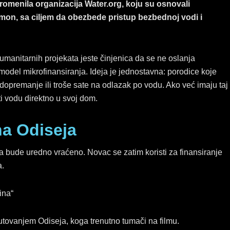
b
e
a
promenila organizacija Water.org, koju su osnovali
o
d
g
jmon, sa ciljem da obezbede pristup bezbednoj vodi i
o
i
r
k
n
a
m
humanitarnih projekata jeste činjenica da se ne oslanja
model mikrofinansiranja. Ideja je jednostavna: porodice koje
opremanje ili troše sate na odlazak po vodu. Ako već imaju taj
i vodu direktno u svoj dom.
na Odiseja
a bude uredno vraćeno. Novac se zatim koristi za finansiranje
a.
ina“
utovanjem Odiseja, koga trenutno tumači na filmu.