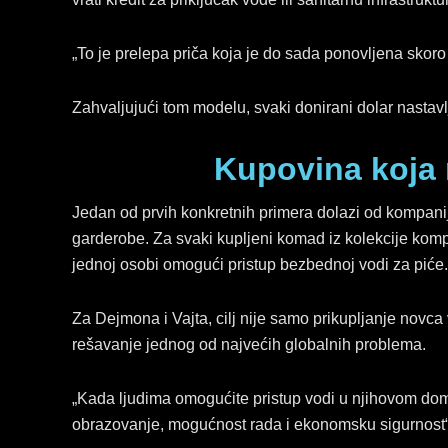
„To je prelepa priča koja je do sada ponovljena skoro 
Zahvaljujući tom modelu, svaki donirani dolar nastavl
Kupovina koja
Jedan od prvih konkretnih primera dolazi od kompanij
garderobe. Za svaki kupljeni komad iz kolekcije kompa
jednoj osobi omogući pristup bezbednoj vodi za piće.
Za Dejmona i Vajta, cilj nije samo prikupljanje novca
rešavanje jednog od najvećih globalnih problema.
„Kada ljudima omogućite pristup vodi u njihovom domu
obrazovanje, mogućnost rada i ekonomsku sigurnost“,