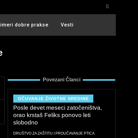
rimeri dobre prakse
Vesti
e
Povezani Članci
OČUVANJE ŽIVOTNE SREDINE
Posle devet meseci zatočeništva,
orao krstaš Feliks ponovo leti
slobodno
DRUŠTVO ZA ZAŠTITU I PROUČAVANJE PTICA