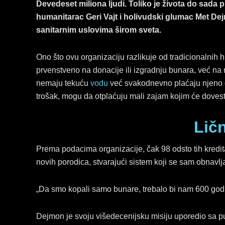
Devedeset miliona ljudi. Toliko je života do sada 
humanitarac Geri Vajt i holivudski glumac Met De
sanitarnim uslovima širom sveta.
Ono što ovu organizaciju razlikuje od tradicionalnih 
prvenstveno na donacije ili izgradnju bunara, već na 
nemaju tekuću
vodu
već svakodnevno plaćaju njeno d
trošak, mogu da otplaćuju mali zajam kojim će dovest
Lič
Prema podacima organizacije, čak 98 odsto tih kredit
novih porodica, stvarajući sistem koji se sam obnavlj
„Da smo kopali samo bunare, trebalo bi nam 600 god
Dejmon je svoju višedecenijsku misiju uporedio sa p