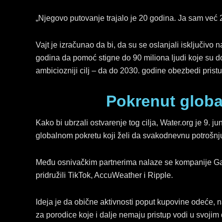
„Njegovo putovanje trajalo je 20 godina. Ja sam već 20
Vajt je izračunao da bi, da su se oslanjali isključivo
godina da pomoć stigne do 90 miliona ljudi koje su d
ambiciozniji cilj – da do 2030. godine obezbedi pristu
Pokrenut globa
Kako bi ubrzali ostvarenje tog cilja, Water.org je 9. 
globalnom pokretu koji želi da svakodnevnu potrošnj
Među osnivačkim partnerima nalaze se kompanije Gap
pridružili TikTok, AccuWeather i Ripple.
Ideja je da obične aktivnosti poput kupovine odeće, na
za porodice koje i dalje nemaju pristup vodi u svoji