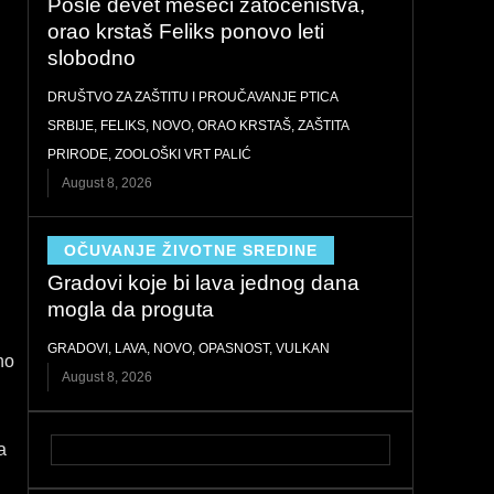
Posle devet meseci zatočeništva,
orao krstaš Feliks ponovo leti
slobodno
DRUŠTVO ZA ZAŠTITU I PROUČAVANJE PTICA
SRBIJE
,
FELIKS
,
NOVO
,
ORAO KRSTAŠ
,
ZAŠTITA
PRIRODE
,
ZOOLOŠKI VRT PALIĆ
August 8, 2026
OČUVANJE ŽIVOTNE SREDINE
Gradovi koje bi lava jednog dana
mogla da proguta
GRADOVI
,
LAVA
,
NOVO
,
OPASNOST
,
VULKAN
no
August 8, 2026
a