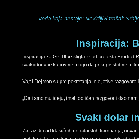
Voda koja nestaje: Nevidljivi trošak Srbij
Inspiracija: 
Inspiracija za Get Blue stigla je od projekta Product
svakodnevne kupovine mogu da prikupe stotine miliona
Vajt i Dejmon su pre pokretanja inicijative razgovara
„Dali smo mu ideju, imali odličan razgovor i dao nam
Svaki dolar i
Za razliku od klasičnih donatorskih kampanja, novac
vrati kredit za priključak vode ili sanitarnu infrastrukt