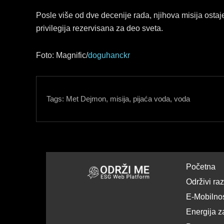
Posle više od dve decenije rada, njihova misija ostaj
privilegija rezervisana za deo sveta.
Foto: Magnific/
doguhanckr
Tags:
Met Dejmon
,
misija
,
pijaća voda
,
voda
Početna
Održivi ra
E-Mobilno
Energija z