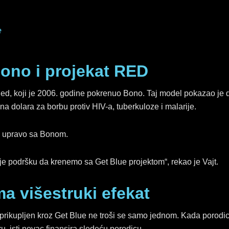
e
Bono i projekat RED
 Red, koji je 2006. godine pokrenuo Bono. Taj model pokazao je 
 dolara za borbu protiv HIV-a, tuberkuloze i malarije.
li upravo sa Bonom.
 je podršku da krenemo sa Get Blue projektom“, rekao je Vajt.
ma višestruki efekat
 prikupljen kroz Get Blue ne troši se samo jednom. Kada porodi
uru, isti novac finansira sledeću porodicu.