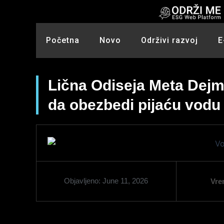
Skip
to
content
Početna
Novo
Održivi razvoj
E
Lična Odiseja Meta Dejm
da obezbedi pijaću vodu
Objavljeno:
June 11, 2026
Vre