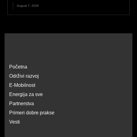
August 7, 2026
Početna
Održivi razvoj
E-Mobilnost
Energija za sve
Partnerstva
Primeri dobre prakse
Vesti