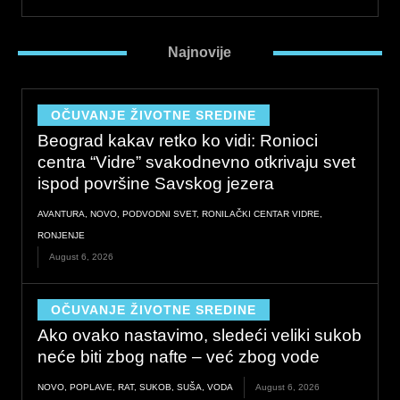
Najnovije
OČUVANJE ŽIVOTNE SREDINE
Beograd kakav retko ko vidi: Ronioci
centra “Vidre” svakodnevno otkrivaju svet
ispod površine Savskog jezera
AVANTURA
,
NOVO
,
PODVODNI SVET
,
RONILAČKI CENTAR VIDRE
,
RONJENJE
August 6, 2026
OČUVANJE ŽIVOTNE SREDINE
Ako ovako nastavimo, sledeći veliki sukob
neće biti zbog nafte – već zbog vode
NOVO
,
POPLAVE
,
RAT
,
SUKOB
,
SUŠA
,
VODA
August 6, 2026