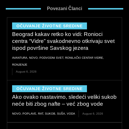
e
k
t
Povezani Članci
b
e
a
o
d
g
o
i
r
OČUVANJE ŽIVOTNE SREDINE
k
n
a
Beograd kakav retko ko vidi: Ronioci
m
centra “Vidre” svakodnevno otkrivaju svet
ispod površine Savskog jezera
AVANTURA
,
NOVO
,
PODVODNI SVET
,
RONILAČKI CENTAR VIDRE
,
RONJENJE
August 6, 2026
OČUVANJE ŽIVOTNE SREDINE
Ako ovako nastavimo, sledeći veliki sukob
neće biti zbog nafte – već zbog vode
NOVO
,
POPLAVE
,
RAT
,
SUKOB
,
SUŠA
,
VODA
August 6, 2026