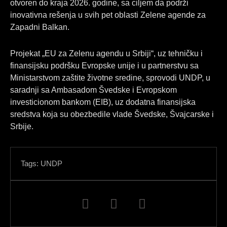
otvoren do kraja 2026. godine, sa ciljem da podrži
inovativna rešenja u svih pet oblasti Zelene agende za
Zapadni Balkan.
Projekat „EU za Zelenu agendu u Srbiji“, uz tehničku i
finansijsku podršku Evropske unije i u partnerstvu sa
Ministarstvom zaštite životne sredine, sprovodi UNDP, u
saradnji sa Ambasadom Švedske i Evropskom
investicionom bankom (EIB), uz dodatna finansijska
sredstva koja su obezbedile vlade Švedske, Švajcarske i
Srbije.
Tags:
UNDP
F
L
I
a
i
n
c
n
s