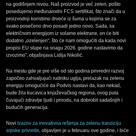
na godišnjem nivou. Naš proizvod je već zelen, pošto
posedujemo međunarodni FCS sertifikat, što znači da u
proizvodnji koristimo drveće iz šuma u kojima se za
svako posečeno drvo posadi jedno novo. Sada, sa
električnom energijom iz solarne elektrane, on će biti
dodatno „ozelenjen“, što će nam omogućiti da kada novi
propisi EU stupe na snagu 2026. godine nastavimo da
izvozimo”, objašnjava Lidija Nikolić.
Na mestu gde je pre više od sto godina privredni razvoj
započeo zahvaljujući rudniku uglja, prelazak na zelenu
energiju omogućiće da Podvis nastavi da, kao nekad,
bude žila kucavica knjaževačkog regiona, ovog puta
čuvajući zdravlje ljudi i prirodu, na dobrobit sadašnjih i
budućih generacija.
Novi
Izazov za inovativna rešenja za zelenu tranziciju
srpske privrede
, objavljen je u februaru ove godine, i biće