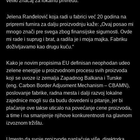
veliki značaj za lokalnu privredu.
Jelena Ranđelović koja radi u fabrici već 20 godina na
pripremi furnira za dalju proizvodnju kaže: „Ovaj posao mi
mnogo znači pre svega zbog finansijske sigurnosti. Ovde
mi rade i suprug i brat, a radila je i moja majka. Fabriku
doživljavamo kao drugu kuću.“
Kako je novim propisima EU definisan neophodan udeo
zelene energije u proizvodnom procesu svih proizvoda
koji se uvoze iz zemalja Zapadnog Balkana i Turske
(eng. Carbon Border Adjusment Mechanism – CBAMN),
poslovanje fabrike, radna mesta i dalji razvoj lokalne
zajednice mogli su da budu dovedeni u pitanje, jer bi
plaćanje ove takse uticalo na povećanje cene proizvoda,
a time i na smanjenje njihove konkurentnosti na glavnom
izvoznom tržištu.
Umesto da svoje proizvode naplaćuje više, direktorka