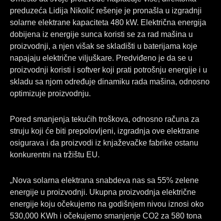
preduzeća Lidija Nikolić rešenje je pronašla u izgradnji
solarne elektrane kapaciteta 480 kW. Električna energija
dobijena iz energije sunca koristi se za rad mašina u
proizvodnji, a njen višak se skladišti u baterijama koje
napajaju električne viljuškare. Predviđeno je da se u
proizvodnji koristi i softver koji prati potrošnju energije i u
skladu sa njom određuje dinamiku rada mašina, odnosno
optimizuje proizvodnju.
Pored smanjenja tekućih troškova, odnosno računa za
struju koji će biti prepolovljeni, izgradnja ove elektrane
osigurava i da proizvodi iz knjaževačke fabrike ostanu
konkurentni na tržištu EU.
„Nova solarna elektrana snabdeva nas sa 55% zelene
energije u proizvodnji. Ukupna proizvodnja električne
energije koju očekujemo na godišnjem nivou iznosi oko
530,000 KWh i očekujemo smanjenje CO2 za 580 tona