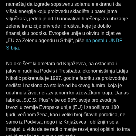
o
d
g
nameštaj da izgrade sopstvenu solarnu elektranu i da
o
i
r
višak energije koju proizvedu skladište u baterijama
k
n
a
viljuškara, jedno je od 16 inovativnih rešenja za ubrzanje
m
zelene tranzicije privrede i društva, koje je dobilo
finansijsku podršku Evropske unije u okviru inicijative
„EU za Zelenu agendu u Srbiji“, piše
na portalu UNDP
Srbija.
Na oko šest kilometara od Knjaževca, na ostacima i
jalovini rudnika Podvis i Tresibaba, ekonomistkinja Lidija
Nikolić pokrenula je 1997. godine fabriku za proizvodnju
sedišta i naslona za stolice od bukovog furnira, koja je
udahnula život nerazvijenom knjaževačkom kraju. Danas
fabrika „S.C.S. Plus“ više od 95% svoje proizvodnje
izvozi u zemlje Evropske unije (EU) i zapošljava 180
ljudi, većinom žena, kao i veliki broj čitavih porodica, ne
samo iz Podvisa, nego i iz Knjaževca i obližnjih sela.
Imajući u vidu da se radi o manje razvijenoj opštini, to ima