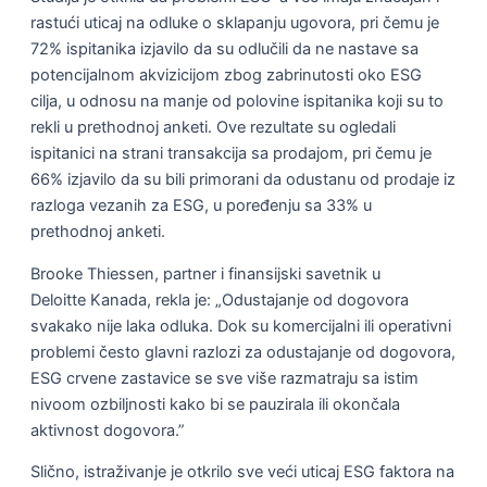
rastući uticaj na odluke o sklapanju ugovora, pri čemu je
72% ispitanika izjavilo da su odlučili da ne nastave sa
potencijalnom akvizicijom zbog zabrinutosti oko ESG
cilja, u odnosu na manje od polovine ispitanika koji su to
rekli u prethodnoj anketi. Ove rezultate su ogledali
ispitanici na strani transakcija sa prodajom, pri čemu je
66% izjavilo da su bili primorani da odustanu od prodaje iz
razloga vezanih za ESG, u poređenju sa 33% u
prethodnoj anketi.
Brooke Thiessen, partner i finansijski savetnik u
Deloitte Kanada, rekla je: „Odustajanje od dogovora
svakako nije laka odluka. Dok su komercijalni ili operativni
problemi često glavni razlozi za odustajanje od dogovora,
ESG crvene zastavice se sve više razmatraju sa istim
nivoom ozbiljnosti kako bi se pauzirala ili okončala
aktivnost dogovora.”
Slično, istraživanje je otkrilo sve veći uticaj ESG faktora na