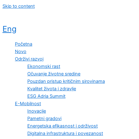
Skip to content
Eng
Početna
Novo
Održivi razvoj
Ekonomski rast
Očuvanje životne sredine
Pouzdan pristup kritičnim sirovinama
Kvalitet života i zdravlje
ESG Adria Summit
E-Mobilnost
Inovacije
Pametni gradovi
Energetska efikasnost i održivost
Digitalna infrastruktura i povezanost