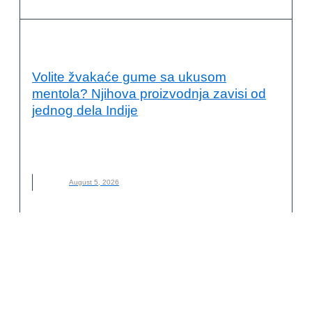
PRIMERI DOBRE PRAKSE
Volite žvakaće gume sa ukusom
mentola? Njihova proizvodnja zavisi od
jednog dela Indije
INDIJA
,
KLIMATSKE PROMENE
,
LANCI SNABDEVANJA
,
MARS
,
MENTOL
,
NANA
,
NOVO
,
ODRŽIVA POLJOPRIVREDA
August 5, 2026