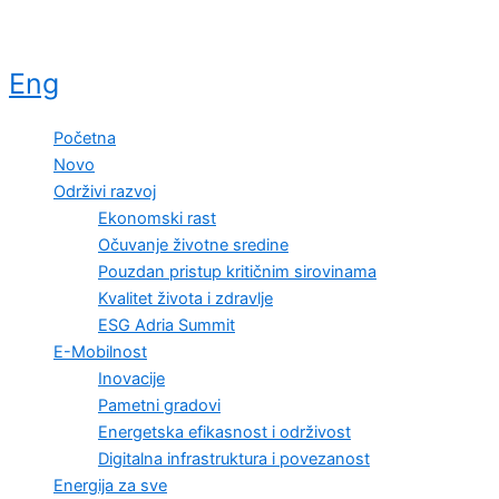
Eng
Početna
Novo
Održivi razvoj
Ekonomski rast
Očuvanje životne sredine
Pouzdan pristup kritičnim sirovinama
Kvalitet života i zdravlje
ESG Adria Summit
E-Mobilnost
Inovacije
Pametni gradovi
Energetska efikasnost i održivost
Digitalna infrastruktura i povezanost
Energija za sve