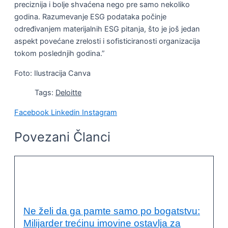
preciznija i bolje shvaćena nego pre samo nekoliko
godina. Razumevanje ESG podataka počinje
određivanjem materijalnih ESG pitanja, što je još jedan
aspekt povećane zrelosti i sofisticiranosti organizacija
tokom poslednjih godina.”
Foto: Ilustracija Canva
Tags:
Deloitte
Facebook
Linkedin
Instagram
Povezani Članci
ODRŽIVI RAZVOJ I DRUŠTVENA
ODGOVORNOST
Ne želi da ga pamte samo po bogatstvu:
Milijarder trećinu imovine ostavlja za