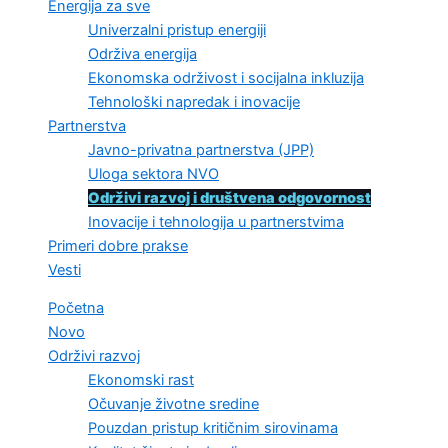
Energija za sve
Univerzalni pristup energiji
Održiva energija
Ekonomska održivost i socijalna inkluzija
Tehnološki napredak i inovacije
Partnerstva
Javno-privatna partnerstva (JPP)
Uloga sektora NVO
Održivi razvoj i društvena odgovornost
Inovacije i tehnologija u partnerstvima
Primeri dobre prakse
Vesti
Početna
Novo
Održivi razvoj
Ekonomski rast
Očuvanje životne sredine
Pouzdan pristup kritičnim sirovinama