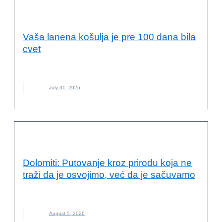
ODRŽIVI RAZVOJ I DRUŠTVENA
ODGOVORNOST
Vaša lanena košulja je pre 100 dana bila
cvet
LAN
,
LANENA ODEĆA
,
MATERIJAL
,
NOVO
,
ODRŽIVA MODA
July 31, 2026
VESTI
Dolomiti: Putovanje kroz prirodu koja ne
traži da je osvojimo, već da je sačuvamo
DOLOMITI
,
ITALIJA
,
NOVO
,
PLANINARENJE
August 5, 2026