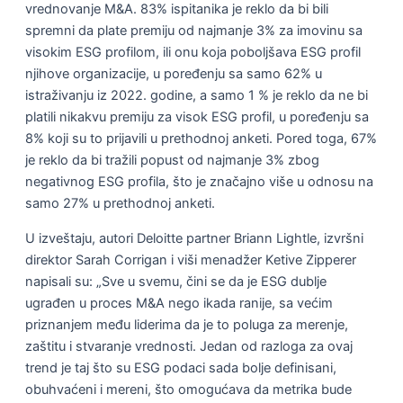
vrednovanje M&A. 83% ispitanika je reklo da bi bili
spremni da plate premiju od najmanje 3% za imovinu sa
visokim ESG profilom, ili onu koja poboljšava ESG profil
njihove organizacije, u poređenju sa samo 62% u
istraživanju iz 2022. godine, a samo 1 % je reklo da ne bi
platili nikakvu premiju za visok ESG profil, u poređenju sa
8% koji su to prijavili u prethodnoj anketi. Pored toga, 67%
je reklo da bi tražili popust od najmanje 3% zbog
negativnog ESG profila, što je značajno više u odnosu na
samo 27% u prethodnoj anketi.
U izveštaju, autori Deloitte partner Briann Lightle, izvršni
direktor Sarah Corrigan i viši menadžer Ketive Zipperer
napisali su: „Sve u svemu, čini se da je ESG dublje
ugrađen u proces M&A nego ikada ranije, sa većim
priznanjem među liderima da je to poluga za merenje,
zaštitu i stvaranje vrednosti. Jedan od razloga za ovaj
trend je taj što su ESG podaci sada bolje definisani,
obuhvaćeni i mereni, što omogućava da metrika bude