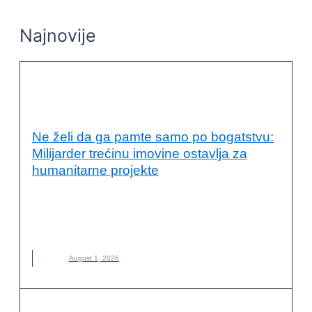
Najnovije
ODRŽIVI RAZVOJ I DRUŠTVENA
ODGOVORNOST
Ne želi da ga pamte samo po bogatstvu:
Milijarder trećinu imovine ostavlja za
humanitarne projekte
ALIKO DANGOTE
,
DRUŠTVENA ODGOVORNOST
,
FILANTROPIJA
,
HUMANITARNI RAD
,
MILIJARDER
,
NOVO
,
ODRŽIVI RAZVOJ
August 1, 2026