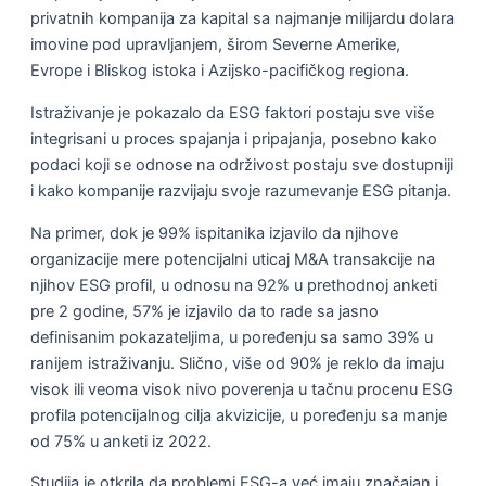
privatnih kompanija za kapital sa najmanje milijardu dolara
imovine pod upravljanjem, širom Severne Amerike,
Evrope i Bliskog istoka i Azijsko-pacifičkog regiona.
Istraživanje je pokazalo da ESG faktori postaju sve više
integrisani u proces spajanja i pripajanja, posebno kako
podaci koji se odnose na održivost postaju sve dostupniji
i kako kompanije razvijaju svoje razumevanje ESG pitanja.
Na primer, dok je 99% ispitanika izjavilo da njihove
organizacije mere potencijalni uticaj M&A transakcije na
njihov ESG profil, u odnosu na 92% u prethodnoj anketi
pre 2 godine, 57% je izjavilo da to rade sa jasno
definisanim pokazateljima, u poređenju sa samo 39% u
ranijem istraživanju. Slično, više od 90% je reklo da imaju
visok ili veoma visok nivo poverenja u tačnu procenu ESG
profila potencijalnog cilja akvizicije, u poređenju sa manje
od 75% u anketi iz 2022.
Studija je otkrila da problemi ESG-a već imaju značajan i