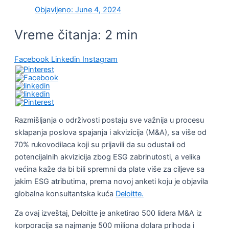
Objavljeno:
June 4, 2024
Vreme čitanja:
2
min
Facebook
Linkedin
Instagram
Razmišljanja o održivosti postaju sve važnija u procesu
sklapanja poslova spajanja i akvizicija (M&A), sa više od
70% rukovodilaca koji su prijavili da su odustali od
potencijalnih akvizicija zbog ESG zabrinutosti, a velika
većina kaže da bi bili spremni da plate više za ciljeve sa
jakim ESG atributima, prema novoj anketi koju je objavila
globalna konsultantska kuća
Deloitte.
Za ovaj izveštaj, Deloitte je anketirao 500 lidera M&A iz
korporacija sa najmanje 500 miliona dolara prihoda i