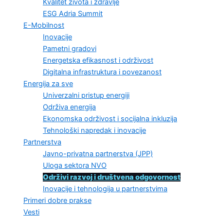
Kvalitet života i zdravlje
ESG Adria Summit
E-Mobilnost
Inovacije
Pametni gradovi
Energetska efikasnost i održivost
Digitalna infrastruktura i povezanost
Energija za sve
Univerzalni pristup energiji
Održiva energija
Ekonomska održivost i socijalna inkluzija
Tehnološki napredak i inovacije
Partnerstva
Javno-privatna partnerstva (JPP)
Uloga sektora NVO
Održivi razvoj i društvena odgovornost
Inovacije i tehnologija u partnerstvima
Primeri dobre prakse
Vesti