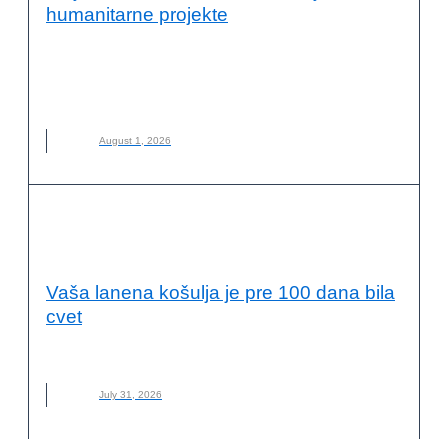
humanitarne projekte
ALIKO DANGOTE
,
DRUŠTVENA ODGOVORNOST
,
FILANTROPIJA
,
HUMANITARNI RAD
,
MILIJARDER
,
NOVO
,
ODRŽIVI RAZVOJ
August 1, 2026
ODRŽIVI RAZVOJ I DRUŠTVENA
ODGOVORNOST
Vaša lanena košulja je pre 100 dana bila
cvet
LAN
,
LANENA ODEĆA
,
MATERIJAL
,
NOVO
,
ODRŽIVA MODA
July 31, 2026