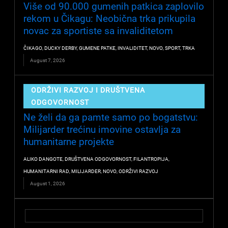
Više od 90.000 gumenih patkica zaplovilo
rekom u Čikagu: Neobična trka prikupila
novac za sportiste sa invaliditetom
ČIKAGO
,
DUCKY DERBY
,
GUMENE PATKE
,
INVALIDITET
,
NOVO
,
SPORT
,
TRKA
August 7, 2026
ODRŽIVI RAZVOJ I DRUŠTVENA
ODGOVORNOST
Ne želi da ga pamte samo po bogatstvu:
Milijarder trećinu imovine ostavlja za
humanitarne projekte
ALIKO DANGOTE
,
DRUŠTVENA ODGOVORNOST
,
FILANTROPIJA
,
HUMANITARNI RAD
,
MILIJARDER
,
NOVO
,
ODRŽIVI RAZVOJ
August 1, 2026