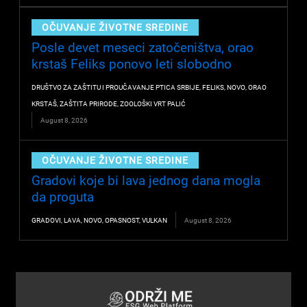
OČUVANJE ŽIVOTNE SREDINE
Posle devet meseci zatočeništva, orao
krstaš Feliks ponovo leti slobodno
DRUŠTVO ZA ZAŠTITU I PROUČAVANJE PTICA SRBIJE
,
FELIKS
,
NOVO
,
ORAO
KRSTAŠ
,
ZAŠTITA PRIRODE
,
ZOOLOŠKI VRT PALIĆ
August 8, 2026
OČUVANJE ŽIVOTNE SREDINE
Gradovi koje bi lava jednog dana mogla
da proguta
GRADOVI
,
LAVA
,
NOVO
,
OPASNOST
,
VULKAN
August 8, 2026