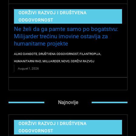
ODRŽIVI RAZVOJ I DRUŠTVENA
ODGOVORNOST
Ne želi da ga pamte samo po bogatstvu:
Milijarder trećinu imovine ostavlja za
humanitarne projekte
ALIKO DANGOTE
,
DRUŠTVENA ODGOVORNOST
,
FILANTROPIJA
,
HUMANITARNI RAD
,
MILIJARDER
,
NOVO
,
ODRŽIVI RAZVOJ
August 1, 2026
Najnovije
ODRŽIVI RAZVOJ I DRUŠTVENA
ODGOVORNOST