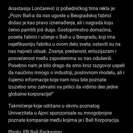
Anastasija Lončarević iz pobedničkog tima rekla je:
„Poziv Ball-a da nas ugoste u Beogradskoj fabrici
došao je kao pravo iznenađenje, ali i nagrada koju
ćemo pamtiti još dugo. Gostoprimstvo domaćina,
poseta fabrici i učenje o Ball-u u Beogradu, koji ima
najefikasniju fabriku u ovom delu sveta, ostavili su na
nas najveći utisak. Znanje, predanost, entuzijazam i
posvećenost među zaposlenima su nas oduševili.
Posebno nam je bilo drago da smo kroz razgovor uspeli
da naučimo mnogo o industriji, poslovnom modelu, ali i
čujemo informacije koje nam nisu bile poznate.
Izuzetno smo zahvalni na prilici da vidimo deo jedne
globalne korporacije!’’
Takmičenje koje održano u okviru poznatog
Univerziteta u Ajovi sponzorisale su mnogobrojne
poznate kompanije među kojima je i Ball Korporacija.
Photo: PR Ball Packaging