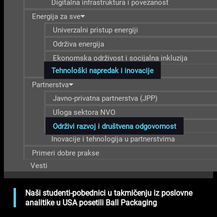
Digitalna infrastruktura i povezanost
Energija za sve
Univerzalni pristup energiji
Održiva energija
Ekonomska održivost i socijalna inkluzija
Tehnološki napredak i inovacije
Partnerstva
Javno-privatna partnerstva (JPP)
Uloga sektora NVO
Održivi razvoj i društvena odgovornost
Inovacije i tehnologija u partnerstvima
Primeri dobre prakse
Vesti
Naši studenti-pobednici u takmičenju iz poslovne
analitike u USA posetili Ball Packaging