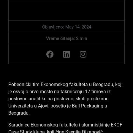
Objavljeno:
May 14, 2024
Vreme čitanja:
2
min
F
L
I
a
i
n
c
n
s
e
k
t
b
e
a
Pobednički tim Ekonomskog fakulteta u Beogradu, koji
o
d
g
je osvojio prvo mesto na takmičenju 17 timova iz
o
i
r
poslovne analitike na poslovnoj školi prestižnog
k
n
a
Univerziteta u Ajovi, posetio je Ball Packaging u
m
Beogradu.
Saradnice Ekonomskog fakulteta i alumnistkinje EKOF
Case Study kluba, koji čine Ksenija Đikanović,