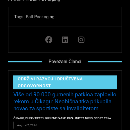
Tags:
Ball Packaging
F
L
I
a
i
n
c
n
s
e
k
t
Povezani Članci
b
e
a
o
d
g
o
i
r
ODRŽIVI RAZVOJ I DRUŠTVENA
k
n
a
ODGOVORNOST
m
Više od 90.000 gumenih patkica zaplovilo
rekom u Čikagu: Neobična trka prikupila
novac za sportiste sa invaliditetom
ČIKAGO
,
DUCKY DERBY
,
GUMENE PATKE
,
INVALIDITET
,
NOVO
,
SPORT
,
TRKA
August 7, 2026