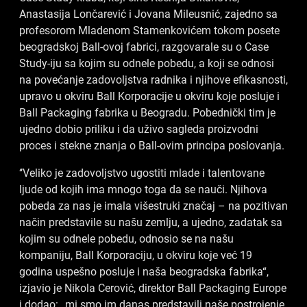
Anastasija Lončarević i Jovana Mileusnić, zajedno sa
profesorom Mladenom Stamenkovićem tokom posete
beogradskoj Ball-ovoj fabrici, razgovarale su o Case
Study-iju sa kojim su odnele pobedu, a koji se odnosi
na povećanje zadovoljstva radnika i njihove efikasnosti,
upravo u okviru Ball Korporacije u okviru koje posluje i
Ball Packaging fabrika u Beogradu. Pobednički tim je
ujedno dobio priliku i da uživo sagleda proizvodni
proces i stekne znanja o Ball-ovim principa poslovanja.
‘’Veliko je zadovoljstvo ugostiti mlade i talentovane
ljude od kojih ima mnogo toga da se nauči. Njihova
pobeda za nas je imala višestruki značaj – na pozitivan
način predstavile su našu zemlju, a ujedno, zadatak sa
kojim su odnele pobedu, odnosio se na našu
kompaniju, Ball Korporaciju, u okviru koje već 19
godina uspešno posluje i naša beogradska fabrika“,
izjavio je Nikola Cerović, direktor Ball Packaging Europe
i dodao: „mi smo im danas predstavili naše postrojenje