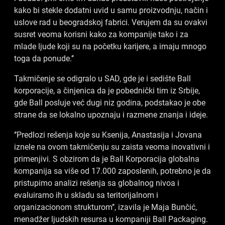
kako bi stekle dodatni uvid u samu proizvodnju, način i
uslove rad u beogradskoj fabrici. Verujem da su ovakvi
susret veoma korisni kako za kompanije tako i za
mlade ljude koji su na početku karijere, a imaju mnogo
toga da ponude.’’
Takmičenje se odigralo u SAD, gde je i sedište Ball
korporacije, a činjenica da je pobednički tim iz Srbije,
gde Ball posluje već dugi niz godina, podstakao je obe
strane da se lokalno upoznaju i razmene znanja i ideje.
‘’Predlozi rešenja koje su Ksenija, Anastasija i Jovana
iznele na ovom takmičenju su zaista veoma inovativni i
primenjivi. S obzirom da je Ball Korporacija globalna
kompanija sa više od 17.000 zaposlenih, potrebno je da
pristupimo analizi rešenja sa globalnog nivoa i
evaluiramo ih u skladu sa teritorijalnom i
organizacionom strukturom’’, izavila je Maja Bunčić,
menadžer ljudskih resursa u kompaniji Ball Packaging.