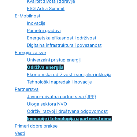
Kvalitet života i zdravlje
ESG Adria Summit
E-Mobilnost
Inovacije
Pametni gradovi
Energetska efikasnost i održivost
Digitalna infrastruktura i povezanost
Energija za sve
Univerzalni pristup energiji
Održiva energija
Ekonomska održivost i socijalna inkluzija
Tehnološki napredak i inovacije
Partnerstva
Javno-privatna partnerstva (JPP)
Uloga sektora NVO
Održivi razvoj i društvena odgovornost
Inovacije i tehnologija u partnerstvima
Primeri dobre prakse
Vesti