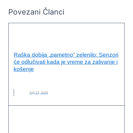
Povezani Članci
INOVACIJE I TEHNOLOGIJA U
PARTNERSTVIMA
Raška dobija „pametno“ zelenilo: Senzori
će odlučivati kada je vreme za zalivanje i
košenje
PARKOVI
,
RAŠKA
,
ZELENILO
July 23, 2026
INOVACIJE I TEHNOLOGIJA U
PARTNERSTVIMA