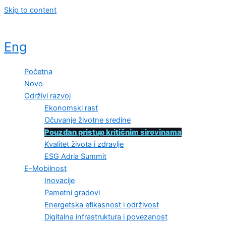
Skip to content
Eng
Početna
Novo
Održivi razvoj
Ekonomski rast
Očuvanje životne sredine
Pouzdan pristup kritičnim sirovinama
Kvalitet života i zdravlje
ESG Adria Summit
E-Mobilnost
Inovacije
Pametni gradovi
Energetska efikasnost i održivost
Digitalna infrastruktura i povezanost