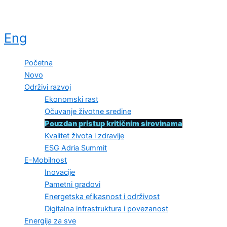
Eng
Početna
Novo
Održivi razvoj
Ekonomski rast
Očuvanje životne sredine
Pouzdan pristup kritičnim sirovinama
Kvalitet života i zdravlje
ESG Adria Summit
E-Mobilnost
Inovacije
Pametni gradovi
Energetska efikasnost i održivost
Digitalna infrastruktura i povezanost
Energija za sve