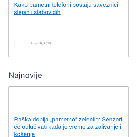
Kako pametni telefoni postaju saveznici
slepih i slabovidih
APLIKACIJA
,
NOVO
,
SLEPI
,
TEHNOLOGIJA
,
VEŠTAČKA
INTELIGENCIJA
June 19, 2026
Najnovije
INOVACIJE I TEHNOLOGIJA U
PARTNERSTVIMA
Raška dobija „pametno“ zelenilo: Senzori
će odlučivati kada je vreme za zalivanje i
košenje