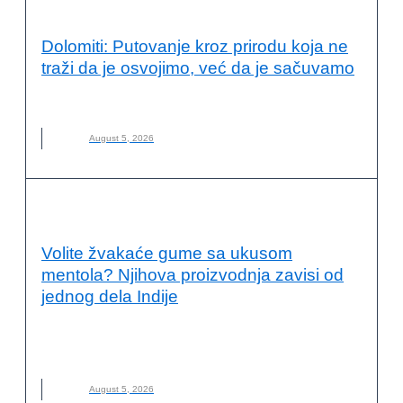
VESTI
Dolomiti: Putovanje kroz prirodu koja ne
traži da je osvojimo, već da je sačuvamo
DOLOMITI
,
ITALIJA
,
NOVO
,
PLANINARENJE
August 5, 2026
PRIMERI DOBRE PRAKSE
Volite žvakaće gume sa ukusom
mentola? Njihova proizvodnja zavisi od
jednog dela Indije
INDIJA
,
KLIMATSKE PROMENE
,
LANCI SNABDEVANJA
,
MARS
,
MENTOL
,
NANA
,
NOVO
,
ODRŽIVA POLJOPRIVREDA
August 5, 2026