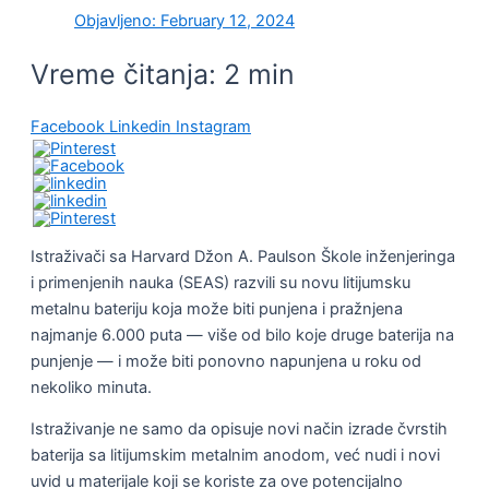
Objavljeno:
February 12, 2024
Vreme čitanja:
2
min
Facebook
Linkedin
Instagram
Istraživači sa Harvard Džon A. Paulson Škole inženjeringa
i primenjenih nauka (SEAS) razvili su novu litijumsku
metalnu bateriju koja može biti punjena i pražnjena
najmanje 6.000 puta — više od bilo koje druge baterija na
punjenje — i može biti ponovno napunjena u roku od
nekoliko minuta.
Istraživanje ne samo da opisuje novi način izrade čvrstih
baterija sa litijumskim metalnim anodom, već nudi i novi
uvid u materijale koji se koriste za ove potencijalno