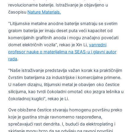
revolucionarne baterije. Istraživanje je objavljeno u
časopisu
Nature Materials.
“Litijumske metalne anodne baterije smatraju se svetim
gralom baterija jer imaju deset puta veći kapacitet od
komercijalnih grafitnih anoda i mogu značajno povećati
domet električnih vozila”, rekao je Xin Li,
vanredni
profesor nauke o materijalima na SEAS-u i glavni autor
rada
.
“Naše istraživanje predstavlja važan korak ka praktičnijim
čvrstim baterijama za industrijske i komercijalne primene.
U našem dizajnu, litijumski metal je obavijen oko čestice
silicijuma, kao tvrdi čokoladni omotač oko jezgra lešnika u
čokoladnoj kuglici”, rekao je Li.
Ove obložene čestice stvaraju homogenu površinu preko
koje je gustina struje ravnomerno raspoređena,
sprečavajući rast dendrita. I, budući da elektroplating i
skidanje mogu brzo da se odvijaju na ravnoj površini,