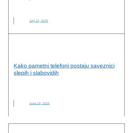
PARKOVI
,
RAŠKA
,
ZELENILO
July 23, 2026
INOVACIJE I TEHNOLOGIJA U
PARTNERSTVIMA
Kako pametni telefoni postaju saveznici
slepih i slabovidih
APLIKACIJA
,
NOVO
,
SLEPI
,
TEHNOLOGIJA
,
VEŠTAČKA
INTELIGENCIJA
June 19, 2026