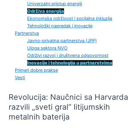
Univerzalni pristup energiji
Održiva energija
Ekonomska održivost i socijalna inkluzija
Tehnološki napredak i inovacije
Partnerstva
Javno-privatna partnerstva (JPP)
Uloga sektora NVO
Održivi razvoj i društvena odgovornost
Inovacije i tehnologija u partnerstvima
Primeri dobre prakse
Vesti
Revolucija: Naučnici sa Harvarda
razvili „sveti gral“ litijumskih
metalnih baterija