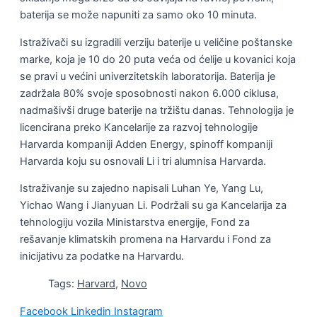
baterija se može napuniti za samo oko 10 minuta.
Istraživači su izgradili verziju baterije u veličine poštanske
marke, koja je 10 do 20 puta veća od ćelije u kovanici koja
se pravi u većini univerzitetskih laboratorija. Baterija je
zadržala 80% svoje sposobnosti nakon 6.000 ciklusa,
nadmašivši druge baterije na tržištu danas. Tehnologija je
licencirana preko Kancelarije za razvoj tehnologije
Harvarda kompaniji Adden Energy, spinoff kompaniji
Harvarda koju su osnovali Li i tri alumnisa Harvarda.
Istraživanje su zajedno napisali Luhan Ye, Yang Lu,
Yichao Wang i Jianyuan Li. Podržali su ga Kancelarija za
tehnologiju vozila Ministarstva energije, Fond za
rešavanje klimatskih promena na Harvardu i Fond za
inicijativu za podatke na Harvardu.
Tags:
Harvard
,
Novo
Facebook
Linkedin
Instagram