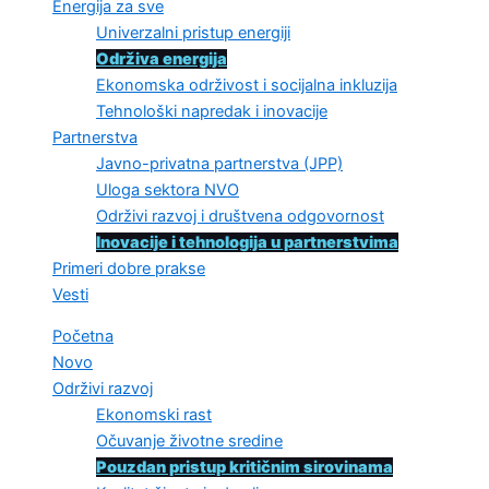
Energija za sve
Univerzalni pristup energiji
Održiva energija
Ekonomska održivost i socijalna inkluzija
Tehnološki napredak i inovacije
Partnerstva
Javno-privatna partnerstva (JPP)
Uloga sektora NVO
Održivi razvoj i društvena odgovornost
Inovacije i tehnologija u partnerstvima
Primeri dobre prakse
Vesti
Početna
Novo
Održivi razvoj
Ekonomski rast
Očuvanje životne sredine
Pouzdan pristup kritičnim sirovinama