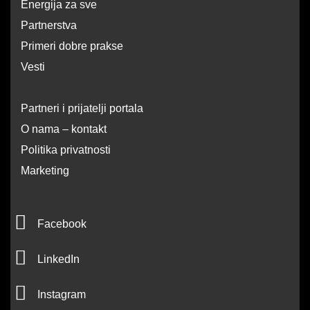
Energija za sve
Partnerstva
Primeri dobre prakse
Vesti
Partneri i prijatelji portala
O nama – kontakt
Politika privatnosti
Marketing
F
Facebook
a
L
c
LinkedIn
i
e
I
n
Instagram
b