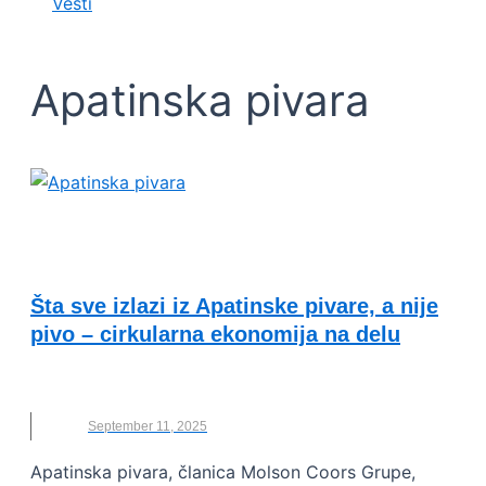
Vesti
Apatinska pivara
ODRŽIVI RAZVOJ I DRUŠTVENA
ODGOVORNOST
Šta sve izlazi iz Apatinske pivare, a nije
pivo – cirkularna ekonomija na delu
APATINSKA PIVARA
,
IZVEŠTAJ
,
ODRŽIVI RAZVOJ
September 11, 2025
Apatinska pivara, članica Molson Coors Grupe,