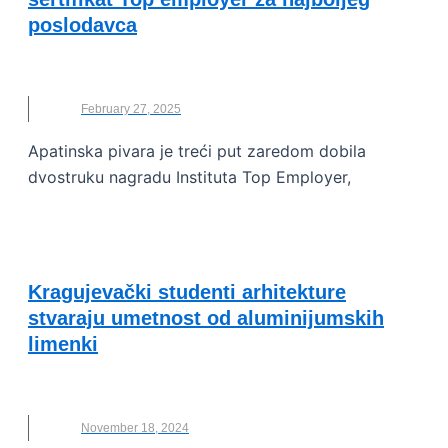
poslodavca
APATINSKA PIVARA
,
TOP EMPLOYER
February 27, 2025
Apatinska pivara je treći put zaredom dobila
dvostruku nagradu Instituta Top Employer,
PRIMERI DOBRE PRAKSE
Kragujevački studenti arhitekture
stvaraju umetnost od aluminijumskih
limenki
APATINSKA PIVARA
November 18, 2024