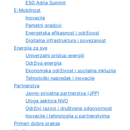
ESG Adria Summit
E-Mobilnost
Inovacije
Pametni gradovi
Energetska efikasnost i održivost
Digitalna infrastruktura i povezanost
Energija za sve
Univerzalni pristup energiji
Održiva energija
Ekonomska održivost i socijalna inkluzija
Tehnološki napredak i inovacije
Partnerstva
Javno-privatna partnerstva (JPP)
Uloga sektora NVO
Održivi razvoj i društvena odgovornost
Inovacije i tehnologija u partnerstvima
Primeri dobre prakse