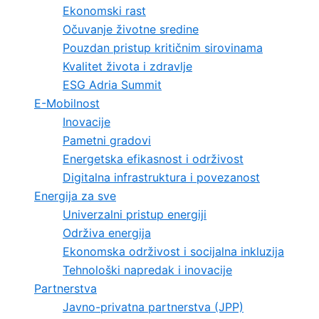
Ekonomski rast
Očuvanje životne sredine
Pouzdan pristup kritičnim sirovinama
Kvalitet života i zdravlje
ESG Adria Summit
E-Mobilnost
Inovacije
Pametni gradovi
Energetska efikasnost i održivost
Digitalna infrastruktura i povezanost
Energija za sve
Univerzalni pristup energiji
Održiva energija
Ekonomska održivost i socijalna inkluzija
Tehnološki napredak i inovacije
Partnerstva
Javno-privatna partnerstva (JPP)