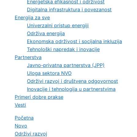
Energetska efikasnost i održivost
Digitalna infrastruktura i povezanost
Energija za sve
Univerzalni pristup energiji
Održiva energija
Ekonomska održivost i socijalna inkluzija
Tehnološki napredak i inovacije
Partnerstva
Javno-privatna partnerstva (JPP)
Uloga sektora NVO
Održivi razvoj i društvena odgovornost
Inovacije i tehnologija u partnerstvima
Primeri dobre prakse
Vesti
Početna
Novo
Održivi razvoj