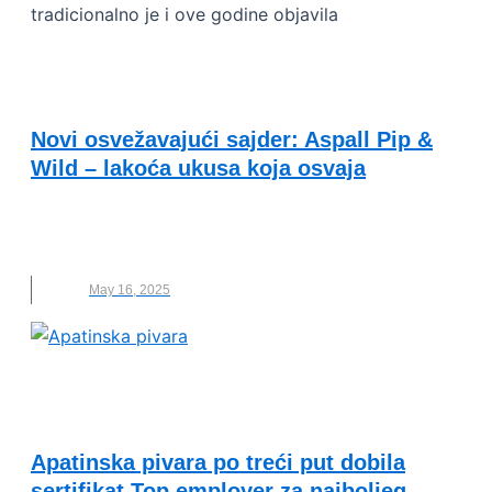
tradicionalno je i ove godine objavila
UNCATEGORIZED
Novi osvežavajući sajder: Aspall Pip &
Wild – lakoća ukusa koja osvaja
APATINSKA PIVARA
,
ASPALL PIP & WILD
,
NOVO
,
SAJDER
May 16, 2025
ODRŽIVI RAZVOJ I DRUŠTVENA
ODGOVORNOST
Apatinska pivara po treći put dobila
sertifikat Top employer za najboljeg