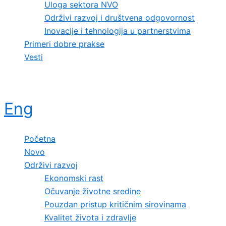
Uloga sektora NVO
Održivi razvoj i društvena odgovornost
Inovacije i tehnologija u partnerstvima
Primeri dobre prakse
Vesti
Eng
Početna
Novo
Održivi razvoj
Ekonomski rast
Očuvanje životne sredine
Pouzdan pristup kritičnim sirovinama
Kvalitet života i zdravlje