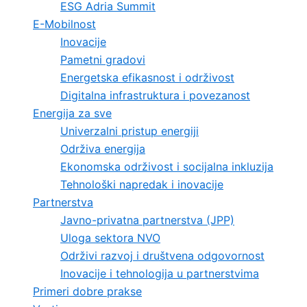
ESG Adria Summit
E-Mobilnost
Inovacije
Pametni gradovi
Energetska efikasnost i održivost
Digitalna infrastruktura i povezanost
Energija za sve
Univerzalni pristup energiji
Održiva energija
Ekonomska održivost i socijalna inkluzija
Tehnološki napredak i inovacije
Partnerstva
Javno-privatna partnerstva (JPP)
Uloga sektora NVO
Održivi razvoj i društvena odgovornost
Inovacije i tehnologija u partnerstvima
Primeri dobre prakse