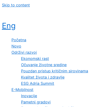
Skip to content
Eng
Početna
Novo
Održivi razvoj
Ekonomski rast
Očuvanje životne sredine
Pouzdan pristup kritičnim sirovinama
Kvalitet života i zdravlje
ESG Adria Summit
E-Mobilnost
Inovacije
Pametni gradovi