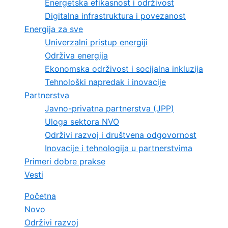
Energetska efikasnost i održivost
Digitalna infrastruktura i povezanost
Energija za sve
Univerzalni pristup energiji
Održiva energija
Ekonomska održivost i socijalna inkluzija
Tehnološki napredak i inovacije
Partnerstva
Javno-privatna partnerstva (JPP)
Uloga sektora NVO
Održivi razvoj i društvena odgovornost
Inovacije i tehnologija u partnerstvima
Primeri dobre prakse
Vesti
Početna
Novo
Održivi razvoj