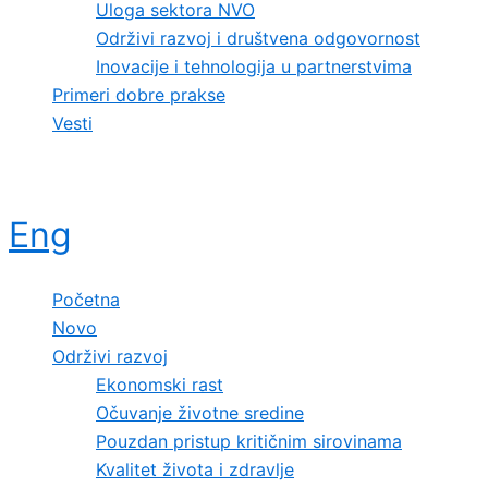
Uloga sektora NVO
Održivi razvoj i društvena odgovornost
Inovacije i tehnologija u partnerstvima
Primeri dobre prakse
Vesti
Eng
Početna
Novo
Održivi razvoj
Ekonomski rast
Očuvanje životne sredine
Pouzdan pristup kritičnim sirovinama
Kvalitet života i zdravlje