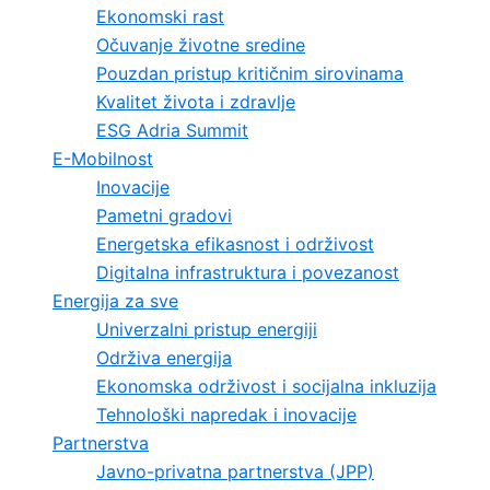
Ekonomski rast
Očuvanje životne sredine
Pouzdan pristup kritičnim sirovinama
Kvalitet života i zdravlje
ESG Adria Summit
E-Mobilnost
Inovacije
Pametni gradovi
Energetska efikasnost i održivost
Digitalna infrastruktura i povezanost
Energija za sve
Univerzalni pristup energiji
Održiva energija
Ekonomska održivost i socijalna inkluzija
Tehnološki napredak i inovacije
Partnerstva
Javno-privatna partnerstva (JPP)