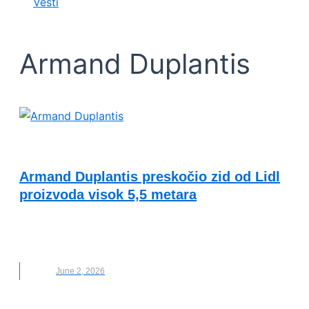
Vesti
Armand Duplantis
VESTI
Armand Duplantis preskočio zid od Lidl
proizvoda visok 5,5 metara
ARMAND DUPLANTIS
,
ATLETIKA
,
LIDL
,
LIDL SRBIJA
,
NOVO
June 2, 2026