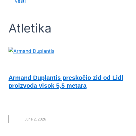
Vesti
Atletika
VESTI
Armand Duplantis preskočio zid od Lidl
proizvoda visok 5,5 metara
ARMAND DUPLANTIS
,
ATLETIKA
,
LIDL
,
LIDL SRBIJA
,
NOVO
June 2, 2026