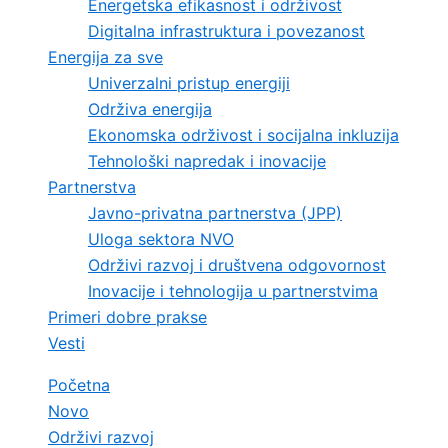
Energetska efikasnost i održivost
Digitalna infrastruktura i povezanost
Energija za sve
Univerzalni pristup energiji
Održiva energija
Ekonomska održivost i socijalna inkluzija
Tehnološki napredak i inovacije
Partnerstva
Javno-privatna partnerstva (JPP)
Uloga sektora NVO
Održivi razvoj i društvena odgovornost
Inovacije i tehnologija u partnerstvima
Primeri dobre prakse
Vesti
Početna
Novo
Održivi razvoj