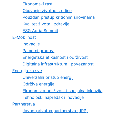
Ekonomski rast
Očuvanje životne sredine
Pouzdan pristup kritičnim sirovinama
Kvalitet života i zdravlje
ESG Adria Summit
E-Mobilnost
Inovacije
Pametni gradovi
Energetska efikasnost i održivost
Digitalna infrastruktura i povezanost
Energija za sve
Univerzalni pristup energiji
Održiva energija
Ekonomska održivost i socijalna inkluzija
Tehnološki napredak i inovacije
Partnerstva
Javno-privatna partnerstva (JPP)