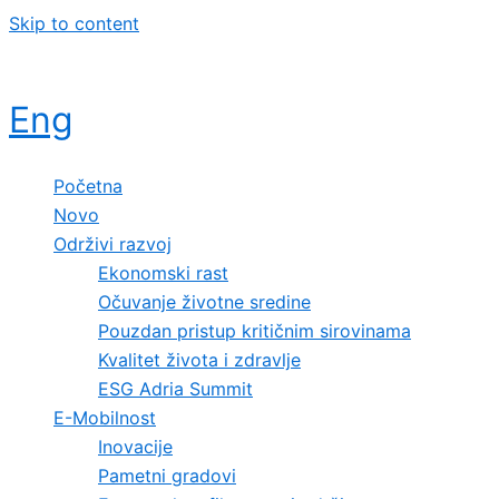
Skip to content
Eng
Početna
Novo
Održivi razvoj
Ekonomski rast
Očuvanje životne sredine
Pouzdan pristup kritičnim sirovinama
Kvalitet života i zdravlje
ESG Adria Summit
E-Mobilnost
Inovacije
Pametni gradovi