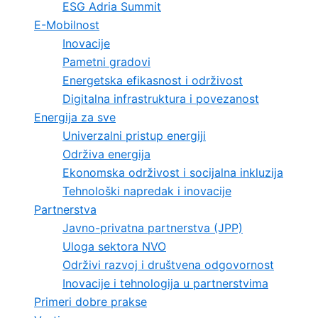
ESG Adria Summit
E-Mobilnost
Inovacije
Pametni gradovi
Energetska efikasnost i održivost
Digitalna infrastruktura i povezanost
Energija za sve
Univerzalni pristup energiji
Održiva energija
Ekonomska održivost i socijalna inkluzija
Tehnološki napredak i inovacije
Partnerstva
Javno-privatna partnerstva (JPP)
Uloga sektora NVO
Održivi razvoj i društvena odgovornost
Inovacije i tehnologija u partnerstvima
Primeri dobre prakse