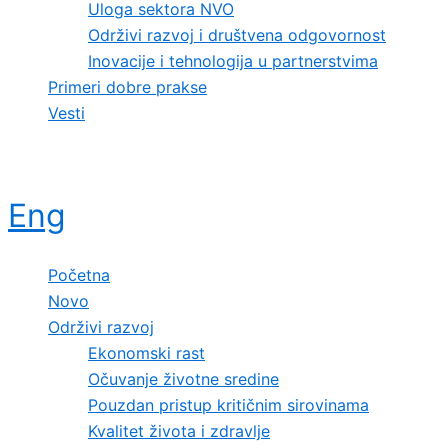
Uloga sektora NVO
Održivi razvoj i društvena odgovornost
Inovacije i tehnologija u partnerstvima
Primeri dobre prakse
Vesti
Eng
Početna
Novo
Održivi razvoj
Ekonomski rast
Očuvanje životne sredine
Pouzdan pristup kritičnim sirovinama
Kvalitet života i zdravlje