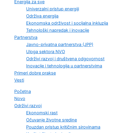
Energija za sve
Univerzalni pristup energiji
Održiva energija
Ekonomska održivost i socijalna inkluzija
Tehnološki napredak i inovacije
Partnerstva
Javno-privatna partnerstva (JPP)
Uloga sektora NVO
Održivi razvoj i društvena odgovornost
Inovacije i tehnologija u partnerstvima
Primeri dobre prakse
Vesti
Početna
Novo
Održivi razvoj
Ekonomski rast
Očuvanje životne sredine
Pouzdan pristup kritičnim sirovinama