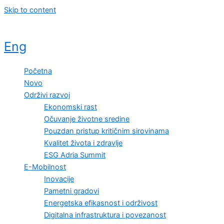
Skip to content
Eng
Početna
Novo
Održivi razvoj
Ekonomski rast
Očuvanje životne sredine
Pouzdan pristup kritičnim sirovinama
Kvalitet života i zdravlje
ESG Adria Summit
E-Mobilnost
Inovacije
Pametni gradovi
Energetska efikasnost i održivost
Digitalna infrastruktura i povezanost