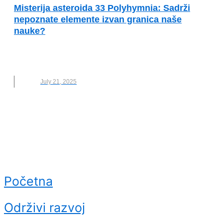
Misterija asteroida 33 Polyhymnia: Sadrži
nepoznate elemente izvan granica naše
nauke?
33 POLYHYMNIA
,
ASTEROID
,
HEMIJSKI ELEMENTI
,
NAUKA
,
NOVO
July 21, 2025
Početna
Održivi razvoj