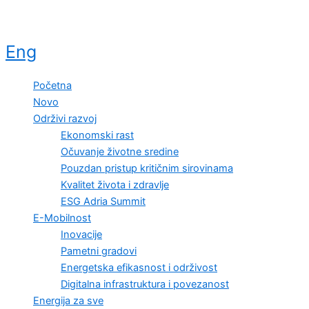
Eng
Početna
Novo
Održivi razvoj
Ekonomski rast
Očuvanje životne sredine
Pouzdan pristup kritičnim sirovinama
Kvalitet života i zdravlje
ESG Adria Summit
E-Mobilnost
Inovacije
Pametni gradovi
Energetska efikasnost i održivost
Digitalna infrastruktura i povezanost
Energija za sve