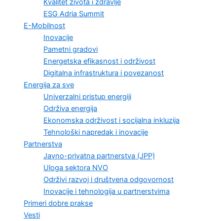
Kvalitet života i zdravlje
ESG Adria Summit
E-Mobilnost
Inovacije
Pametni gradovi
Energetska efikasnost i održivost
Digitalna infrastruktura i povezanost
Energija za sve
Univerzalni pristup energiji
Održiva energija
Ekonomska održivost i socijalna inkluzija
Tehnološki napredak i inovacije
Partnerstva
Javno-privatna partnerstva (JPP)
Uloga sektora NVO
Održivi razvoj i društvena odgovornost
Inovacije i tehnologija u partnerstvima
Primeri dobre prakse
Vesti