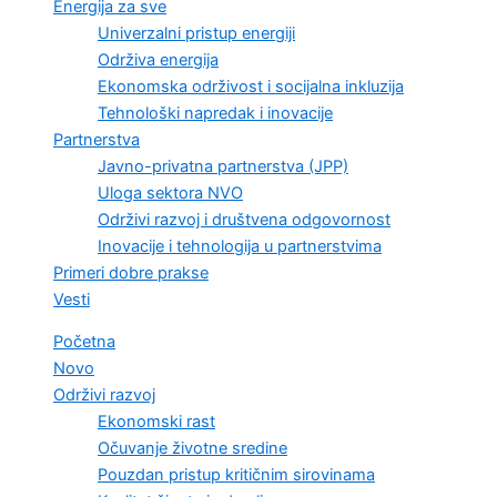
Energija za sve
Univerzalni pristup energiji
Održiva energija
Ekonomska održivost i socijalna inkluzija
Tehnološki napredak i inovacije
Partnerstva
Javno-privatna partnerstva (JPP)
Uloga sektora NVO
Održivi razvoj i društvena odgovornost
Inovacije i tehnologija u partnerstvima
Primeri dobre prakse
Vesti
Početna
Novo
Održivi razvoj
Ekonomski rast
Očuvanje životne sredine
Pouzdan pristup kritičnim sirovinama