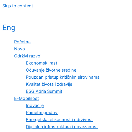
Skip to content
Eng
Početna
Novo
Održivi razvoj
Ekonomski rast
Očuvanje životne sredine
Pouzdan pristup kritičnim sirovinama
Kvalitet života i zdravlje
ESG Adria Summit
E-Mobilnost
Inovacije
Pametni gradovi
Energetska efikasnost i održivost
Digitalna infrastruktura i povezanost