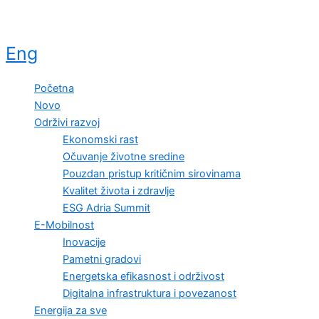
Eng
Početna
Novo
Održivi razvoj
Ekonomski rast
Očuvanje životne sredine
Pouzdan pristup kritičnim sirovinama
Kvalitet života i zdravlje
ESG Adria Summit
E-Mobilnost
Inovacije
Pametni gradovi
Energetska efikasnost i održivost
Digitalna infrastruktura i povezanost
Energija za sve