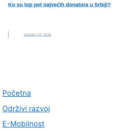
Ko su top pet najvećih donatora u Srbiji?
BESPOVRATNA POMOĆ
,
DONACIJE
,
DONATORI
,
EVROPSKA UNIJA
,
NALED
January 19, 2026
Početna
Održivi razvoj
E-Mobilnost