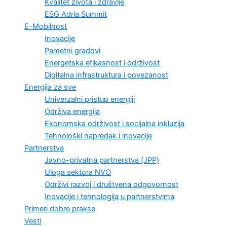
Kvalitet života i zdravlje
ESG Adria Summit
E-Mobilnost
Inovacije
Pametni gradovi
Energetska efikasnost i održivost
Digitalna infrastruktura i povezanost
Energija za sve
Univerzalni pristup energiji
Održiva energija
Ekonomska održivost i socijalna inkluzija
Tehnološki napredak i inovacije
Partnerstva
Javno-privatna partnerstva (JPP)
Uloga sektora NVO
Održivi razvoj i društvena odgovornost
Inovacije i tehnologija u partnerstvima
Primeri dobre prakse
Vesti