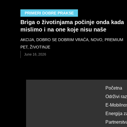
PRIMERI DOBRE PRAKSE
Briga o životinjama počinje onda kada
mislimo i na one koje nisu naše
AKCIJA
,
DOBRO SE DOBRIM VRAĆA
,
NOVO
,
PREMIUM
PET
,
ŽIVOTINJE
June 16, 2026
Početna
Održivi ra
E-Mobilno
Energija z
Partnerstv