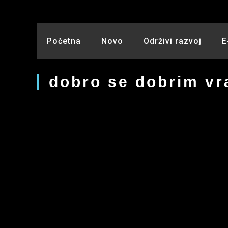
Skip
to
content
Početna
Novo
Održivi razvoj
E
dobro se dobrim vr