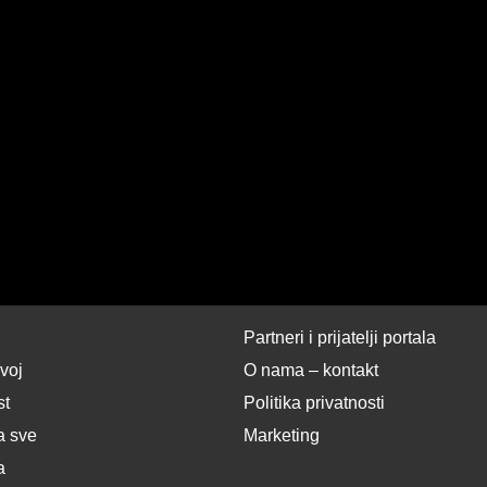
Partneri i prijatelji portala
zvoj
O nama – kontakt
st
Politika privatnosti
a sve
Marketing
a