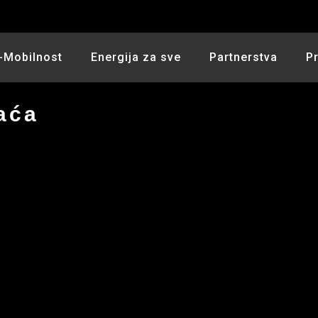
-Mobilnost
Energija za sve
Partnerstva
P
aća